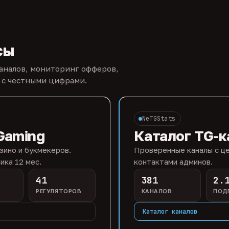
сы
каналов, мониторинг офферов,
 с честными цифрами.
NeTGStats
Gaming
Каталог TG-к
зино и букмекеров.
Проверенные каналы с це
ика 12 мес.
контактами админов.
41
381
2.
РЕГУЛЯТОРОВ
КАНАЛОВ
ПОД
Каталог каналов