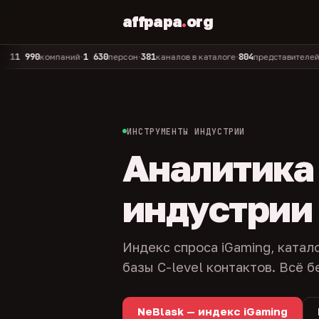
affpapa
.
org
0
1 630
381
804
325
компаний
персон
каналов в каталоге
представителей
адм
•
•
•
•
ИНСТРУМЕНТЫ ИНДУСТРИИ
Аналитика и
индустрии
Индекс спроса iGaming, катал
базы C-level контактов. Всё б
NeBlask — индекс iGaming