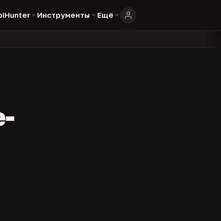
biHunter
Инструменты
Ещё
804
325
134
аталоге
представителей
админов каналов
команд
•
•
•
•
e-