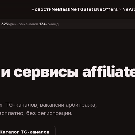
Новости
NeBlask
NeTGStats
NeOffers
NeAr
134
11 990
1 630
381
инов каналов
команд
компаний
персон
каналов в к
•
•
•
•
 сервисы affiliat
ог TG-каналов, вакансии арбитража,
есплатно, без регистрации.
Каталог TG-каналов