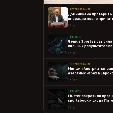
РЕГУЛИРОВАНИЕ
Доминикана проверит н
операции после принят
07 авг
ФИНАНСЫ
Genius Sports повысила
сильных результатов во 
07 авг
РЕГУЛИРОВАНИЕ
Минфин Австрии направ
азартных играх в Евро
07 авг
ФИНАНСЫ
Flutter сократила прогн
sportsbook и ухода Пит
06 авг