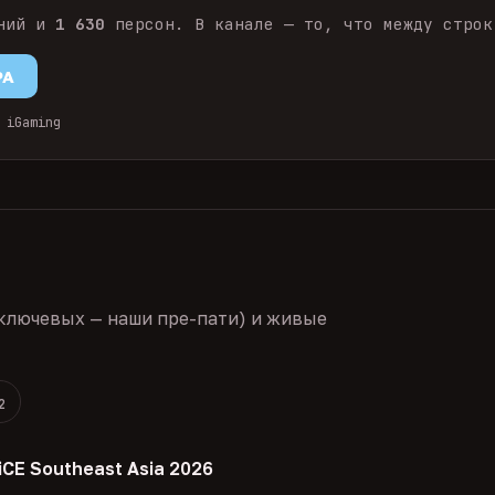
ний и
1 630
персон. В канале — то, что между строк
PA
 iGaming
ключевых — наши пре-пати) и живые
2
iCE Southeast Asia 2026