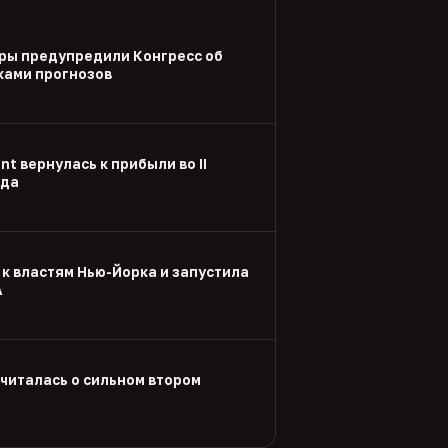
ры предупредили Конгресс об
ками прогнозов
nt вернулась к прибыли во II
ода
 к властям Нью-Йорка и запустила
А
тчиталась о сильном втором