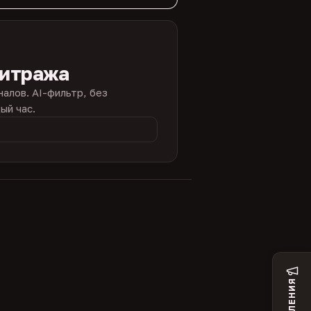
битража
налов. AI-фильтр, без
ый час.