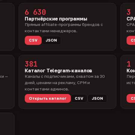
6 630
3 
Партнёрские программы
CPA
Прямые affiliate-программы брендов с
CPA
контактами менеджеров.
кон
CSV
JSON
C
381
1 
Каталог Telegram-каналов
Ко
ки —
Каналы с подписчиками, охватом за 30
Пер
дней, ценами на рекламу, CPM и
ист
контактами админов.
Открыть каталог
CSV
JSON
C