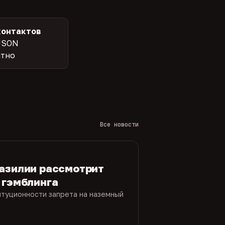
контактов
JSON
атно
Все новости
азилии рассмотрит
 гэмблинга
итуционности запрета на наземный