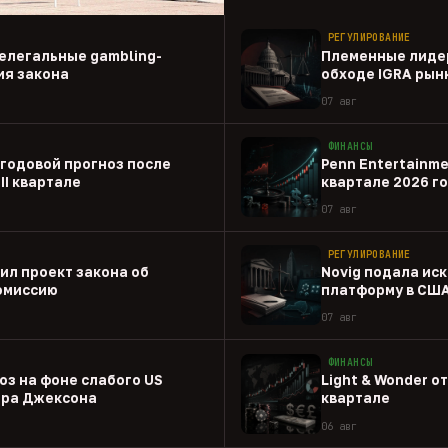
РЕГУЛИРОВАНИЕ
елегальные gambling-
Племенные лиде
ия закона
обходе IGRA рын
07 авг
ФИНАНСЫ
 годовой прогноз после
Penn Entertainme
II квартале
квартале 2026 г
07 авг
РЕГУЛИРОВАНИЕ
ил проект закона об
Novig подала иск
комиссию
платформу в СШ
07 авг
ФИНАНСЫ
оз на фоне слабого US
Light & Wonder о
ера Джексона
квартале
06 авг