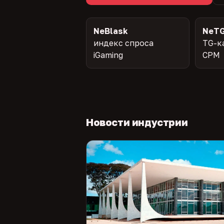
NeBlask
NeTG
индекс спроса
TG-к
iGaming
CPM
Новости индустрии