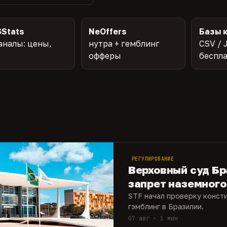
Stats
NeOffers
Базы 
аналы: цены,
нутра + гемблинг
CSV / 
офферы
беспл
РЕГУЛИРОВАНИЕ
Верховный суд Бр
запрет наземного
STF начал проверку конст
гэмблинг в Бразилии.
07 авг · 1 мин