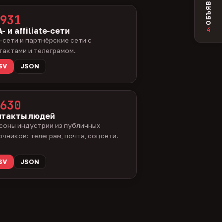
ОБЪЯВЛЕНИЯ
931
4
- и affiliate-сети
-сети и партнёрские сети с
тактами и телеграмом.
SV
JSON
630
нтакты людей
соны индустрии из публичных
очников: телеграм, почта, соцсети.
SV
JSON