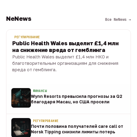
NeNews
Все NeNews →
РЕГУЛИРОВАНИЕ
Public Health Wales выделит £1,4 млн
на снижение вреда от гемблинга
Public Health Wales выделит £1,4 млн НКО и
благотворительным организациям для снижения
вреда от гемблинга.
09 авг · 1 мин
ФИНАНСЫ
Wynn Resorts превысила прогнозы за Q2
благодаря Macau, но США просели
09 авг
РЕГУЛИРОВАНИЕ
Почти половина получателей care call от
Norsk Tipping снизили лимиты потерь