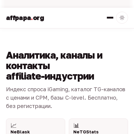
affpapa
.
org
Аналитика, каналы и
контакты
affiliate-индустрии
Индекс спроса iGaming, каталог TG-каналов
с ценами и CPM, базы C-level. Бесплатно,
без регистрации.
📈
📊
NeBlask
NeTGStats