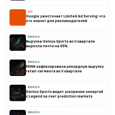
08 авг
SEO
Google ужесточает Limited Ad Serving: что
это значит для рекламодателей
08 авг
ФИНАНСЫ
Выручка Genius Sports во II квартале
выросла почти на 65%
08 авг
ФИНАНСЫ
PENN зафиксировала рекордную выручку
retail-сегмента во II квартале
08 авг
ФИНАНСЫ
Genius Sports видит ускорение синергий
с Legend за счет prediction markets
08 авг
ФИНАНСЫ