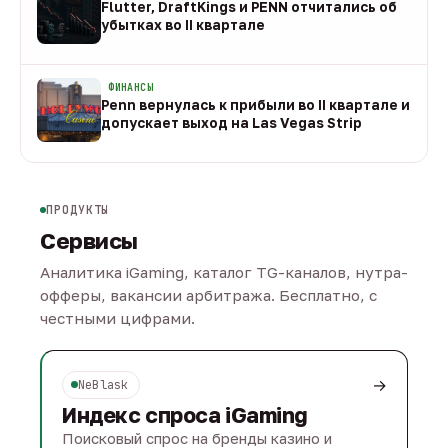
Flutter, DraftKings и PENN отчитались об
убытках во II квартале
08 авг
ФИНАНСЫ
Penn вернулась к прибыли во II квартале и
допускает выход на Las Vegas Strip
08 авг
ПРОДУКТЫ
Сервисы
Аналитика iGaming, каталог TG-каналов, нутра-
офферы, вакансии арбитража. Бесплатно, с
честными цифрами.
→
NeBlask
Индекс спроса iGaming
Поисковый спрос на бренды казино и