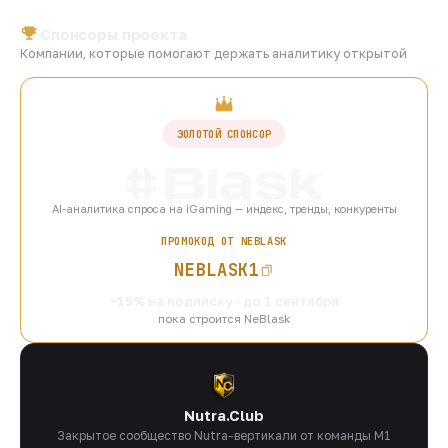
Спонсоры проекта
Компании, которые помогают держать аналитику открытой
ЗОЛОТОЙ СПОНСОР
AI-аналитика спроса на iGaming — индекс, тренды, конкуренты
ПРОМОКОД ОТ NEBLASK
NEBLASK1
−15% на подписку · до 1 сентября
пока строится NeBlask
Nutra.Club
Закрытое сообщество Nutra-вертикали от команды M1