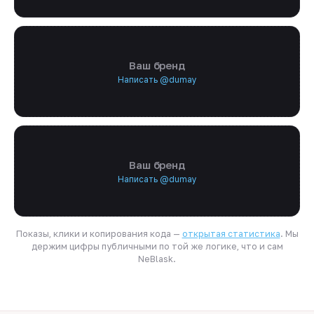
Ваш бренд
Написать @dumay
Ваш бренд
Написать @dumay
Показы, клики и копирования кода —
открытая статистика
. Мы
держим цифры публичными по той же логике, что и сам
NeBlask.