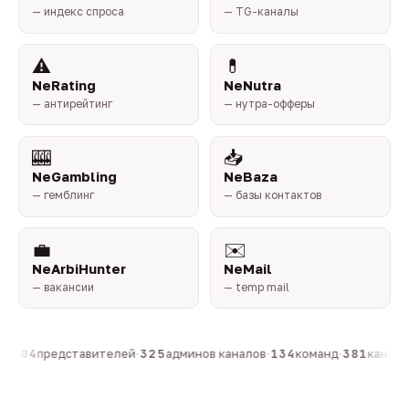
— индекс спроса
— TG-каналы
⚠️
💊
NeRating
NeNutra
— антирейтинг
— нутра-офферы
🎰
📥
NeGambling
NeBaza
— гемблинг
— базы контактов
💼
✉️
NeArbiHunter
NeMail
— вакансии
— temp mail
·
804
представителей
·
325
админов каналов
·
134
команд
·
381
каналов