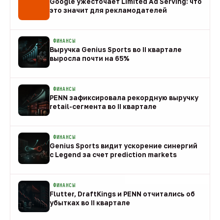
Google ужесточает Limited Ad Serving: что
это значит для рекламодателей
08 авг
ФИНАНСЫ
Выручка Genius Sports во II квартале
выросла почти на 65%
08 авг
ФИНАНСЫ
PENN зафиксировала рекордную выручку
retail-сегмента во II квартале
08 авг
ФИНАНСЫ
Genius Sports видит ускорение синергий
с Legend за счет prediction markets
08 авг
ФИНАНСЫ
Flutter, DraftKings и PENN отчитались об
убытках во II квартале
08 авг