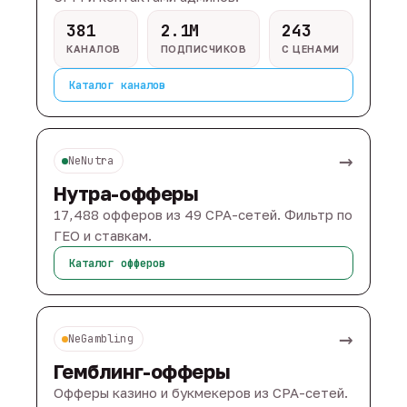
381
2.1M
243
КАНАЛОВ
ПОДПИСЧИКОВ
С ЦЕНАМИ
Каталог каналов
→
NeNutra
Нутра-офферы
17,488 офферов из 49 CPA-сетей. Фильтр по
ГЕО и ставкам.
Каталог офферов
→
NeGambling
Гемблинг-офферы
Офферы казино и букмекеров из CPA-сетей.