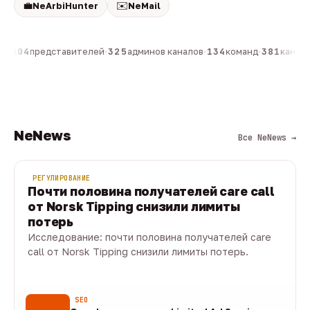
💼
✉️
NeArbiHunter
NeMail
н
·
804
представителей
·
325
админов каналов
·
134
команд
·
381
каналов
NeNews
Все NeNews →
РЕГУЛИРОВАНИЕ
Почти половина получателей care call
от Norsk Tipping снизили лимиты
потерь
Исследование: почти половина получателей care
call от Norsk Tipping снизили лимиты потерь.
08 авг · 1 мин
SEO