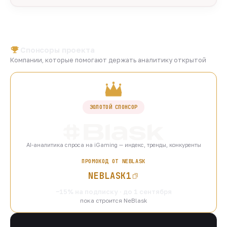
Спонсоры проекта
Компании, которые помогают держать аналитику открытой
ЗОЛОТОЙ СПОНСОР
AI-аналитика спроса на iGaming — индекс, тренды, конкуренты
ПРОМОКОД ОТ NEBLASK
NEBLASK1
−15% на подписку · до 1 сентября
пока строится NeBlask