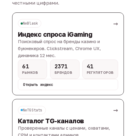
честными цифрами.
→
NeBlask
Индекс спроса iGaming
Поисковый спрос на бренды казино и
букмекеров. Clickstream, Chrome UX,
динамика 12 мес.
61
2371
41
РЫНКОВ
БРЕНДОВ
РЕГУЛЯТОРОВ
Открыть индекс
→
NeTGStats
Каталог TG-каналов
Проверенные каналы с ценами, охватами,
CPM и контактами админов.