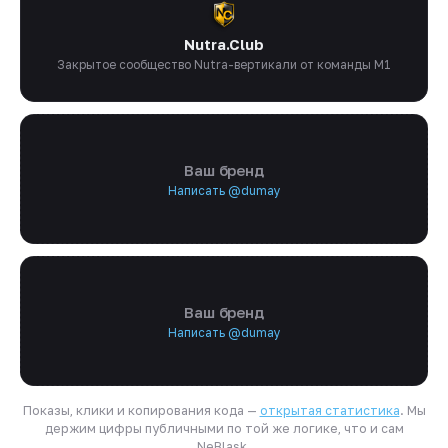
Nutra.Club
Закрытое сообщество Nutra-вертикали от команды M1
Ваш бренд
Написать @dumay
Ваш бренд
Написать @dumay
Показы, клики и копирования кода —
открытая статистика
. Мы
держим цифры публичными по той же логике, что и сам
NeBlask.