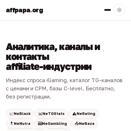
affpapa
.
org
Аналитика, каналы и
контакты
affiliate-индустрии
Индекс спроса iGaming, каталог TG-каналов
с ценами и CPM, базы C-level. Бесплатно,
без регистрации.
📈
📊
⚠️
NeBlask
NeTGStats
NeRating
💊
🎰
📥
NeNutra
NeGambling
NeBaza