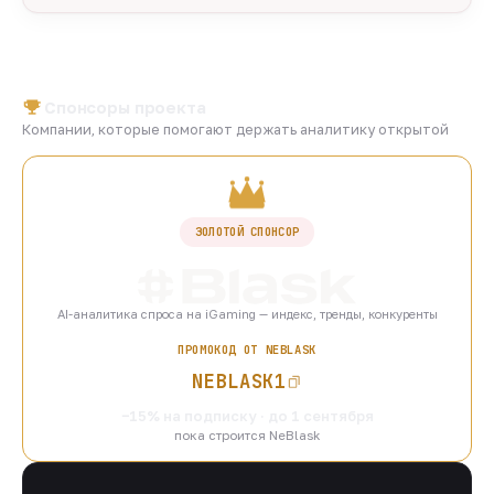
Спонсоры проекта
Компании, которые помогают держать аналитику открытой
ЗОЛОТОЙ СПОНСОР
AI-аналитика спроса на iGaming — индекс, тренды, конкуренты
ПРОМОКОД ОТ NEBLASK
NEBLASK1
−15% на подписку · до 1 сентября
пока строится NeBlask