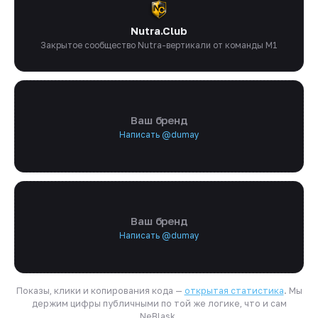
Nutra.Club
Закрытое сообщество Nutra-вертикали от команды M1
Ваш бренд
Написать @dumay
Ваш бренд
Написать @dumay
Показы, клики и копирования кода —
открытая статистика
. Мы
держим цифры публичными по той же логике, что и сам
NeBlask.