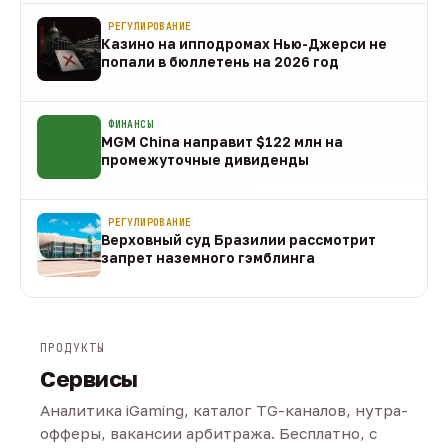
РЕГУЛИРОВАНИЕ
Казино на ипподромах Нью-Джерси не
попали в бюллетень на 2026 год
07 авг
ФИНАНСЫ
MGM China направит $122 млн на
промежуточные дивиденды
07 авг
РЕГУЛИРОВАНИЕ
Верховный суд Бразилии рассмотрит
запрет наземного гэмблинга
07 авг
ПРОДУКТЫ
Сервисы
Аналитика iGaming, каталог TG-каналов, нутра-
офферы, вакансии арбитража. Бесплатно, с