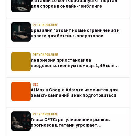
В Италии 10 сентября запустят портал
для споров в онлайн-гемблинге
07 авг
РЕГУЛИРОВАНИЕ
Бразилия готовит новые ограничения и
налоги для беттинг-операторов
07 авг
РЕГУЛИРОВАНИЕ
Индонезия приостановила
продовольственную помощь 1,49 млн
домохозяйств
07 авг
SEO
AI Max в Google Ads: что изменится для
Search-кампаний и как подготовиться
07 авг
РЕГУЛИРОВАНИЕ
Глава CFTC: регулирование рынков
прогнозов штатами угрожает
федеральному рынку
07 авг