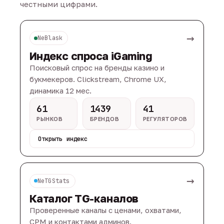
честными цифрами.
→
NeBlask
Индекс спроса iGaming
Поисковый спрос на бренды казино и
букмекеров. Clickstream, Chrome UX,
динамика 12 мес.
61
1439
41
РЫНКОВ
БРЕНДОВ
РЕГУЛЯТОРОВ
Открыть индекс
→
NeTGStats
Каталог TG-каналов
Проверенные каналы с ценами, охватами,
CPM и контактами админов.