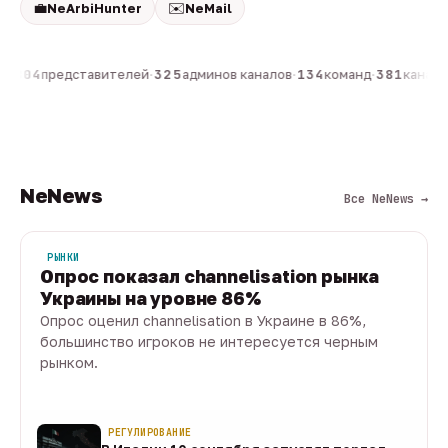
💼
✉️
NeArbiHunter
NeMail
н
·
804
представителей
·
325
админов каналов
·
134
команд
·
381
каналов
NeNews
Все NeNews →
РЫНКИ
Опрос показал channelisation рынка
Украины на уровне 86%
Опрос оценил channelisation в Украине в 86%,
большинство игроков не интересуется черным
рынком.
07 авг · 1 мин
РЕГУЛИРОВАНИЕ