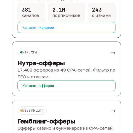
381
2.1M
243
КАНАЛОВ
ПОДПИСЧИКОВ
С ЦЕНАМИ
Каталог каналов
→
NeNutra
Нутра-офферы
17,488 офферов из 49 CPA-сетей. Фильтр по
ГЕО и ставкам.
Каталог офферов
→
NeGambling
Гемблинг-офферы
Офферы казино и букмекеров из CPA-сетей.