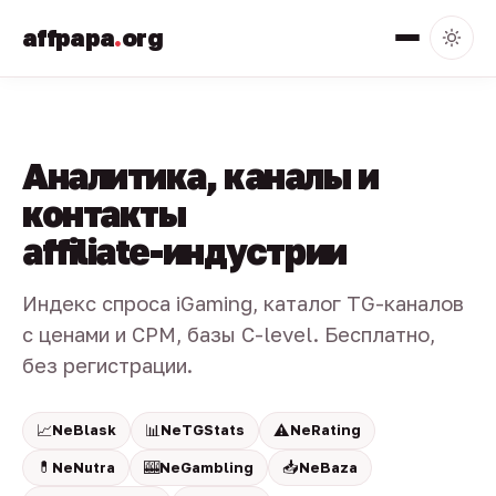
affpapa
.
org
Аналитика, каналы и
контакты
affiliate-индустрии
Индекс спроса iGaming, каталог TG-каналов
с ценами и CPM, базы C-level. Бесплатно,
без регистрации.
📈
📊
⚠️
NeBlask
NeTGStats
NeRating
💊
🎰
📥
NeNutra
NeGambling
NeBaza