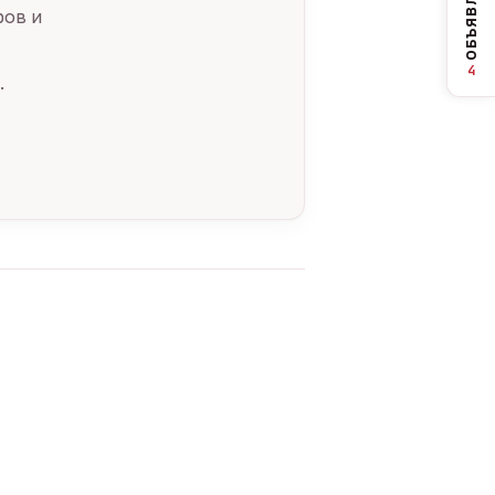
ОБЪЯВЛЕНИЯ
ров и
4
.