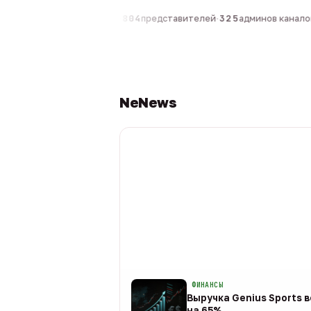
0
компаний
·
1 630
персон
·
804
представителей
·
325
админов каналов
·
NeNews
ФИНАНСЫ
Выручка Genius Sports в
на 65%