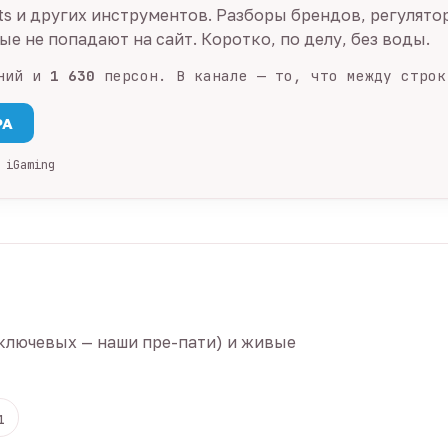
ts и других инструментов. Разборы брендов, регулято
е не попадают на сайт. Коротко, по делу, без воды.
ний и
1 630
персон. В канале — то, что между строк
PA
 iGaming
ключевых — наши пре-пати) и живые
1