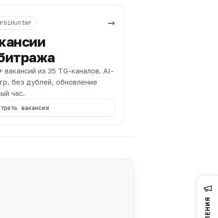
→
ArbiHunter
кансии
битража
+ вакансий из 35 TG-каналов. AI-
тр, без дублей, обновление
ый час.
отреть вакансии