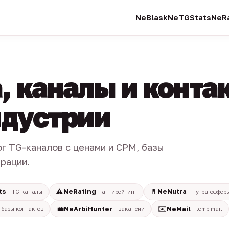
NeBlask
NeTGStats
NeRa
, каналы и конта
индустрии
ог TG-каналов с ценами и CPM, базы
трации.
⚠️
💊
ts
NeRating
NeNutra
— TG-каналы
— антирейтинг
— нутра-оффер
💼
✉️
NeArbiHunter
NeMail
 базы контактов
— вакансии
— temp mail