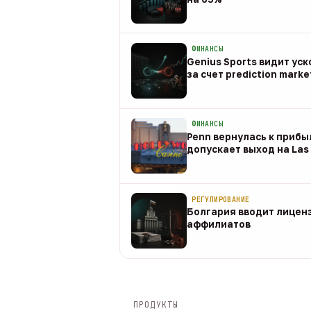
08 авг
ФИНАНСЫ
Genius Sports видит ус
за счет prediction marke
08 авг
ФИНАНСЫ
Penn вернулась к прибыл
допускает выход на Las 
08 авг
РЕГУЛИРОВАНИЕ
Болгария вводит лицен
аффилиатов
08 авг
ПРОДУКТЫ