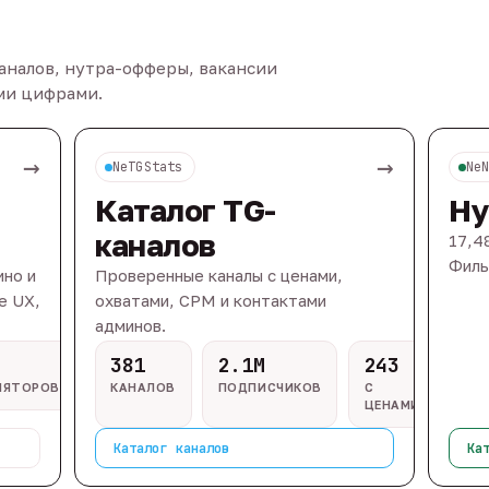
каналов, нутра-офферы, вакансии
ыми цифрами.
→
→
NeTGStats
Ne
Каталог TG-
Ну
каналов
17,4
Филь
ино и
Проверенные каналы с ценами,
e UX,
охватами, CPM и контактами
админов.
381
2.1M
243
ЛЯТОРОВ
КАНАЛОВ
ПОДПИСЧИКОВ
С
ЦЕНАМИ
Каталог каналов
Ка