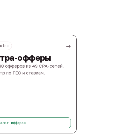
→
Nutra
тра-офферы
88 офферов из 49 CPA-сетей.
тр по ГЕО и ставкам.
талог офферов