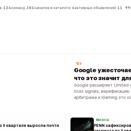
134
команд
·
381
каналов в каталоге
·
4
активных объявлений
·
11 990
SEO
Google ужесточает
что это значит д
Google расширяет Limited 
trust signals, верификацию
арбитража и iGaming это оз
08 авг · 7 мин
ФИНАНСЫ
о II квартале выросла почти
PENN зафиксиров
сегмента во II кв