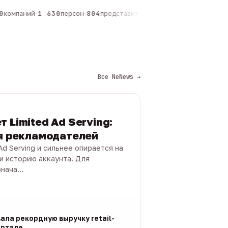
компаний
·
1 630
персон
·
804
представителей
·
325
админов каналов
·
Все NeNews →
 Limited Ad Serving:
ля рекламодателей
Ad Serving и сильнее опирается на
 и историю аккаунта. Для
нача...
ала рекордную выручку retail-
артале