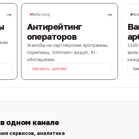
→
→
NeRating
Ne
ы
Антирейтинг
Ва
операторов
ар
вкам
Жалобы на партнёрские программы.
1100
Скреперы, SimHash-дедуп, AI-
филь
обогащение.
кажд
Смотреть рейтинг
См
 в одном канале
ния сервисов, аналитика