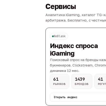
Сервисы
Аналитика iGaming, каталог TG-
арбитража. Бесплатно, с честн
NeBlask
Индекс спроса
iGaming
Поисковый спрос на бренды каз
букмекеров. Clickstream, Chrom
динамика 12 мес.
61
1439
41
РЫНКОВ
БРЕНДОВ
РЕГУ
Открыть индекс