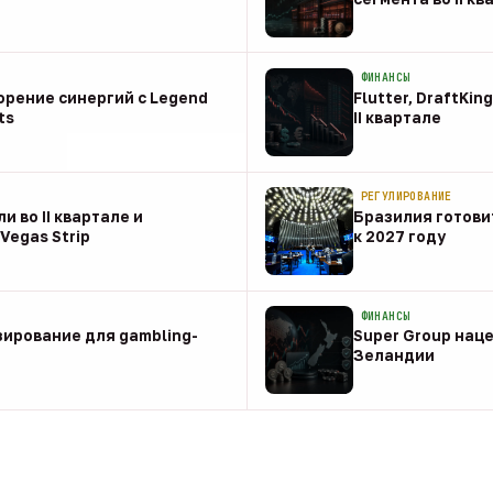
08 авг
ФИНАНСЫ
корение синергий с Legend
Flutter, DraftKin
ts
II квартале
08 авг
РЕГУЛИРОВАНИЕ
и во II квартале и
Бразилия готовит
Vegas Strip
к 2027 году
08 авг
ФИНАНСЫ
зирование для gambling-
Super Group наце
Зеландии
08 авг