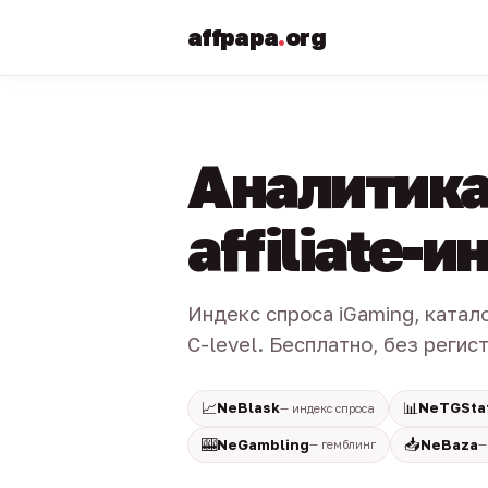
affpapa
.
org
Аналитика
affiliate-
Индекс спроса iGaming, катал
C-level. Бесплатно, без регис
📈
📊
NeBlask
NeTGSta
— индекс спроса
🎰
📥
NeGambling
NeBaza
— гемблинг
—