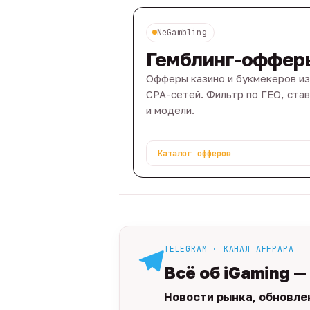
NeGambling
Гемблинг-оффер
Офферы казино и букмекеров из
CPA-сетей. Фильтр по ГЕО, ста
и модели.
Каталог офферов
TELEGRAM · КАНАЛ AFFPAPA
Всё об iGaming —
Новости рынка, обновле