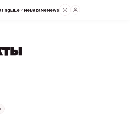
ting
Ещё
NeBaza
NeNews
кты
ы