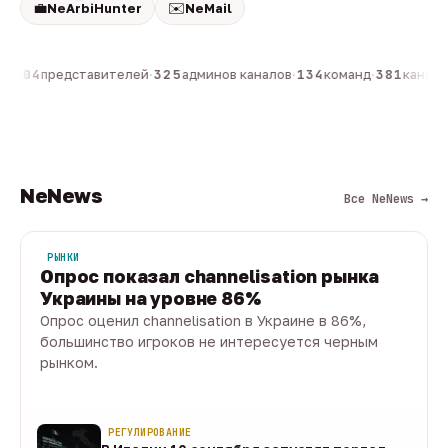
💼
✉️
NeArbiHunter
NeMail
н
·
804
представителей
·
325
админов каналов
·
134
команд
·
381
каналов
NeNews
Все NeNews →
РЫНКИ
Опрос показал channelisation рынка
Украины на уровне 86%
Опрос оценил channelisation в Украине в 86%,
большинство игроков не интересуется черным
рынком.
07 авг · 1 мин
РЕГУЛИРОВАНИЕ