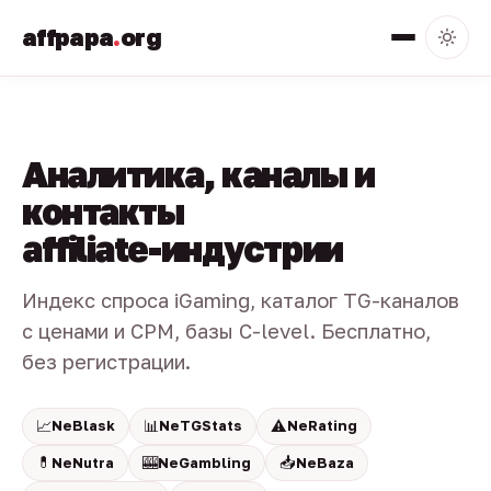
affpapa
.
org
Аналитика, каналы и
контакты
affiliate-индустрии
Индекс спроса iGaming, каталог TG-каналов
с ценами и CPM, базы C-level. Бесплатно,
без регистрации.
📈
📊
⚠️
NeBlask
NeTGStats
NeRating
💊
🎰
📥
NeNutra
NeGambling
NeBaza