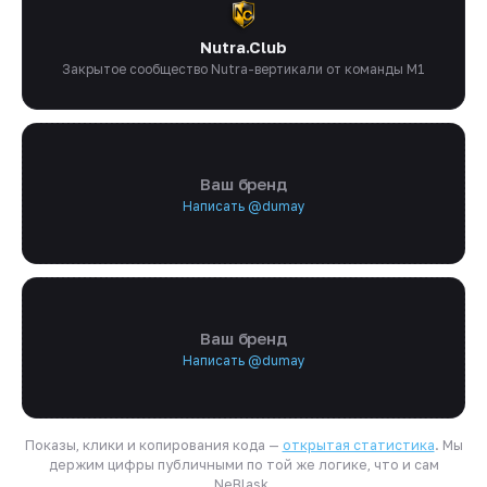
Nutra.Club
Закрытое сообщество Nutra-вертикали от команды M1
Ваш бренд
Написать @dumay
Ваш бренд
Написать @dumay
Показы, клики и копирования кода —
открытая статистика
. Мы
держим цифры публичными по той же логике, что и сам
NeBlask.