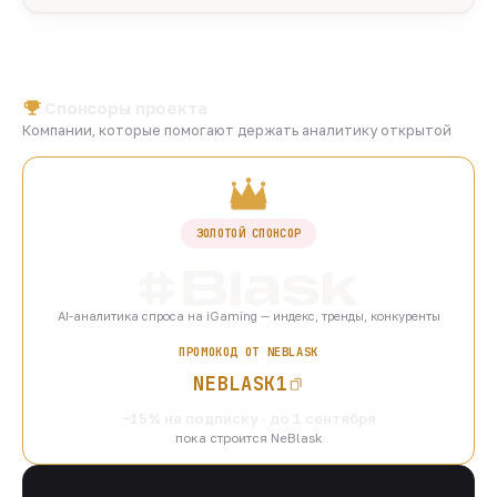
Спонсоры проекта
Компании, которые помогают держать аналитику открытой
ЗОЛОТОЙ СПОНСОР
AI-аналитика спроса на iGaming — индекс, тренды, конкуренты
ПРОМОКОД ОТ NEBLASK
NEBLASK1
−15% на подписку · до 1 сентября
пока строится NeBlask