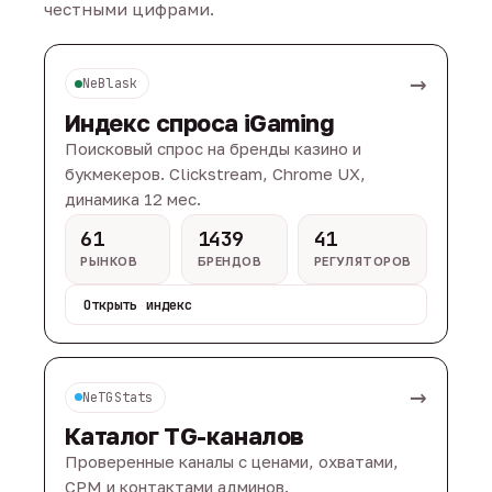
честными цифрами.
→
NeBlask
Индекс спроса iGaming
Поисковый спрос на бренды казино и
букмекеров. Clickstream, Chrome UX,
динамика 12 мес.
61
1439
41
РЫНКОВ
БРЕНДОВ
РЕГУЛЯТОРОВ
Открыть индекс
→
NeTGStats
Каталог TG-каналов
Проверенные каналы с ценами, охватами,
CPM и контактами админов.