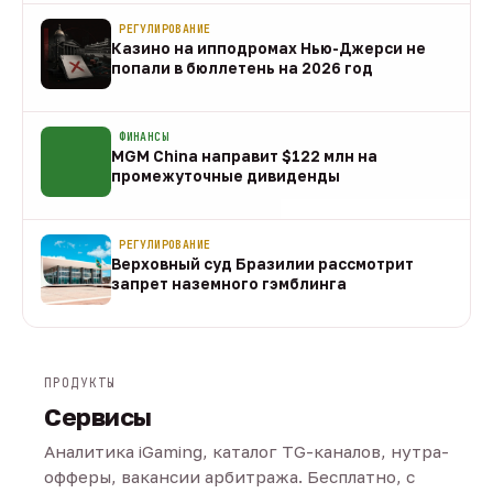
РЕГУЛИРОВАНИЕ
Казино на ипподромах Нью-Джерси не
попали в бюллетень на 2026 год
07 авг
ФИНАНСЫ
MGM China направит $122 млн на
промежуточные дивиденды
07 авг
РЕГУЛИРОВАНИЕ
Верховный суд Бразилии рассмотрит
запрет наземного гэмблинга
07 авг
ПРОДУКТЫ
Сервисы
Аналитика iGaming, каталог TG-каналов, нутра-
офферы, вакансии арбитража. Бесплатно, с