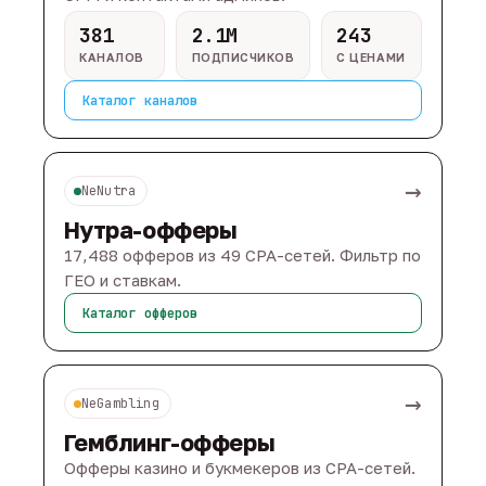
381
2.1M
243
КАНАЛОВ
ПОДПИСЧИКОВ
С ЦЕНАМИ
Каталог каналов
→
NeNutra
Нутра-офферы
17,488 офферов из 49 CPA-сетей. Фильтр по
ГЕО и ставкам.
Каталог офферов
→
NeGambling
Гемблинг-офферы
Офферы казино и букмекеров из CPA-сетей.