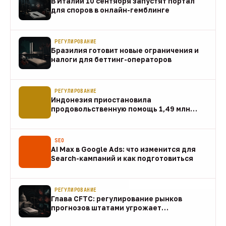
В Италии 10 сентября запустят портал
для споров в онлайн-гемблинге
07 авг
РЕГУЛИРОВАНИЕ
Бразилия готовит новые ограничения и
налоги для беттинг-операторов
07 авг
РЕГУЛИРОВАНИЕ
Индонезия приостановила
продовольственную помощь 1,49 млн
домохозяйств
07 авг
SEO
AI Max в Google Ads: что изменится для
Search-кампаний и как подготовиться
07 авг
РЕГУЛИРОВАНИЕ
Глава CFTC: регулирование рынков
прогнозов штатами угрожает
федеральному рынку
07 авг