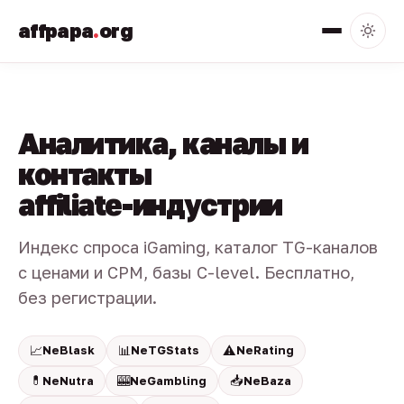
affpapa
.
org
Аналитика, каналы и
контакты
affiliate-индустрии
Индекс спроса iGaming, каталог TG-каналов
с ценами и CPM, базы C-level. Бесплатно,
без регистрации.
📈
📊
⚠️
NeBlask
NeTGStats
NeRating
💊
🎰
📥
NeNutra
NeGambling
NeBaza