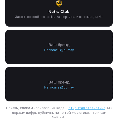
Nutra.Club
Закрытое сообщество Nutra-вертикали от команды M1
Ваш бренд
Написать @dumay
Ваш бренд
Написать @dumay
Показы, клики и копирования кода —
открытая статистика
. Мы
держим цифры публичными по той же логике, что и сам
NeBlask.