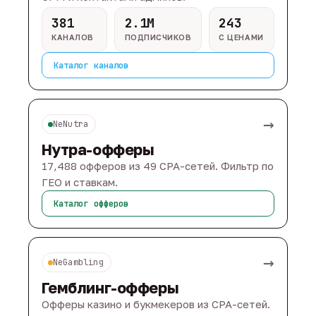
381
2.1M
243
КАНАЛОВ
ПОДПИСЧИКОВ
С ЦЕНАМИ
Каталог каналов
→
NeNutra
Нутра-офферы
17,488 офферов из 49 CPA-сетей. Фильтр по
ГЕО и ставкам.
Каталог офферов
→
NeGambling
Гемблинг-офферы
Офферы казино и букмекеров из CPA-сетей.