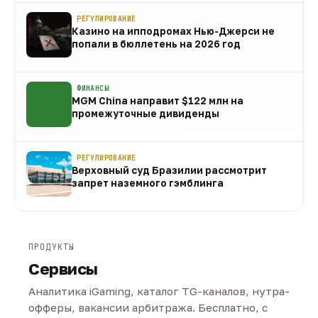
РЕГУЛИРОВАНИЕ
Казино на ипподромах Нью-Джерси не
попали в бюллетень на 2026 год
07 авг
ФИНАНСЫ
MGM China направит $122 млн на
промежуточные дивиденды
07 авг
РЕГУЛИРОВАНИЕ
Верховный суд Бразилии рассмотрит
запрет наземного гэмблинга
07 авг
ПРОДУКТЫ
Сервисы
Аналитика iGaming, каталог TG-каналов, нутра-
офферы, вакансии арбитража. Бесплатно, с