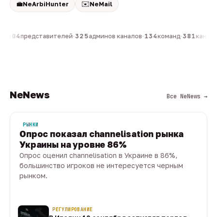
💼
✉️
NeArbiHunter
NeMail
н
·
804
представителей
·
325
админов каналов
·
134
команд
·
381
каналов
NeNews
Все NeNews →
РЫНКИ
Опрос показал channelisation рынка
Украины на уровне 86%
Опрос оценил channelisation в Украине в 86%,
большинство игроков не интересуется черным
рынком.
07 авг · 1 мин
РЕГУЛИРОВАНИЕ