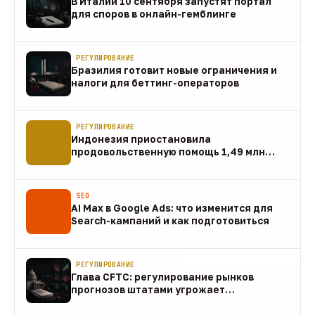
В Италии 10 сентября запустят портал
для споров в онлайн-гемблинге
07 авг
РЕГУЛИРОВАНИЕ
Бразилия готовит новые ограничения и
налоги для беттинг-операторов
07 авг
РЕГУЛИРОВАНИЕ
Индонезия приостановила
продовольственную помощь 1,49 млн
домохозяйств
07 авг
SEO
AI Max в Google Ads: что изменится для
Search-кампаний и как подготовиться
07 авг
РЕГУЛИРОВАНИЕ
Глава CFTC: регулирование рынков
прогнозов штатами угрожает
федеральному рынку
07 авг