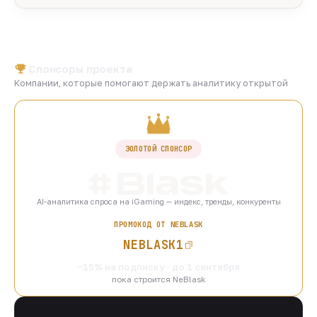
Спонсоры проекта
Компании, которые помогают держать аналитику открытой
ЗОЛОТОЙ СПОНСОР
AI-аналитика спроса на iGaming — индекс, тренды, конкуренты
ПРОМОКОД ОТ NEBLASK
NEBLASK1
−15% на подписку · до 1 сентября
пока строится NeBlask