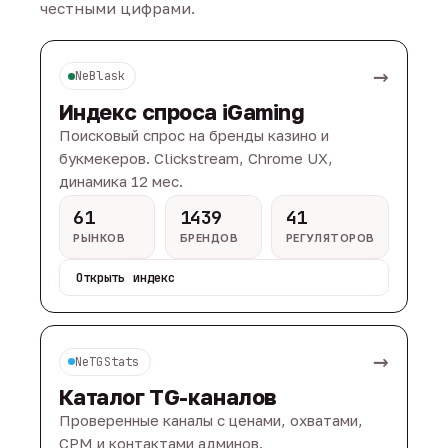
честными цифрами.
→
NeBlask
Индекс спроса iGaming
Поисковый спрос на бренды казино и
букмекеров. Clickstream, Chrome UX,
динамика 12 мес.
61
1439
41
РЫНКОВ
БРЕНДОВ
РЕГУЛЯТОРОВ
Открыть индекс
→
NeTGStats
Каталог TG-каналов
Проверенные каналы с ценами, охватами,
CPM и контактами админов.