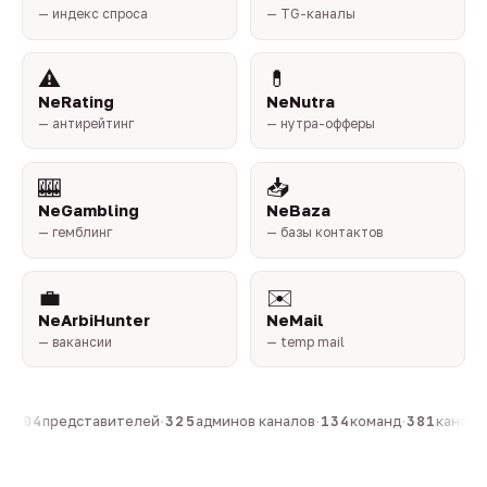
— индекс спроса
— TG-каналы
⚠️
💊
NeRating
NeNutra
— антирейтинг
— нутра-офферы
🎰
📥
NeGambling
NeBaza
— гемблинг
— базы контактов
💼
✉️
NeArbiHunter
NeMail
— вакансии
— temp mail
·
804
представителей
·
325
админов каналов
·
134
команд
·
381
каналов 