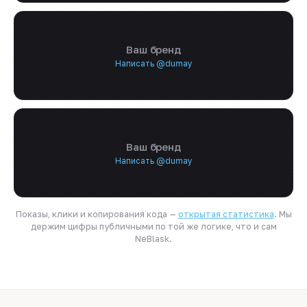
Ваш бренд
Написать @dumay
Ваш бренд
Написать @dumay
Показы, клики и копирования кода —
открытая статистика
. Мы
держим цифры публичными по той же логике, что и сам
NeBlask.