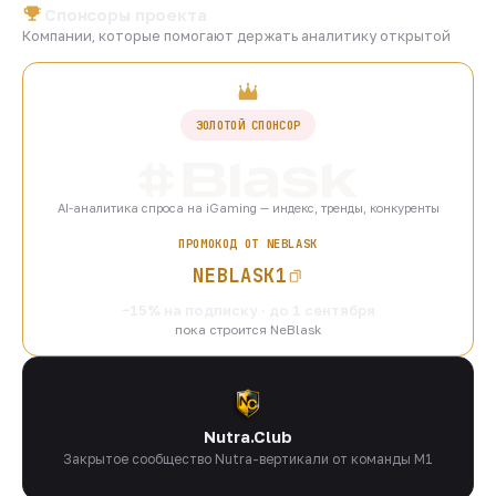
Спонсоры проекта
Компании, которые помогают держать аналитику открытой
ЗОЛОТОЙ СПОНСОР
AI-аналитика спроса на iGaming — индекс, тренды, конкуренты
ПРОМОКОД ОТ NEBLASK
NEBLASK1
−15% на подписку · до 1 сентября
пока строится NeBlask
Nutra.Club
Закрытое сообщество Nutra-вертикали от команды M1