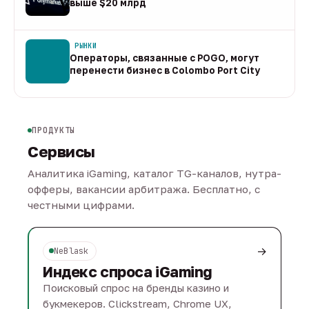
выше $20 млрд
09 авг
РЫНКИ
Операторы, связанные с POGO, могут
перенести бизнес в Colombo Port City
09 авг
ПРОДУКТЫ
Сервисы
Аналитика iGaming, каталог TG-каналов, нутра-
офферы, вакансии арбитража. Бесплатно, с
честными цифрами.
→
NeBlask
Индекс спроса iGaming
Поисковый спрос на бренды казино и
букмекеров. Clickstream, Chrome UX,