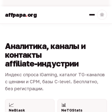
affpapa
.
org
Аналитика, каналы и
контакты
affiliate-индустрии
Индекс спроса iGaming, каталог TG-каналов
с ценами и CPM, базы C-level. Бесплатно,
без регистрации.
📈
📊
NeBlask
NeTGStats