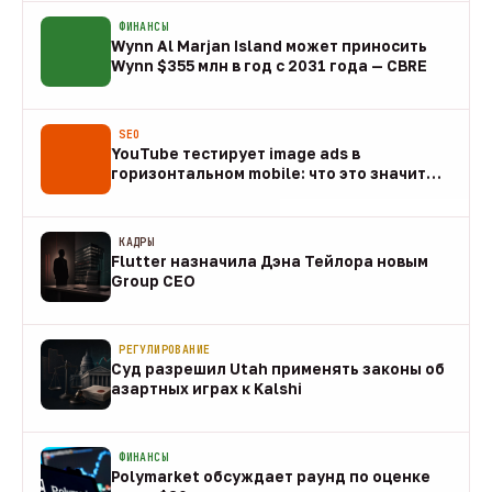
ФИНАНСЫ
Wynn Al Marjan Island может приносить
Wynn $355 млн в год с 2031 года — CBRE
10 авг
SEO
YouTube тестирует image ads в
горизонтальном mobile: что это значит
для арбитража
09 авг
КАДРЫ
Flutter назначила Дэна Тейлора новым
Group CEO
09 авг
РЕГУЛИРОВАНИЕ
Суд разрешил Utah применять законы об
азартных играх к Kalshi
09 авг
ФИНАНСЫ
Polymarket обсуждает раунд по оценке