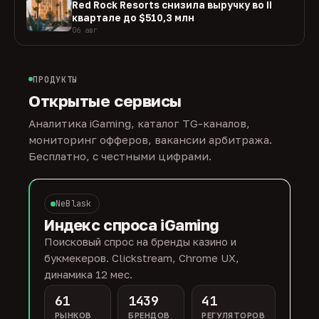
Red Rock Resorts снизила выручку во II
квартале до $510,3 млн
06 авг
ПРОДУКТЫ
Открытые сервисы
Аналитика iGaming, каталог TG-каналов,
мониторинг офферов, вакансии арбитража.
Бесплатно, с честными цифрами.
NeBlask
Индекс спроса iGaming
Поисковый спрос на бренды казино и
букмекеров. Clickstream, Chrome UX,
динамика 12 мес.
61
1439
41
РЫНКОВ
БРЕНДОВ
РЕГУЛЯТОРОВ