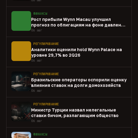
ФИНАНСЫ
Рост прибыли Wynn Macau улучшил
прогноз по облигациям на фоне давления
capex
06 авг
РЕГУЛИРОВАНИЕ
Аналитики оценили hold Wynn Palace на
уровне 29,7% во 2Q26
06 авг
РЕГУЛИРОВАНИЕ
Бразильские операторы оспорили оценку
влияния ставок на долги домохозяйств
06 авг
РЕГУЛИРОВАНИЕ
Министр Турции назвал нелегальные
ставки бичом, разлагающим общество
06 авг
ФИНАНСЫ