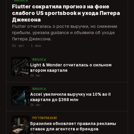
ФИНАНСЫ
Flutter сократила прогноз на фоне
слабого US sportsbook и ухода Питера
Джексона
Flutter отчиталась о росте выручки, но снижении
прибыли, урезала guidance и объявила об уходе
Питера Джексона.
06 авг · 1 мин
ФИНАНСЫ
Light & Wonder отчиталась о сильном
втором квартале
06 авг
ФИНАНСЫ
Accel увеличила выручку на 10% во II
квартале до $368 млн
06 авг
РЕГУЛИРОВАНИЕ
Бразилия обновляет правила рекламы
ставок для агентств и брендов
06 авг