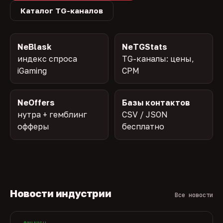
Каталог TG-каналов
NeBlask
NeTGStats
индекс спроса
TG-каналы: цены,
iGaming
CPM
NeOffers
Базы контактов
нутра + гемблинг
CSV / JSON
офферы
бесплатно
Новости индустрии
Все новости