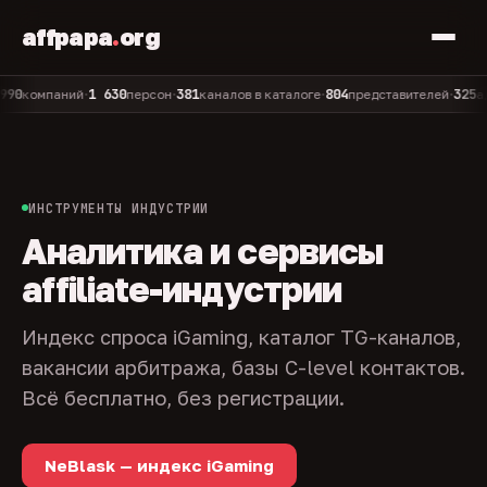
affpapa
.
org
1 630
381
804
325
омпаний
персон
каналов в каталоге
представителей
админо
•
•
•
•
ИНСТРУМЕНТЫ ИНДУСТРИИ
Аналитика и сервисы
affiliate-индустрии
Индекс спроса iGaming, каталог TG-каналов,
вакансии арбитража, базы C-level контактов.
Всё бесплатно, без регистрации.
NeBlask — индекс iGaming