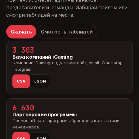
Компании, C-level, админы каналов,
представители и команды. Забирай файлом или
смотри таблицей на месте.
Скачать
Смотреть таблицей
3 303
База компаний iGaming
Компании iGaming-индустрии: сайт, email, WhatsApp,
Telegram.
CSV
JSON
6 630
Партнёрские программы
Прямые affiliate-программы брендов с контактами
менеджеров.
CSV
JSON