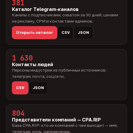
381
Каталог Telegram-каналов
Каналы с подписчиками, охватом за 30 дней, ценами
на рекламу, CPM и контактами админов.
Открыть каталог
CSV
JSON
1 630
Контакты людей
Персоны индустрии из публичных источников:
телеграм, почта, соцсети.
CSV
JSON
804
Представители компаний — CPA.RIP
База CPA.RIP: кто из компаний с чем выходит — имя,
телеграм, роль, направление.