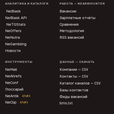
АНАЛИТИКА И КАТАЛОГИ
РАБОТА — NEARBIHUNTER
NeBlask
Вакансии
NeBlask API
Зарплатные отчёты
NeTGStats
Сравнения
NeOffers
Методология
NeNutra
RSS вакансий
NeGambling
Новости
ИНСТРУМЕНТЫ
ДАННЫЕ — СКАЧАТЬ
NeMail
Компании —
CSV
NeAhrefs
Контакты —
CSV
NeConf
Каталог каналов —
CSV
Глоссарий
Базы контактов
NeAntik
АЛЬФА
Фиды вакансий
NeClip
АЛЬФА
llms.txt