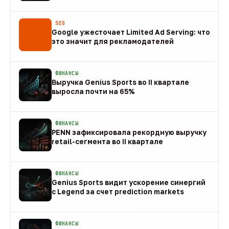
08 авг
SEO
Google ужесточает Limited Ad Serving: что
это значит для рекламодателей
08 авг
ФИНАНСЫ
Выручка Genius Sports во II квартале
выросла почти на 65%
08 авг
ФИНАНСЫ
PENN зафиксировала рекордную выручку
retail-сегмента во II квартале
08 авг
ФИНАНСЫ
Genius Sports видит ускорение синергий
с Legend за счет prediction markets
08 авг
ФИНАНСЫ