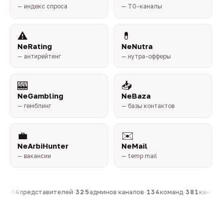
— индекс спроса
— TG-каналы
⚠️
💊
NeRating
NeNutra
— антирейтинг
— нутра-офферы
🎰
📥
NeGambling
NeBaza
— гемблинг
— базы контактов
💼
✉️
NeArbiHunter
NeMail
— вакансии
— temp mail
·
804
представителей
·
325
админов каналов
·
134
команд
·
381
каналов