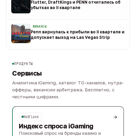
Flutter, DraftKings и PENN отчитались об
убытках во II квартале
08 авг
ФИНАНСЫ
Penn вернулась к прибыли во II квартале и
допускает выход на Las Vegas Strip
08 авг
ПРОДУКТЫ
Сервисы
Аналитика iGaming, каталог TG-каналов, нутра-
офферы, вакансии арбитража. Бесплатно, с
честными цифрами.
→
NeBlask
Индекс спроса iGaming
Поисковый спрос на бренды казино и