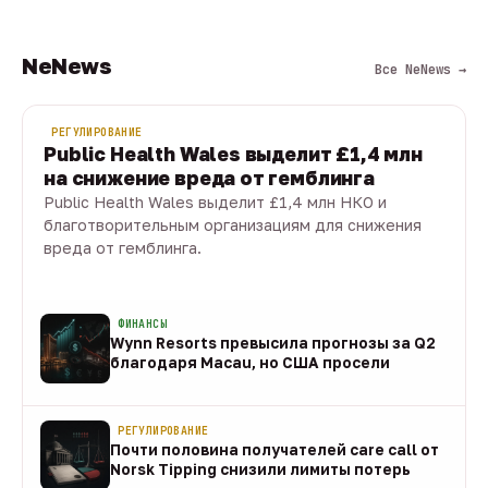
NeNews
Все NeNews →
РЕГУЛИРОВАНИЕ
Public Health Wales выделит £1,4 млн
на снижение вреда от гемблинга
Public Health Wales выделит £1,4 млн НКО и
благотворительным организациям для снижения
вреда от гемблинга.
09 авг · 1 мин
ФИНАНСЫ
Wynn Resorts превысила прогнозы за Q2
благодаря Macau, но США просели
09 авг
РЕГУЛИРОВАНИЕ
Почти половина получателей care call от
Norsk Tipping снизили лимиты потерь