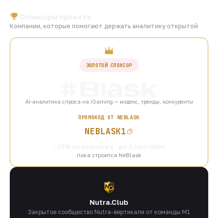
Спонсоры проекта
Компании, которые помогают держать аналитику открытой
ЗОЛОТОЙ СПОНСОР
AI-аналитика спроса на iGaming — индекс, тренды, конкуренты
ПРОМОКОД ОТ NEBLASK
NEBLASK1
−15% на подписку · до 1 сентября
пока строится NeBlask
Nutra.Club
Закрытое сообщество Nutra-вертикали от команды M1