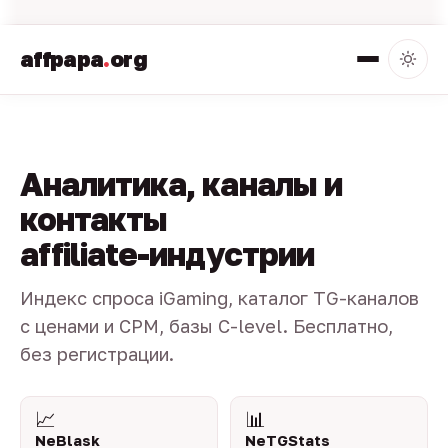
affpapa
.
org
Аналитика, каналы и
контакты
affiliate-индустрии
Индекс спроса iGaming, каталог TG-каналов
с ценами и CPM, базы C-level. Бесплатно,
без регистрации.
📈
📊
NeBlask
NeTGStats