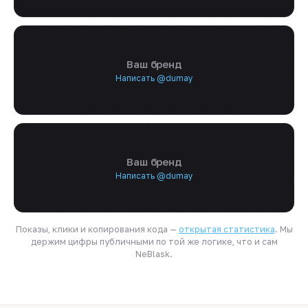
Ваш бренд
Написать @dumay
Ваш бренд
Написать @dumay
Показы, клики и копирования кода —
открытая статистика
. Мы
держим цифры публичными по той же логике, что и сам
NeBlask.