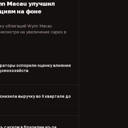
nn Macau улучшил
ациям на фоне
нку облигаций Wynn Macau
несмотря на увеличение capex в
раторы оспорили оценку влияния
 домохозяйств
снизила выручку во II квартале до
ь с иском в Бразилии из-за