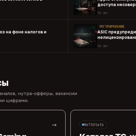
доступа несовер
приложениям
06 авг
РЕГУЛИРОВАНИЕ
оз на фоне налогов и
ASIC предупреди
нелицензированн
06 авг
сы
каналов, нутра-офферы, вакансии
ыми цифрами.
→
NeTGStats