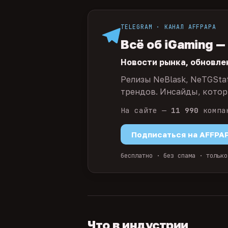
TELEGRAM · КАНАЛ AFFPAPA
Всё об iGaming —
Новости рынка, обновле
Релизы NeBlask, NeTGSta
трендов. Инсайды, которы
На сайте —
11 990
компа
Подписаться на AFFPA
бесплатно · без спама · только
Что в индустрии