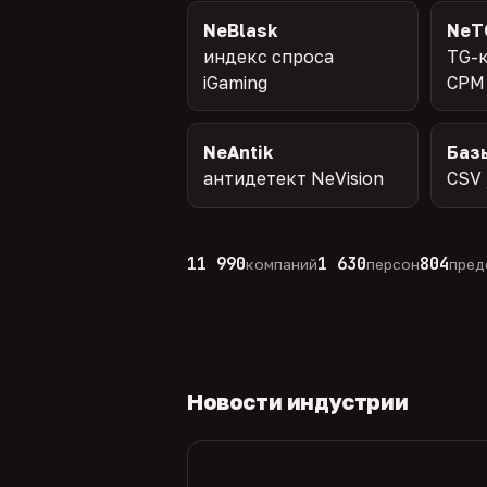
NeBlask
NeT
индекс спроса
TG-к
iGaming
CPM
NeAntik
Баз
антидетект NeVision
CSV 
11 990
1 630
804
компаний
персон
пред
Новости индустрии