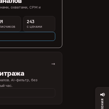
аналов
нами, охватами, CPM и
1M
243
ПИСЧИКОВ
С ЦЕНАМИ
→
битража
налов. AI-фильтр, без
ый час.
📢