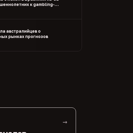
шеннолетних к gambling-
ла австралийцев о
ых рынках прогнозов
→