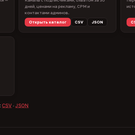
дней, ценами на рекламу, CPM и
ист
контактами админов.
Открыть каталог
CSV
JSON
C
:
CSV
·
JSON