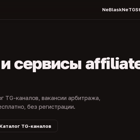
NeBlask
NeTGSt
 сервисы affiliat
ог TG-каналов, вакансии арбитража,
есплатно, без регистрации.
Каталог TG-каналов