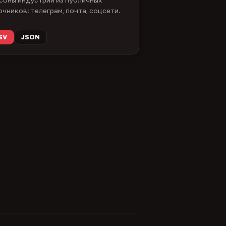
очников: телеграм, почта, соцсети.
SV
JSON