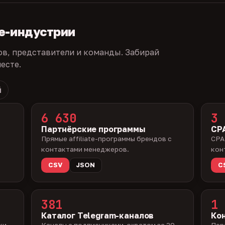
te-индустрии
ов, представители и команды. Забирай
есте.
й
6 630
3 
Партнёрские программы
CPA
Прямые affiliate-программы брендов с
CPA
контактами менеджеров.
кон
CSV
JSON
C
381
1 
Каталог Telegram-каналов
Ко
ки —
Каналы с подписчиками, охватом за 30
Пер