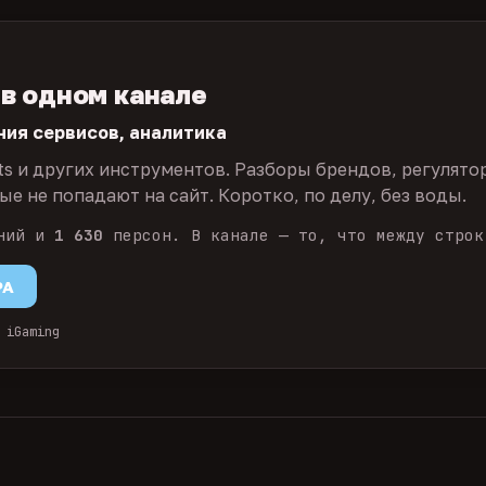
 в одном канале
ния сервисов, аналитика
ts и других инструментов. Разборы брендов, регулято
е не попадают на сайт. Коротко, по делу, без воды.
ний и
1 630
персон. В канале — то, что между строк
PA
 iGaming