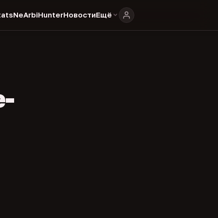
ats
NeArbiHunter
Новости
Ещё
e-