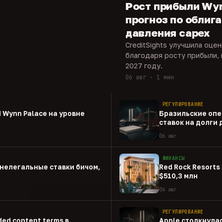
Рост прибыли Wy
прогноз по облиг
давления capex
CreditSights улучшила оце
благодаря росту прибыли, 
2027 году.
06 авг · 1 мин
РЕГУЛИРОВАНИЕ
 Wynn Palace на уровне
Бразильские опе
ставок на долги
06 авг
ФИНАНСЫ
нелегальные ставки бичом,
Red Rock Resorts 
$510,3 млн
06 авг
РЕГУЛИРОВАНИЕ
ed content terms в
Apple столкнулас