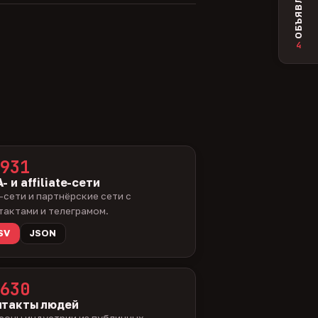
ОБЪЯВЛЕНИЯ
4
931
- и affiliate-сети
-сети и партнёрские сети с
тактами и телеграмом.
SV
JSON
630
нтакты людей
соны индустрии из публичных