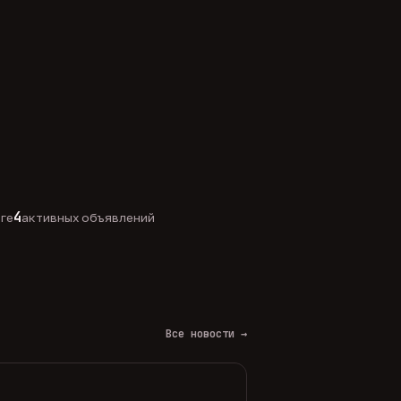
4
оге
активных объявлений
Все новости →