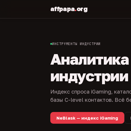
affpapa
.
org
ИНСТРУМЕНТЫ ИНДУСТРИИ
Аналитика и
индустрии
Индекс спроса iGaming, катал
базы C-level контактов. Всё б
NeBlask — индекс iGaming