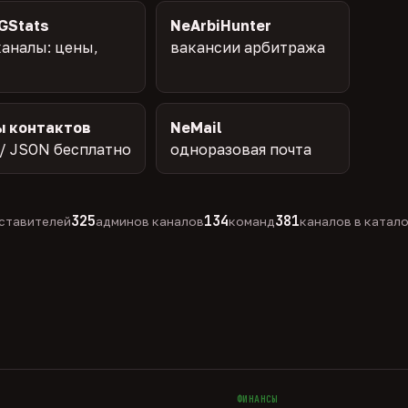
GStats
NeArbiHunter
аналы: цены,
вакансии арбитража
ы контактов
NeMail
/ JSON бесплатно
одноразовая почта
325
134
381
ставителей
админов каналов
команд
каналов в катал
ФИНАНСЫ