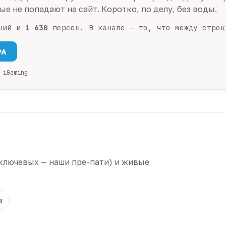
е не попадают на сайт. Коротко, по делу, без воды.
ний и
1 630
персон. В канале — то, что между строк
PA
 iGaming
ключевых — наши пре-пати) и живые
8