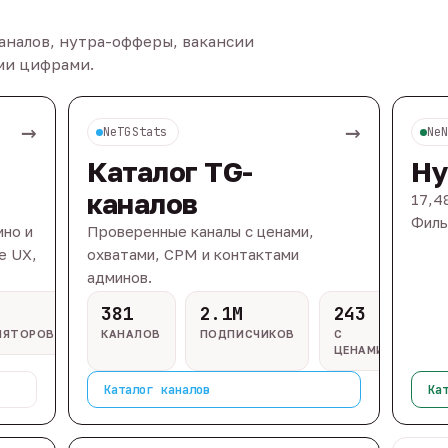
каналов, нутра-офферы, вакансии
ыми цифрами.
→
→
NeTGStats
Ne
Каталог TG-
Ну
каналов
17,4
Филь
ино и
Проверенные каналы с ценами,
e UX,
охватами, CPM и контактами
админов.
381
2.1M
243
ЛЯТОРОВ
КАНАЛОВ
ПОДПИСЧИКОВ
С
ЦЕНАМИ
Каталог каналов
Ка