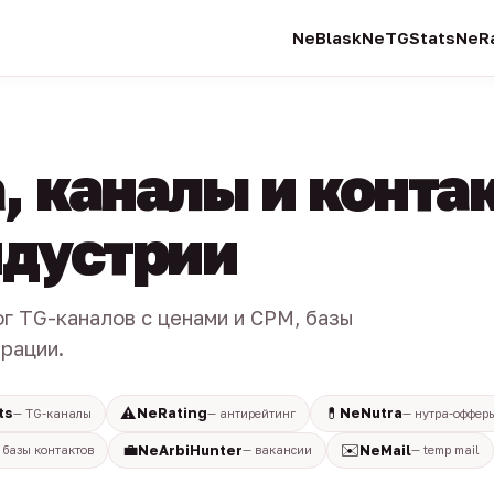
NeBlask
NeTGStats
NeRa
, каналы и конта
индустрии
ог TG-каналов с ценами и CPM, базы
трации.
⚠️
💊
ts
NeRating
NeNutra
— TG-каналы
— антирейтинг
— нутра-оффер
💼
✉️
NeArbiHunter
NeMail
 базы контактов
— вакансии
— temp mail