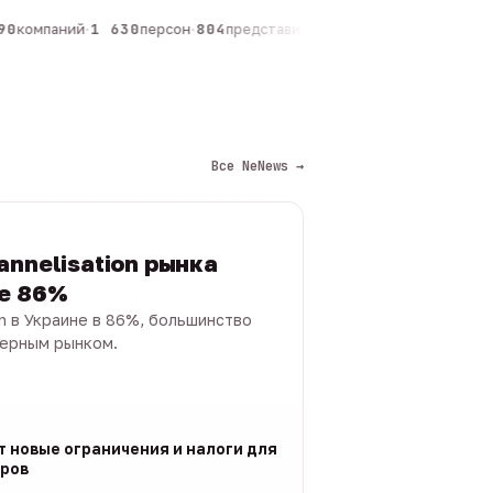
0
компаний
·
1 630
персон
·
804
представителей
·
325
админов каналов
·
Все NeNews →
annelisation рынка
не 86%
on в Украине в 86%, большинство
черным рынком.
т новые ограничения и налоги для
ров