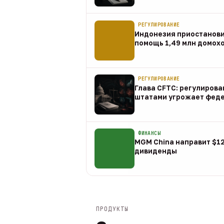
07 авг
РЕГУЛИРОВАНИЕ
Индонезия приостанов
помощь 1,49 млн домох
07 авг
РЕГУЛИРОВАНИЕ
Глава CFTC: регулирова
штатами угрожает фед
07 авг
ФИНАНСЫ
MGM China направит $1
дивиденды
07 авг
ПРОДУКТЫ