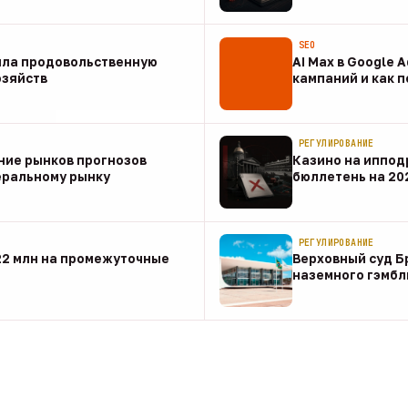
07 авг
SEO
ила продовольственную
AI Max в Google 
озяйств
кампаний и как 
07 авг
РЕГУЛИРОВАНИЕ
ние рынков прогнозов
Казино на иппод
еральному рынку
бюллетень на 20
07 авг
РЕГУЛИРОВАНИЕ
22 млн на промежуточные
Верховный суд Б
наземного гэмбл
07 авг