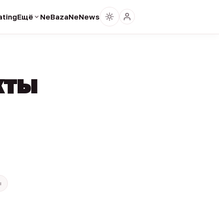
ting
Ещё
NeBaza
NeNews
кты
ы