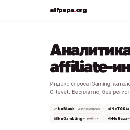
affpapa
.
org
Аналитика
affiliate-
Индекс спроса iGaming, катал
C-level. Бесплатно, без регис
📈
📊
NeBlask
NeTGSta
— индекс спроса
🎰
📥
NeGambling
NeBaza
— гемблинг
—