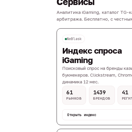
Сервисы
Аналитика iGaming, каталог TG-
арбитража. Бесплатно, с честн
NeBlask
Индекс спроса
iGaming
Поисковый спрос на бренды каз
букмекеров. Clickstream, Chrom
динамика 12 мес.
61
1439
41
РЫНКОВ
БРЕНДОВ
РЕГУ
Открыть индекс