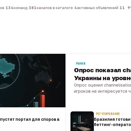
в
·
134
команд
·
381
каналов в каталоге
·
4
активных объявлений
·
11 99
РЫНКИ
Опрос показал ch
Украины на уров
Опрос оценил channelisati
игроков не интересуется 
07 авг · 1 мин
РЕГУЛИРОВАНИЕ
апустят портал для споров в
Бразилия готови
беттинг-операто