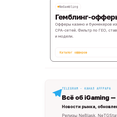
NeGambling
Гемблинг-оффер
Офферы казино и букмекеров из
CPA-сетей. Фильтр по ГЕО, ста
и модели.
Каталог офферов
TELEGRAM · КАНАЛ AFFPAPA
Всё об iGaming —
Новости рынка, обновле
Релизы NeBlask, NeTGSta