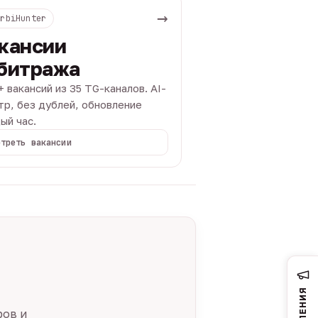
→
ArbiHunter
кансии
битража
+ вакансий из 35 TG-каналов. AI-
тр, без дублей, обновление
ый час.
отреть вакансии
ров и