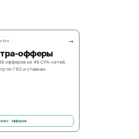
→
Nutra
тра-офферы
88 офферов из 49 CPA-сетей.
тр по ГЕО и ставкам.
талог офферов