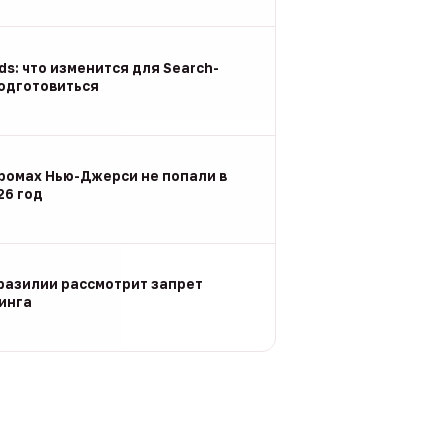
Ads: что изменится для Search-
подготовиться
ромах Нью-Джерси не попали в
26 год
разилии рассмотрит запрет
инга