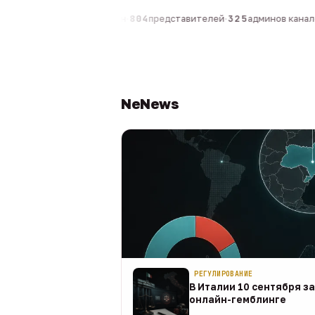
0
компаний
·
1 630
персон
·
804
представителей
·
325
админов канало
NeNews
РЕГУЛИРОВАНИЕ
В Италии 10 сентября з
онлайн-гемблинге