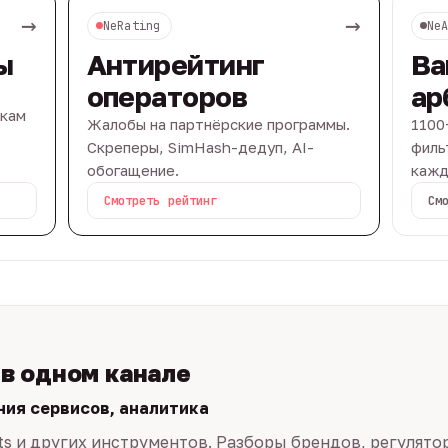
→
→
NeRating
Ne
ы
Антирейтинг
Ва
операторов
ар
вкам
Жалобы на партнёрские программы.
1100
Скреперы, SimHash-дедуп, AI-
филь
обогащение.
кажд
Смотреть рейтинг
См
 в одном канале
ния сервисов, аналитика
ts и других инструментов. Разборы брендов, регулято