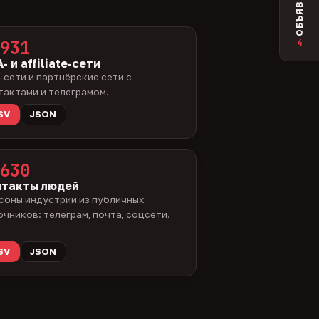
ОБЪЯВЛЕНИЯ
4
931
- и affiliate-сети
-сети и партнёрские сети с
тактами и телеграмом.
SV
JSON
630
нтакты людей
соны индустрии из публичных
очников: телеграм, почта, соцсети.
SV
JSON