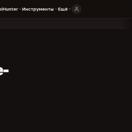
biHunter
Инструменты
Ещё
804
325
134
 в каталоге
представителей
админов каналов
команд
•
•
•
•
e-