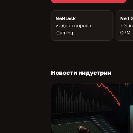
NeBlask
NeTG
индекс спроса
TG-к
iGaming
CPM
Новости индустрии