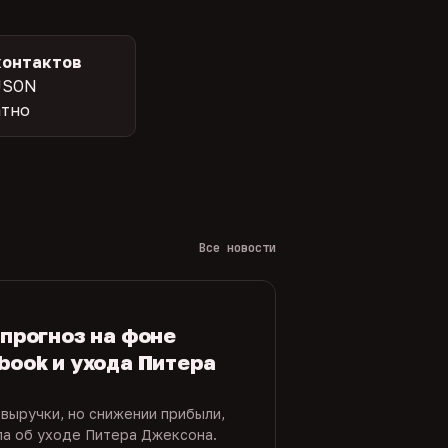
контактов
JSON
атно
Все новости
 прогноз на фоне
book и ухода Питера
 выручки, но снижении прибыли,
ла об уходе Питера Джексона.