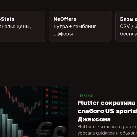
Stats
NeOffers
Базы 
аналы: цены,
нутра + гемблинг
CSV / 
офферы
беспл
ФИНАНСЫ
Flutter сократила
слабого US sports
Джексона
Flutter отчиталась о росте
урезала guidance и объяви