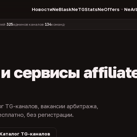
Новости
NeBlask
NeTGStats
NeOffers
NeAr
134
11 990
1 630
381
админов каналов
команд
компаний
персон
каналов
•
•
•
•
 сервисы affiliat
ог TG-каналов, вакансии арбитража,
есплатно, без регистрации.
Каталог TG-каналов