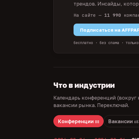
трендов. Инсайды, которы
На сайте —
11 990
компа
Подписаться на AFFPA
бесплатно · без спама · только
Что в индустрии
Календарь конференций (вокруг 
вакансии рынка. Переключай.
Конференции
Вакансии
88
68