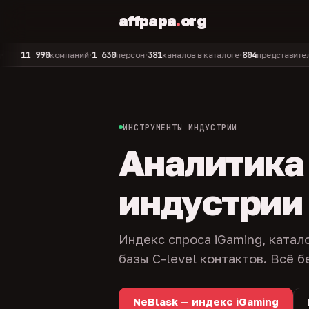
affpapa
.
org
 990
1 630
381
804
325
компаний
персон
каналов в каталоге
представителей
•
•
•
•
ИНСТРУМЕНТЫ ИНДУСТРИИ
Аналитика и
индустрии
Индекс спроса iGaming, катал
базы C-level контактов. Всё б
NeBlask — индекс iGaming