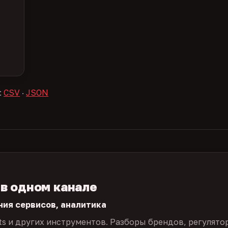
:
CSV
·
JSON
 в одном канале
ния сервисов, аналитика
ts и других инструментов. Разборы брендов, регулято