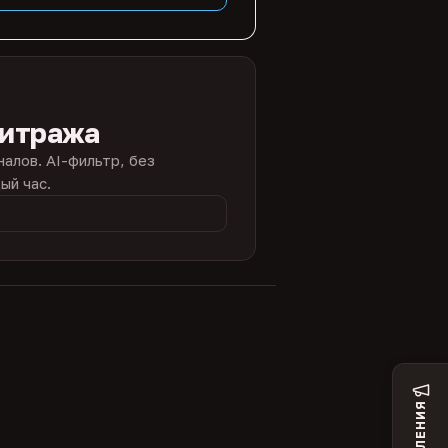
битража
налов. AI-фильтр, без
ый час.