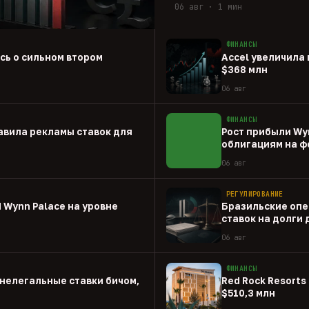
06 авг · 1 мин
ФИНАНСЫ
ась о сильном втором
Accel увеличила 
$368 млн
06 авг
ФИНАНСЫ
авила рекламы ставок для
Рост прибыли Wy
облигациям на ф
06 авг
РЕГУЛИРОВАНИЕ
 Wynn Palace на уровне
Бразильские опе
ставок на долги
06 авг
ФИНАНСЫ
нелегальные ставки бичом,
Red Rock Resorts 
$510,3 млн