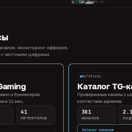
06 авг
сы
каналов, мониторинг офферов,
 с честными цифрами.
NeTGStats
Gaming
Каталог TG-к
зино и букмекеров.
Проверенные каналы с це
ика 12 мес.
контактами админов.
41
381
2.
РЕГУЛЯТОРОВ
КАНАЛОВ
ПОД
Каталог каналов