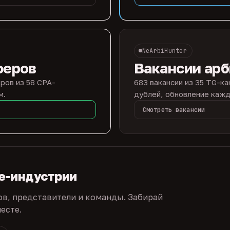
NeArbiHunter
феров
Вакансии ар
ров из 58 CPA-
683 вакансии из 35 TG-ка
м.
дублей, обновление кажд
Смотреть вакансии
te-индустрии
ов, представители и команды. Забирай
есте.