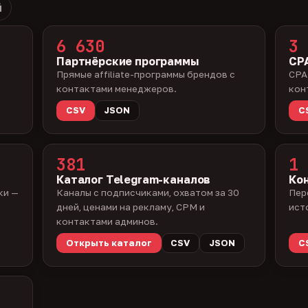
й
6 630
3 
Партнёрские программы
CPA
Прямые affiliate-программы брендов с
CPA
контактами менеджеров.
кон
CSV
JSON
C
381
1 
Каталог Telegram-каналов
Ко
ки —
Каналы с подписчиками, охватом за 30
Пер
дней, ценами на рекламу, CPM и
ист
контактами админов.
Открыть каталог
CSV
JSON
C