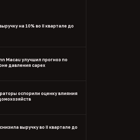
выручку на 10% во II квартале до
nn Macau улучшил прогноз по
оне давления capex
раторы оспорили оценку влияния
 домохозяйств
снизила выручку во II квартале до