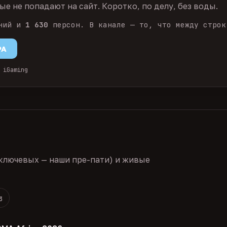
е не попадают на сайт. Коротко, по делу, без воды.
ний и
1 630
персон. В канале — то, что между строк
PA
 iGaming
ключевых — наши пре-пати) и живые
3