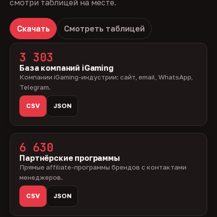
смотри таблицей на месте.
Скачать
Смотреть таблицей
3 303
База компаний iGaming
Компании iGaming-индустрии: сайт, email, WhatsApp,
Telegram.
CSV
JSON
6 630
Партнёрские программы
Прямые affiliate-программы брендов с контактами
менеджеров.
CSV
JSON