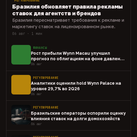
РЕГУЛИРОВАНИЕ
Бразилия обновляет правила рекламы
ставок для агентств и брендов
Бразилия пересматривает требования к рекламе и
маркетингу ставок на лицензированном рынке.
06 авг · 1 мин
ФИНАНСЫ
Рост прибыли Wynn Macau улучшил
прогноз по облигациям на фоне давления
capex
06 авг
РЕГУЛИРОВАНИЕ
Аналитики оценили hold Wynn Palace на
уровне 29,7% во 2Q26
06 авг
РЕГУЛИРОВАНИЕ
Бразильские операторы оспорили оценку
влияния ставок на долги домохозяйств
06 авг