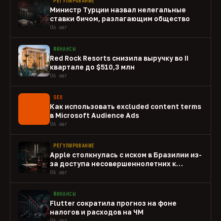
РЕГУЛИРОВАНИЕ
Министр Турции назвал нелегальные
ставки бичом, разлагающим общество
06 авг
ФИНАНСЫ
Red Rock Resorts снизила выручку во II
квартале до $510,3 млн
06 авг
SEO
Как использовать excluded content terms
в Microsoft Audience Ads
06 авг
РЕГУЛИРОВАНИЕ
Apple столкнулась с иском в Бразилии из-
за доступа несовершеннолетних к
gambling-приложениям
06 авг
ФИНАНСЫ
Flutter сократила прогноз на фоне
налогов и расходов на ЧМ
06 авг