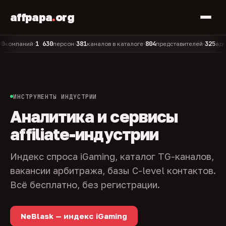
affpapa
.
org
1 630
381
804
325
паний
персон
каналов в каталоге
представителей
админов 
•
•
•
•
ИНСТРУМЕНТЫ ИНДУСТРИИ
Аналитика и сервисы
affiliate-индустрии
Индекс спроса iGaming, каталог TG-каналов,
вакансии арбитража, базы C-level контактов.
Всё бесплатно, без регистрации.
NeBlask — индекс iGaming