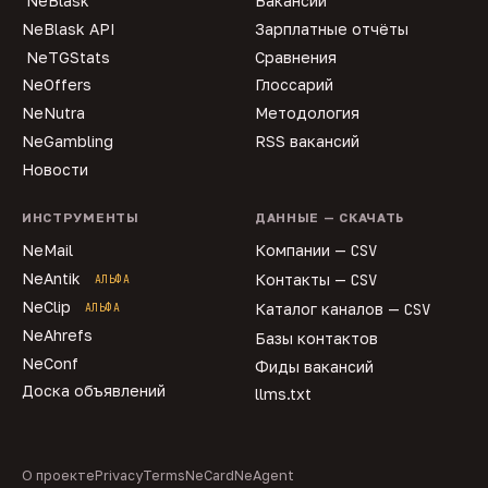
NeBlask
Вакансии
NeBlask API
Зарплатные отчёты
NeTGStats
Сравнения
NeOffers
Глоссарий
NeNutra
Методология
NeGambling
RSS вакансий
Новости
ИНСТРУМЕНТЫ
ДАННЫЕ — СКАЧАТЬ
NeMail
Компании —
CSV
NeAntik
Контакты —
CSV
АЛЬФА
NeClip
Каталог каналов —
CSV
АЛЬФА
NeAhrefs
Базы контактов
NeConf
Фиды вакансий
Доска объявлений
llms.txt
О проекте
Privacy
Terms
NeCard
NeAgent