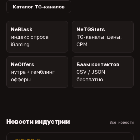
Каталог TG-каналов
NeBlask
NeTGStats
индекс спроса
TG-каналы: цены,
iGaming
CPM
NeOffers
Базы контактов
нутра + гемблинг
CSV / JSON
офферы
бесплатно
Новости индустрии
Все новости