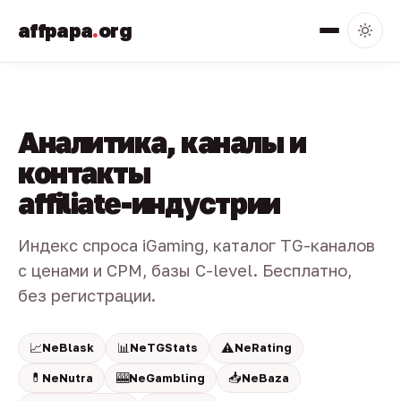
affpapa
.
org
Аналитика, каналы и
контакты
affiliate-индустрии
Индекс спроса iGaming, каталог TG-каналов
с ценами и CPM, базы C-level. Бесплатно,
без регистрации.
📈
📊
⚠️
NeBlask
NeTGStats
NeRating
💊
🎰
📥
NeNutra
NeGambling
NeBaza