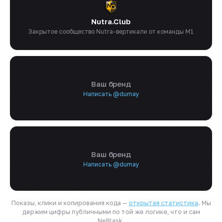
Nutra.Club
Закрытое сообщество Nutra-вертикали от команды M1
Ваш бренд
Написать @dumay
Ваш бренд
Написать @dumay
Показы, клики и копирования кода —
открытая статистика
. Мы
держим цифры публичными по той же логике, что и сам
NeBlask.