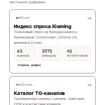
честными цифрами.
→
NeBlask
Индекс спроса iGaming
Поисковый спрос на бренды казино и
букмекеров. Clickstream, Chrome UX,
динамика 12 мес.
61
2371
41
РЫНКОВ
БРЕНДОВ
РЕГУЛЯТОРОВ
Открыть индекс
→
NeTGStats
Каталог TG-каналов
Проверенные каналы с ценами, охватами,
CPM и контактами админов.