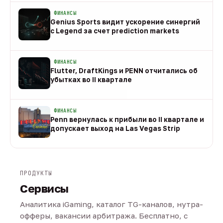
ФИНАНСЫ
Genius Sports видит ускорение синергий
с Legend за счет prediction markets
08 авг
ФИНАНСЫ
Flutter, DraftKings и PENN отчитались об
убытках во II квартале
08 авг
ФИНАНСЫ
Penn вернулась к прибыли во II квартале и
допускает выход на Las Vegas Strip
08 авг
ПРОДУКТЫ
Сервисы
Аналитика iGaming, каталог TG-каналов, нутра-
офферы, вакансии арбитража. Бесплатно, с