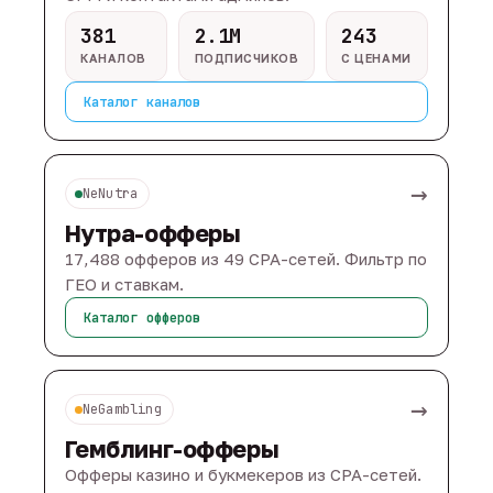
381
2.1M
243
КАНАЛОВ
ПОДПИСЧИКОВ
С ЦЕНАМИ
Каталог каналов
→
NeNutra
Нутра-офферы
17,488 офферов из 49 CPA-сетей. Фильтр по
ГЕО и ставкам.
Каталог офферов
→
NeGambling
Гемблинг-офферы
Офферы казино и букмекеров из CPA-сетей.