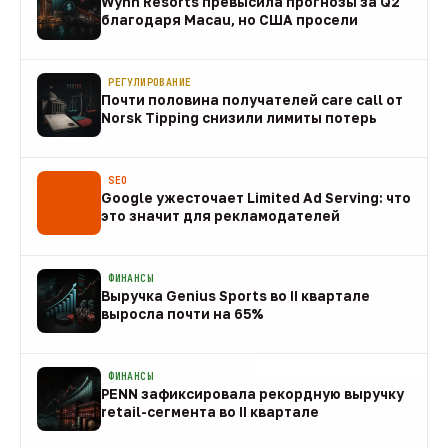
Wynn Resorts превысила прогнозы за Q2
благодаря Macau, но США просели
09 авг
РЕГУЛИРОВАНИЕ
Почти половина получателей care call от
Norsk Tipping снизили лимиты потерь
08 авг
SEO
Google ужесточает Limited Ad Serving: что
это значит для рекламодателей
08 авг
ФИНАНСЫ
Выручка Genius Sports во II квартале
выросла почти на 65%
08 авг
ФИНАНСЫ
PENN зафиксировала рекордную выручку
retail-сегмента во II квартале
08 авг