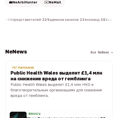
💼
✉️
NeArbiHunter
NeMail
н
·
804
представителей
·
325
админов каналов
·
134
команд
·
381
канало
NeNews
Все NeNews →
РЕГУЛИРОВАНИЕ
Public Health Wales выделит £1,4 млн
на снижение вреда от гемблинга
Public Health Wales выделит £1,4 млн НКО и
благотворительным организациям для снижения
вреда от гемблинга.
09 авг · 1 мин
ФИНАНСЫ