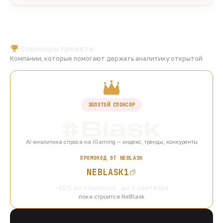
Спонсоры проекта
Компании, которые помогают держать аналитику открытой
ЗОЛОТОЙ СПОНСОР
AI-аналитика спроса на iGaming — индекс, тренды, конкуренты
ПРОМОКОД ОТ NEBLASK
NEBLASK1
−15% на подписку · до 1 сентября
пока строится NeBlask