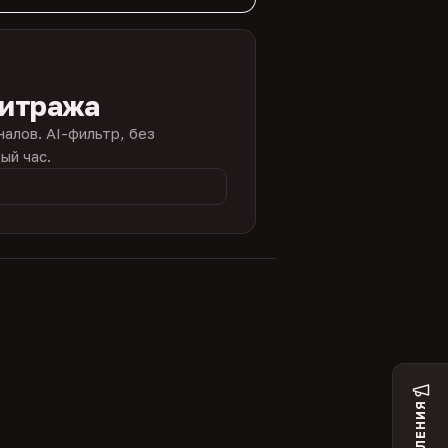
битража
налов. AI-фильтр, без
ый час.