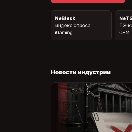
NeBlask
NeTG
индекс спроса
TG-к
iGaming
CPM
Новости индустрии