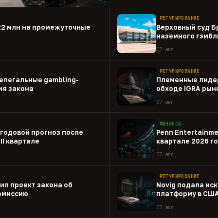
РЕГУЛИРОВАНИЕ
22 млн на промежуточные
Верховный суд Б
наземного гэмбл
07 авг
РЕГУЛИРОВАНИЕ
елегальные gambling-
Племенные лиде
ия закона
обходе IGRA рын
07 авг
ФИНАНСЫ
 годовой прогноз после
Penn Entertainme
II квартале
квартале 2026 г
07 авг
РЕГУЛИРОВАНИЕ
ил проект закона об
Novig подала иск
комиссию
платформу в СШ
07 авг