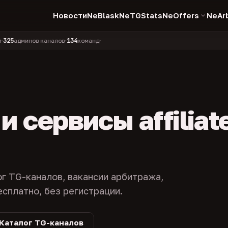
Новости
NeBlask
NeTGStats
NeOffers
NeAr
134
11 990
1 630
381
минов каналов
команд
компаний
персон
каналов в 
•
•
•
•
 сервисы affiliat
ог TG-каналов, вакансии арбитража,
есплатно, без регистрации.
Каталог TG-каналов