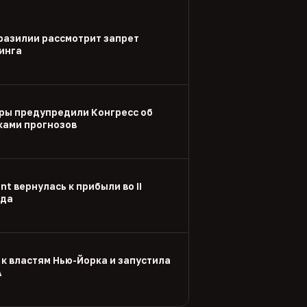
разилии рассмотрит запрет
инга
ры предупредили Конгресс об
ками прогнозов
nt вернулась к прибыли во II
ода
 к властям Нью-Йорка и запустила
А