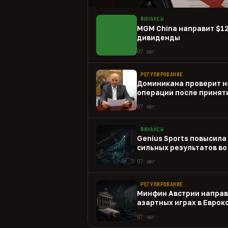
ФИНАНСЫ
MGM China направит $1
дивиденды
07 авг
РЕГУЛИРОВАНИЕ
Доминикана проверит н
операции после принят
07 авг
ФИНАНСЫ
Genius Sports повысила
сильных результатов во 
07 авг
РЕГУЛИРОВАНИЕ
Минфин Австрии направ
азартных играх в Евро
07 авг