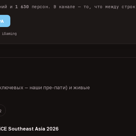
ний и
1 630
персон. В канале — то, что между строк
PA
 iGaming
ключевых — наши пре-пати) и живые
2
iCE Southeast Asia 2026