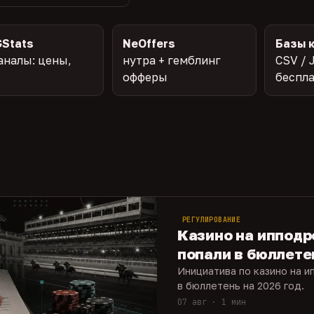
Stats
NeOffers
Базы 
аналы: цены,
нутра + гемблинг
CSV / 
офферы
беспл
РЕГУЛИРОВАНИЕ
Казино на иппод
попали в бюллете
Инициатива по казино на 
в бюллетень на 2026 год.
07 авг · 1 мин