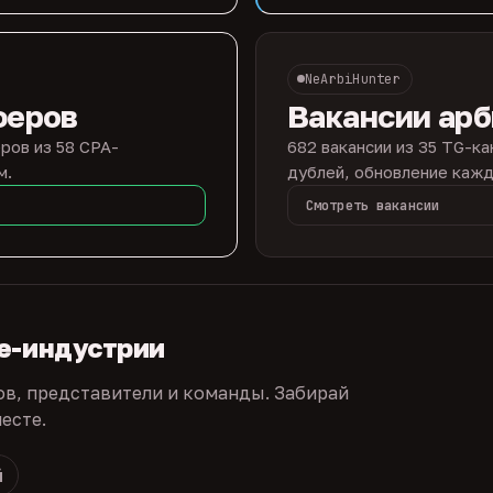
NeArbiHunter
феров
Вакансии ар
ров из 58 CPA-
682 вакансии из 35 TG-ка
м.
дублей, обновление кажд
Смотреть вакансии
te-индустрии
ов, представители и команды. Забирай
есте.
й