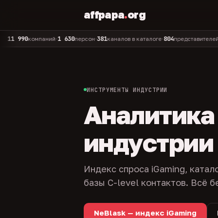
affpapa
.
org
90
1 630
381
804
325
компаний
персон
каналов в каталоге
представителей
ад
•
•
•
•
ИНСТРУМЕНТЫ ИНДУСТРИИ
Аналитика и
индустрии
Индекс спроса iGaming, катал
базы C-level контактов. Всё б
NeBlask — индекс iGaming