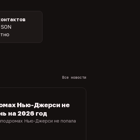
контактов
JSON
атно
Все новости
ромах Нью-Джерси не
нь на 2026 год
ипподромах Нью-Джерси не попала