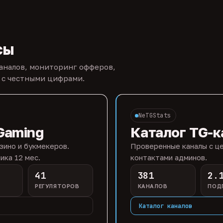
сы
каналов, мониторинг офферов,
 с честными цифрами.
NeTGStats
Gaming
Каталог TG-к
зино и букмекеров.
Проверенные каналы с це
ика 12 мес.
контактами админов.
41
381
2.
РЕГУЛЯТОРОВ
КАНАЛОВ
ПОД
Каталог каналов