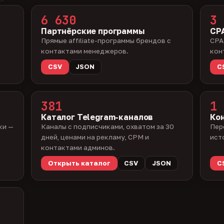
6 630
3 
Партнёрские программы
CPA
Прямые affiliate-программы брендов с
CPA
контактами менеджеров.
кон
CSV
JSON
C
381
1 
Каталог Telegram-каналов
Ко
ки —
Каналы с подписчиками, охватом за 30
Пер
дней, ценами на рекламу, CPM и
ист
контактами админов.
Открыть каталог
CSV
JSON
C