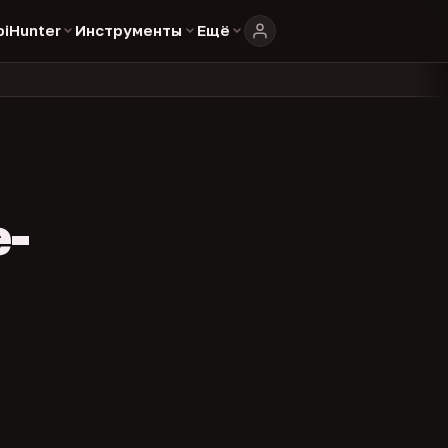
biHunter
Инструменты
Ещё
804
325
134
каталоге
представителей
админов каналов
команд
•
•
•
•
e-