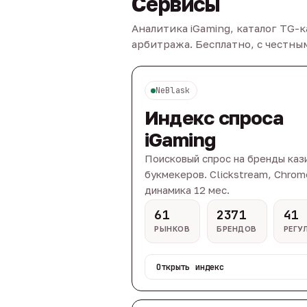
Сервисы
Аналитика iGaming, каталог TG-
арбитража. Бесплатно, с честн
NeBlask
Индекс спроса
iGaming
Поисковый спрос на бренды каз
букмекеров. Clickstream, Chrom
динамика 12 мес.
61
2371
41
РЫНКОВ
БРЕНДОВ
РЕГУ
Открыть индекс