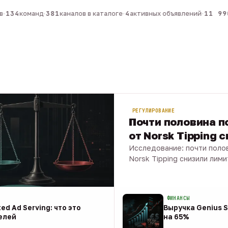
134
команд
·
381
каналов в каталоге
·
4
активных объявлений
·
11 990
РЕГУЛИРОВАНИЕ
Почти половина по
от Norsk Tipping 
Исследование: почти полов
Norsk Tipping снизили лими
08 авг · 1 мин
ФИНАНСЫ
ed Ad Serving: что это
Выручка Genius S
елей
на 65%