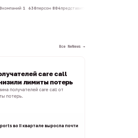
компаний
·
1 630
персон
·
804
представителей
·
325
админов каналов
·
Все NeNews →
лучателей care call
снизили лимиты потерь
ина получателей care call от
ты потерь.
ports во II квартале выросла почти