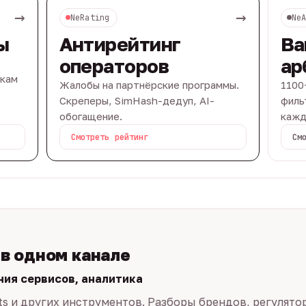
→
→
NeRating
Ne
ы
Антирейтинг
Ва
операторов
ар
вкам
Жалобы на партнёрские программы.
1100
Скреперы, SimHash-дедуп, AI-
филь
обогащение.
кажд
Смотреть рейтинг
См
 в одном канале
ния сервисов, аналитика
ts и других инструментов. Разборы брендов, регулято