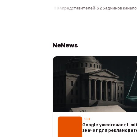
компаний
·
1 630
персон
·
804
представителей
·
325
админов каналов
·
NeNews
SEO
Google ужесточает Limit
значит для рекламодат