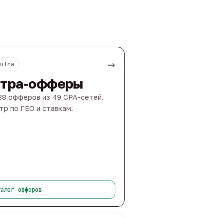
→
Nutra
тра-офферы
88 офферов из 49 CPA-сетей.
тр по ГЕО и ставкам.
талог офферов