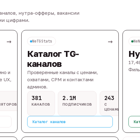
каналов, нутра-офферы, вакансии
ыми цифрами.
→
→
NeTGStats
Ne
Каталог TG-
Ну
каналов
17,4
Филь
ино и
Проверенные каналы с ценами,
e UX,
охватами, CPM и контактами
админов.
381
2.1M
243
ЛЯТОРОВ
КАНАЛОВ
ПОДПИСЧИКОВ
С
ЦЕНАМИ
Каталог каналов
Ка