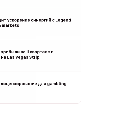
дит ускорение синергий с Legend
n markets
 прибыли во II квартале и
на Las Vegas Strip
 лицензирование для gambling-