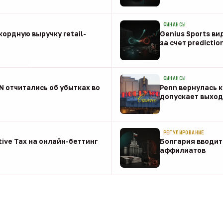
08 авг
ФИНАНСЫ
ордную выручку retail-
Genius Sports ви
за счет predictio
08 авг
ФИНАНСЫ
NN отчитались об убытках во
Penn вернулась к
допускает выход 
08 авг
РЕГУЛИРОВАНИЕ
tive Tax на онлайн-беттинг
Болгария вводит
аффилиатов
08 авг