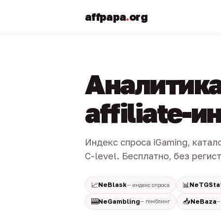
affpapa
.
org
Аналитика
affiliate-
Индекс спроса iGaming, катал
C-level. Бесплатно, без регис
📈
📊
NeBlask
NeTGSta
— индекс спроса
🎰
📥
NeGambling
NeBaza
— гемблинг
—