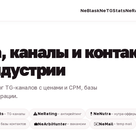
NeBlask
NeTGStats
NeRa
, каналы и конта
индустрии
ог TG-каналов с ценами и CPM, базы
трации.
⚠️
💊
ts
NeRating
NeNutra
— TG-каналы
— антирейтинг
— нутра-оффер
💼
✉️
NeArbiHunter
NeMail
 базы контактов
— вакансии
— temp mail