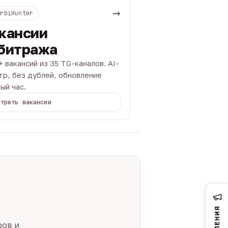
→
ArbiHunter
кансии
битража
+ вакансий из 35 TG-каналов. AI-
тр, без дублей, обновление
ый час.
отреть вакансии
ров и