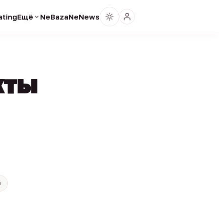
ting
Ещё
NeBaza
NeNews
кты
ы