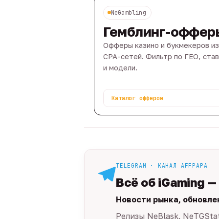
NeGambling
Гемблинг-оффер
Офферы казино и букмекеров из
CPA-сетей. Фильтр по ГЕО, ста
и модели.
Каталог офферов
TELEGRAM · КАНАЛ AFFPAPA
Всё об iGaming —
Новости рынка, обновле
Релизы NeBlask, NeTGSta