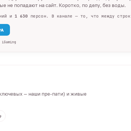
е не попадают на сайт. Коротко, по делу, без воды.
ний и
1 630
персон. В канале — то, что между строк
PA
 iGaming
ключевых — наши пре-пати) и живые
9