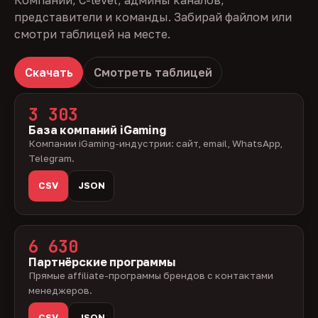
Компании, C-level, админы каналов,
представители и команды. Забирай файлом или
смотри таблицей на месте.
Скачать
Смотреть таблицей
3 303
База компаний iGaming
Компании iGaming-индустрии: сайт, email, WhatsApp,
Telegram.
CSV
JSON
6 630
Партнёрские программы
Прямые affiliate-программы брендов с контактами
менеджеров.
CSV
JSON