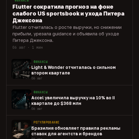
ФИНАНСЫ
Flutter сократила прогноз на фоне
слабого US sportsbook и ухода Питера
Джексона
Flutter отчиталась о росте выручки, но снижении
прибыли, урезала guidance и объявила об уходе
Питера Джексона.
06 авг · 1 мин
ФИНАНСЫ
Light & Wonder отчиталась о сильном
втором квартале
06 авг
ФИНАНСЫ
Accel увеличила выручку на 10% во II
квартале до $368 млн
06 авг
РЕГУЛИРОВАНИЕ
Бразилия обновляет правила рекламы
ставок для агентств и брендов
06 авг