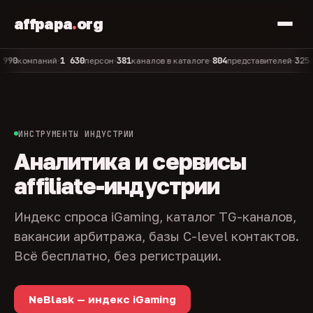
affpapa
.
org
1 630
381
804
325
омпаний
персон
каналов в каталоге
представителей
админо
•
•
•
•
ИНСТРУМЕНТЫ ИНДУСТРИИ
Аналитика и сервисы
affiliate-индустрии
Индекс спроса iGaming, каталог TG-каналов,
вакансии арбитража, базы C-level контактов.
Всё бесплатно, без регистрации.
NeBlask — индекс iGaming