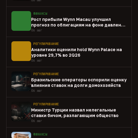
ФИНАНСЫ
Рост прибыли Wynn Macau улучшил
прогноз по облигациям на фоне давления
capex
06 авг
РЕГУЛИРОВАНИЕ
Аналитики оценили hold Wynn Palace на
уровне 29,7% во 2Q26
06 авг
РЕГУЛИРОВАНИЕ
Бразильские операторы оспорили оценку
влияния ставок на долги домохозяйств
06 авг
РЕГУЛИРОВАНИЕ
Министр Турции назвал нелегальные
ставки бичом, разлагающим общество
06 авг
ФИНАНСЫ