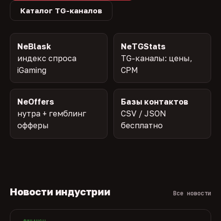
Каталог TG-каналов
NeBlask
NeTGStats
индекс спроса
TG-каналы: цены,
iGaming
CPM
NeOffers
Базы контактов
нутра + гемблинг
CSV / JSON
офферы
бесплатно
Новости индустрии
Все новости