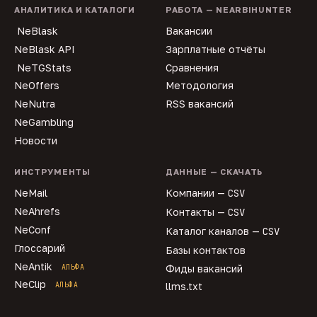
АНАЛИТИКА И КАТАЛОГИ
РАБОТА — NEARBIHUNTER
NeBlask
Вакансии
NeBlask API
Зарплатные отчёты
NeTGStats
Сравнения
NeOffers
Методология
NeNutra
RSS вакансий
NeGambling
Новости
ИНСТРУМЕНТЫ
ДАННЫЕ — СКАЧАТЬ
NeMail
Компании —
CSV
NeAhrefs
Контакты —
CSV
NeConf
Каталог каналов —
CSV
Глоссарий
Базы контактов
NeAntik
АЛЬФА
Фиды вакансий
NeClip
АЛЬФА
llms.txt