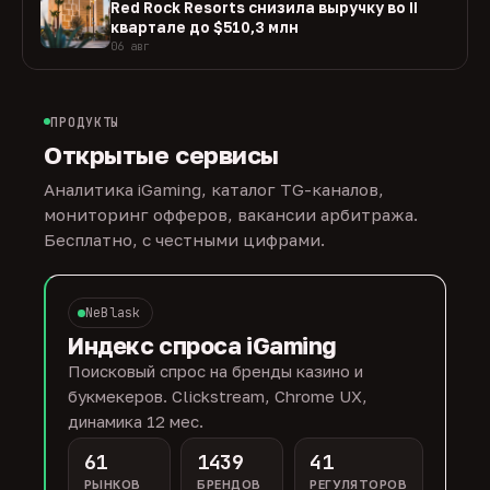
Red Rock Resorts снизила выручку во II
квартале до $510,3 млн
06 авг
ПРОДУКТЫ
Открытые сервисы
Аналитика iGaming, каталог TG-каналов,
мониторинг офферов, вакансии арбитража.
Бесплатно, с честными цифрами.
NeBlask
Индекс спроса iGaming
Поисковый спрос на бренды казино и
букмекеров. Clickstream, Chrome UX,
динамика 12 мес.
61
1439
41
РЫНКОВ
БРЕНДОВ
РЕГУЛЯТОРОВ