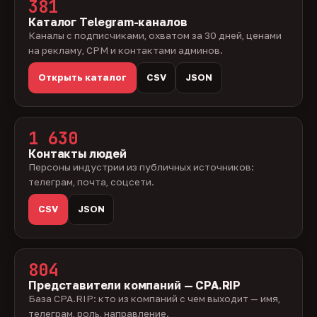
381
Каталог Telegram-каналов
Каналы с подписчиками, охватом за 30 дней, ценами
на рекламу, CPM и контактами админов.
Открыть каталог
CSV
JSON
1 630
Контакты людей
Персоны индустрии из публичных источников:
телеграм, почта, соцсети.
CSV
JSON
804
Представители компаний — CPA.RIP
База CPA.RIP: кто из компаний с чем выходит — имя,
телеграм, роль, направление.