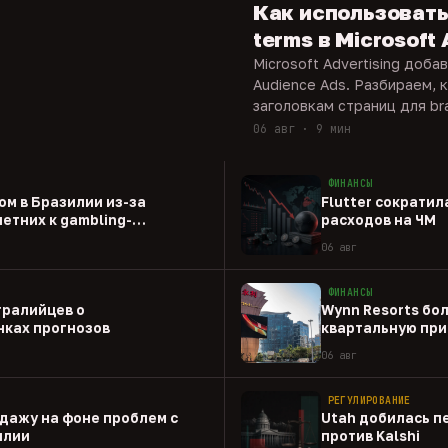
Как использовать
terms в Microsoft
Microsoft Advertising доба
Audience Ads. Разбираем, 
заголовкам страниц для bra
06 авг · 9 мин
ФИНАНСЫ
ом в Бразилии из-за
Flutter сократил
етних к gambling-
расходов на ЧМ
06 авг
ФИНАНСЫ
тралийцев о
Wynn Resorts бо
ках прогнозов
квартальную при
06 авг
РЕГУЛИРОВАНИЕ
одажу на фоне проблем с
Utah добилась п
илии
против Kalshi