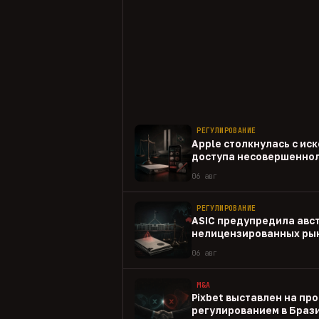
РЕГУЛИРОВАНИЕ
Apple столкнулась с иск
доступа несовершеннол
приложениям
06 авг
РЕГУЛИРОВАНИЕ
ASIC предупредила авс
нелицензированных рын
06 авг
M&A
Pixbet выставлен на пр
регулированием в Браз