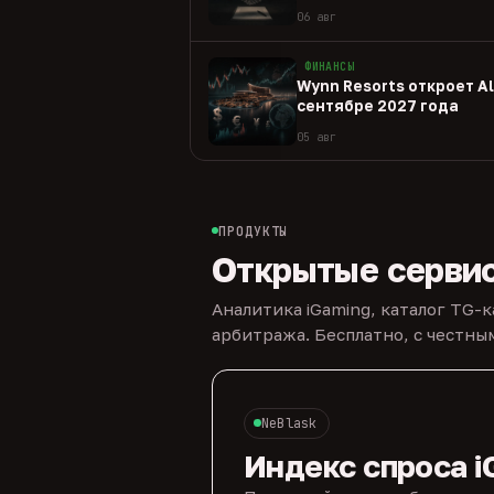
06 авг
ФИНАНСЫ
Wynn Resorts откроет Al 
сентябре 2027 года
05 авг
ПРОДУКТЫ
Открытые серви
Аналитика iGaming, каталог TG-
арбитража. Бесплатно, с честн
NeBlask
Индекс спроса i