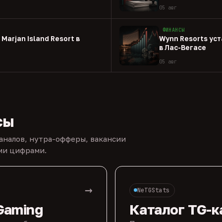
05 авг
ФИНАНСЫ
Marjan Island Resort в
Wynn Resorts ус
в Лас-Вегасе
05 авг
сы
каналов, нутра-офферы, вакансии
ыми цифрами.
→
NeTGStats
Gaming
Каталог TG-к