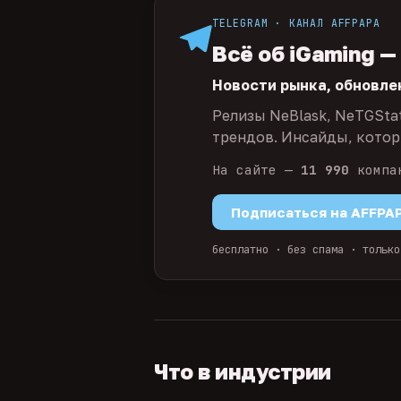
TELEGRAM · КАНАЛ AFFPAPA
Всё об iGaming —
Новости рынка, обновле
Релизы NeBlask, NeTGSta
трендов. Инсайды, которы
На сайте —
11 990
компа
Подписаться на AFFPA
бесплатно · без спама · только
Что в индустрии