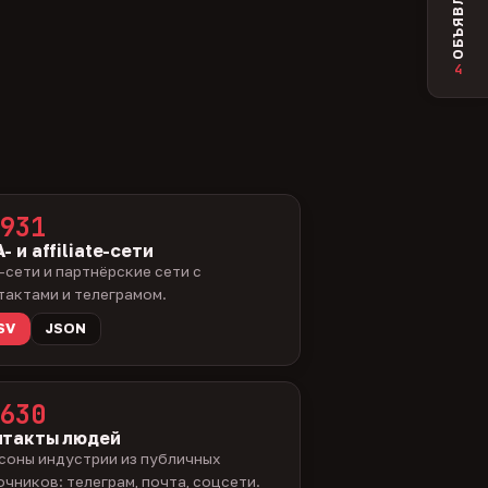
ОБЪЯВЛЕНИЯ
4
931
- и affiliate-сети
-сети и партнёрские сети с
тактами и телеграмом.
SV
JSON
630
нтакты людей
соны индустрии из публичных
очников: телеграм, почта, соцсети.