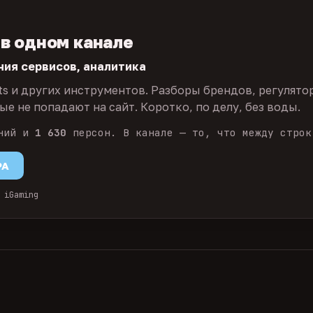
 в одном канале
ния сервисов, аналитика
ts и других инструментов. Разборы брендов, регулято
е не попадают на сайт. Коротко, по делу, без воды.
ний и
1 630
персон. В канале — то, что между строк
PA
 iGaming