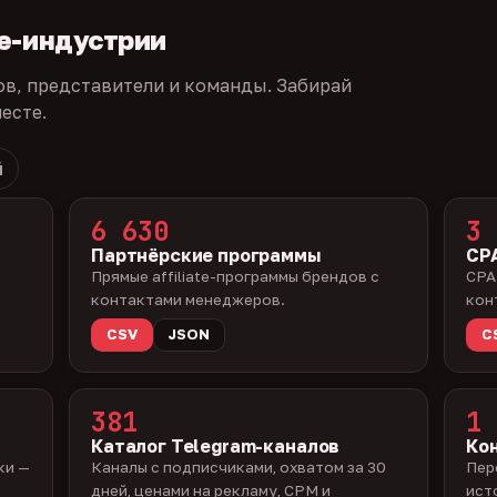
te-индустрии
ов, представители и команды. Забирай
есте.
й
6 630
3 
Партнёрские программы
CPA
Прямые affiliate-программы брендов с
CPA
контактами менеджеров.
кон
CSV
JSON
C
381
1 
Каталог Telegram-каналов
Ко
ки —
Каналы с подписчиками, охватом за 30
Пер
дней, ценами на рекламу, CPM и
ист