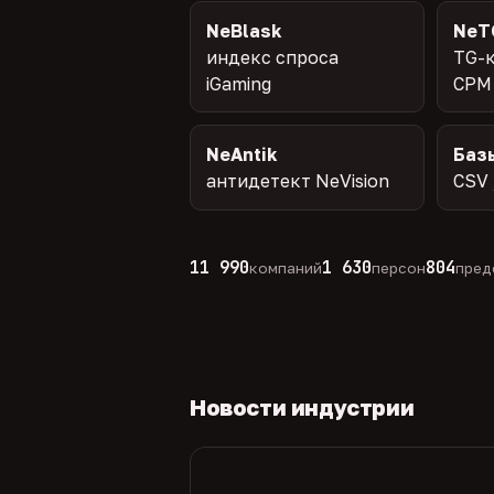
NeBlask
NeT
индекс спроса
TG-к
iGaming
CPM
NeAntik
Баз
антидетект NeVision
CSV 
11 990
1 630
804
компаний
персон
пред
Новости индустрии