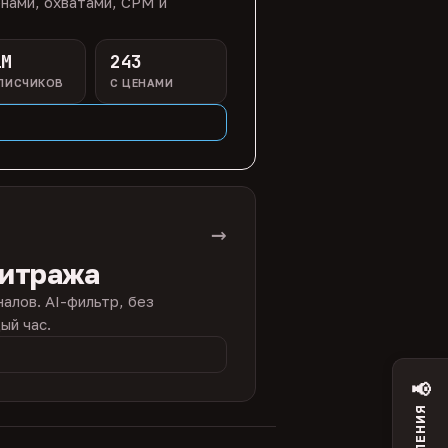
нами, охватами, CPM и
1M
243
ПИСЧИКОВ
С ЦЕНАМИ
→
битража
налов. AI-фильтр, без
ый час.
📢