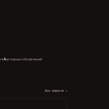
4
оге
активных объявлений
Все новости →