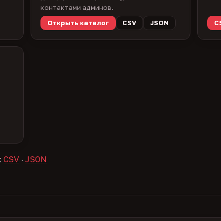
контактами админов.
Открыть каталог
CSV
JSON
C
:
CSV
·
JSON