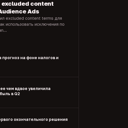
 excluded content
 Audience Ads
вил excluded content terms для
как использовать исключения по
n...
а прогноз на фоне налогов и
лее чем вдвое увеличила
быль в Q2
ервого окончательного решения