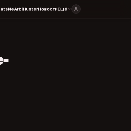
ats
NeArbiHunter
Новости
Ещё
e-