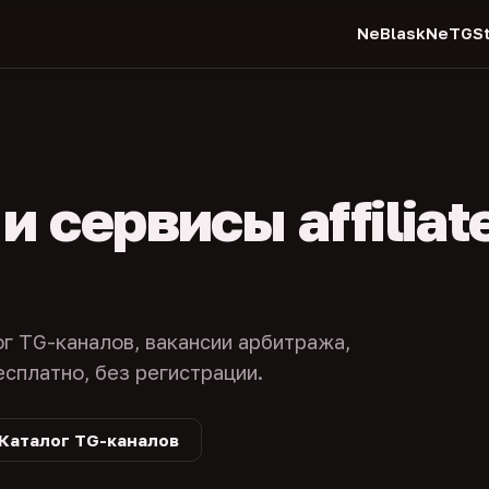
NeBlask
NeTGSt
 сервисы affiliat
ог TG-каналов, вакансии арбитража,
есплатно, без регистрации.
Каталог TG-каналов