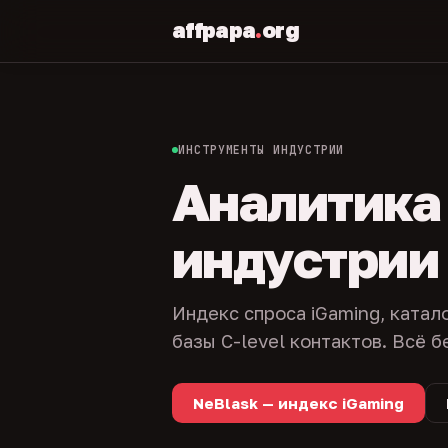
affpapa
.
org
ИНСТРУМЕНТЫ ИНДУСТРИИ
Аналитика и
индустрии
Индекс спроса iGaming, катал
базы C-level контактов. Всё б
NeBlask — индекс iGaming