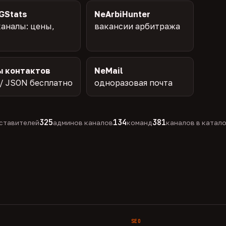
GStats
NeArbiHunter
аналы: цены,
вакансии арбитража
ы контактов
NeMail
/ JSON бесплатно
одноразовая почта
325
134
381
ставителей
админов каналов
команд
каналов в катал
SEO