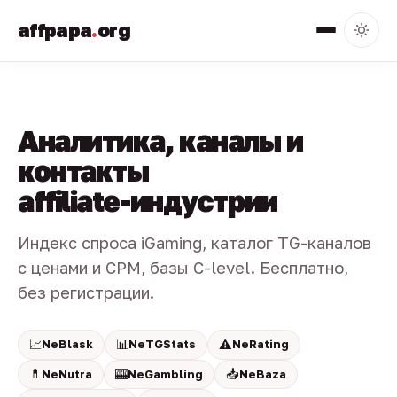
affpapa
.
org
Аналитика, каналы и
контакты
affiliate-индустрии
Индекс спроса iGaming, каталог TG-каналов
с ценами и CPM, базы C-level. Бесплатно,
без регистрации.
📈
📊
⚠️
NeBlask
NeTGStats
NeRating
💊
🎰
📥
NeNutra
NeGambling
NeBaza