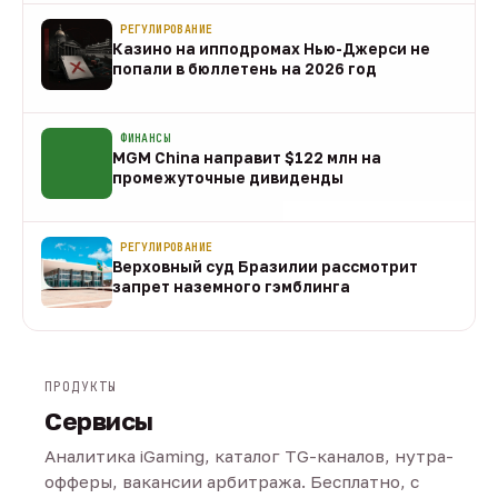
РЕГУЛИРОВАНИЕ
Казино на ипподромах Нью-Джерси не
попали в бюллетень на 2026 год
07 авг
ФИНАНСЫ
MGM China направит $122 млн на
промежуточные дивиденды
07 авг
РЕГУЛИРОВАНИЕ
Верховный суд Бразилии рассмотрит
запрет наземного гэмблинга
07 авг
ПРОДУКТЫ
Сервисы
Аналитика iGaming, каталог TG-каналов, нутра-
офферы, вакансии арбитража. Бесплатно, с