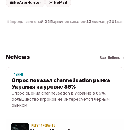
💼
✉️
NeArbiHunter
NeMail
н
·
804
представителей
·
325
админов каналов
·
134
команд
·
381
каналов
NeNews
Все NeNews →
РЫНКИ
Опрос показал channelisation рынка
Украины на уровне 86%
Опрос оценил channelisation в Украине в 86%,
большинство игроков не интересуется черным
рынком.
07 авг · 1 мин
РЕГУЛИРОВАНИЕ