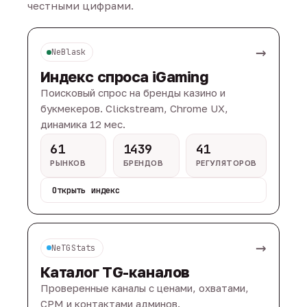
честными цифрами.
→
NeBlask
Индекс спроса iGaming
Поисковый спрос на бренды казино и
букмекеров. Clickstream, Chrome UX,
динамика 12 мес.
61
1439
41
РЫНКОВ
БРЕНДОВ
РЕГУЛЯТОРОВ
Открыть индекс
→
NeTGStats
Каталог TG-каналов
Проверенные каналы с ценами, охватами,
CPM и контактами админов.