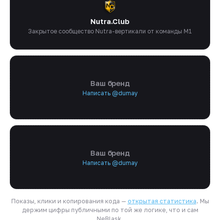
Nutra.Club
Закрытое сообщество Nutra-вертикали от команды M1
Ваш бренд
Написать @dumay
Ваш бренд
Написать @dumay
Показы, клики и копирования кода —
открытая статистика
. Мы
держим цифры публичными по той же логике, что и сам
NeBlask.