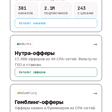
381
2.1M
243
КАНАЛОВ
ПОДПИСЧИКОВ
С ЦЕНАМИ
Каталог каналов
→
NeNutra
Нутра-офферы
17,488 офферов из 49 CPA-сетей. Фильтр по
ГЕО и ставкам.
Каталог офферов
→
NeGambling
Гемблинг-офферы
Офферы казино и букмекеров из CPA-сетей.