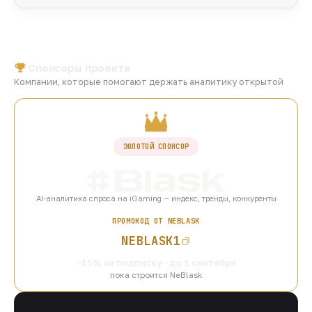
Спонсоры проекта
Компании, которые помогают держать аналитику открытой
ЗОЛОТОЙ СПОНСОР
AI-аналитика спроса на iGaming — индекс, тренды, конкуренты
ПРОМОКОД ОТ NEBLASK
NEBLASK1
−15% на подписку · до 1 сентября
пока строится NeBlask