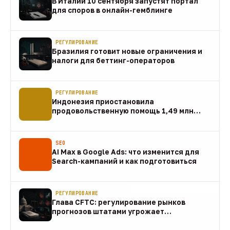
В Италии 10 сентября запустят портал
для споров в онлайн-гемблинге
07 авг
РЕГУЛИРОВАНИЕ
Бразилия готовит новые ограничения и
налоги для беттинг-операторов
07 авг
РЕГУЛИРОВАНИЕ
Индонезия приостановила
продовольственную помощь 1,49 млн
домохозяйств
07 авг
SEO
AI Max в Google Ads: что изменится для
Search-кампаний и как подготовиться
07 авг
РЕГУЛИРОВАНИЕ
Глава CFTC: регулирование рынков
прогнозов штатами угрожает
федеральному рынку
07 авг