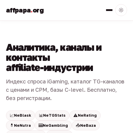
affpapa
.
org
Аналитика, каналы и
контакты
affiliate-индустрии
Индекс спроса iGaming, каталог TG-каналов
с ценами и CPM, базы C-level. Бесплатно,
без регистрации.
📈
📊
⚠️
NeBlask
NeTGStats
NeRating
💊
🎰
📥
NeNutra
NeGambling
NeBaza