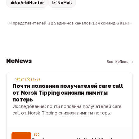
💼
✉️
NeArbiHunter
NeMail
н
·
804
представителей
·
325
админов каналов
·
134
команд
·
381
каналов
NeNews
Все NeNews →
РЕГУЛИРОВАНИЕ
Почти половина получателей care call
от Norsk Tipping снизили лимиты
потерь
Исследование: почти половина получателей care
call от Norsk Tipping снизили лимиты потерь.
08 авг · 1 мин
SEO