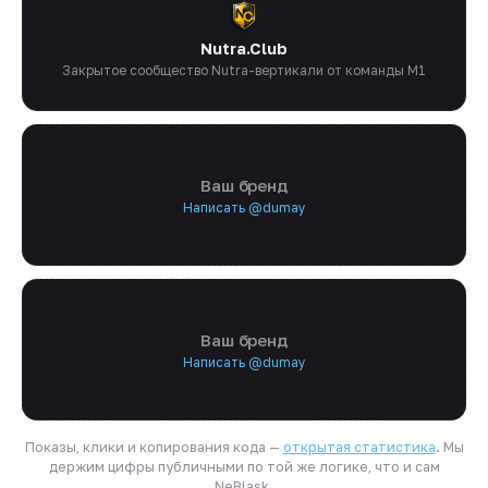
Nutra.Club
Закрытое сообщество Nutra-вертикали от команды M1
Ваш бренд
Написать @dumay
Ваш бренд
Написать @dumay
Показы, клики и копирования кода —
открытая статистика
. Мы
держим цифры публичными по той же логике, что и сам
NeBlask.