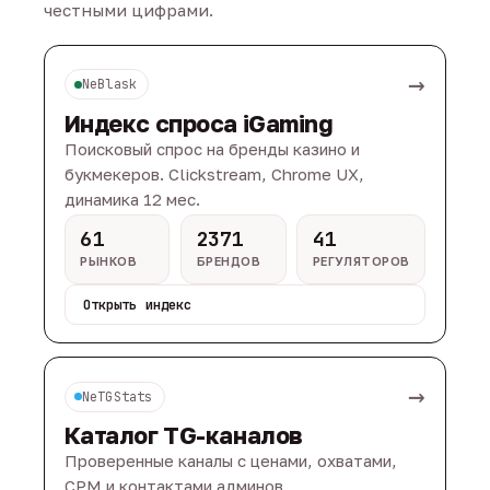
честными цифрами.
→
NeBlask
Индекс спроса iGaming
Поисковый спрос на бренды казино и
букмекеров. Clickstream, Chrome UX,
динамика 12 мес.
61
2371
41
РЫНКОВ
БРЕНДОВ
РЕГУЛЯТОРОВ
Открыть индекс
→
NeTGStats
Каталог TG-каналов
Проверенные каналы с ценами, охватами,
CPM и контактами админов.