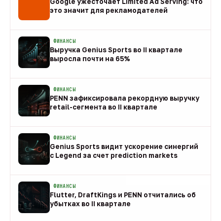
Google ужесточает Limited Ad Serving: что
это значит для рекламодателей
08 авг
ФИНАНСЫ
Выручка Genius Sports во II квартале
выросла почти на 65%
08 авг
ФИНАНСЫ
PENN зафиксировала рекордную выручку
retail-сегмента во II квартале
08 авг
ФИНАНСЫ
Genius Sports видит ускорение синергий
с Legend за счет prediction markets
08 авг
ФИНАНСЫ
Flutter, DraftKings и PENN отчитались об
убытках во II квартале
08 авг