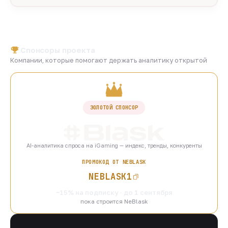
Спонсоры проекта
Компании, которые помогают держать аналитику открытой
ЗОЛОТОЙ СПОНСОР
AI-аналитика спроса на iGaming — индекс, тренды, конкуренты
ПРОМОКОД ОТ NEBLASK
NEBLASK1
−15% на подписку · до 1 сентября
пока строится NeBlask