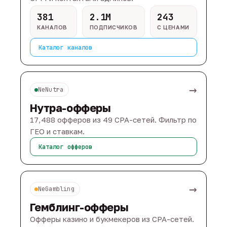
381
2.1M
243
КАНАЛОВ
ПОДПИСЧИКОВ
С ЦЕНАМИ
Каталог каналов
→
NeNutra
Нутра-офферы
17,488 офферов из 49 CPA-сетей. Фильтр по
ГЕО и ставкам.
Каталог офферов
→
NeGambling
Гемблинг-офферы
Офферы казино и букмекеров из CPA-сетей.