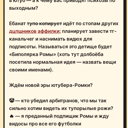
в ютуб — а к чему вас приводят психозы по
выходным?
Ебанат
тупо копирует
идёт по стопам других
дцпшников
аффилки:
планирует завести тг-
канальчег и наснимать видюх для
подписоты. Называться это детище будет
«Биполярка Ромы» (хоть тут долбоёба
посетила нормальная идея — назвать вещи
своими именами).
Ждём новой эры ютубера-Ромки?
🤡 — кто убедил арбитранов, что мы так
сильно хотим видеть их тупорылые рожи?
🔥 — я преданный подпищик Ромы и жду
видосы про все его футболки