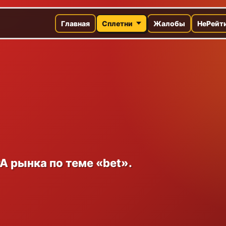
Главная
Сплетни
Жалобы
НеРейт
A рынка по теме «bet».