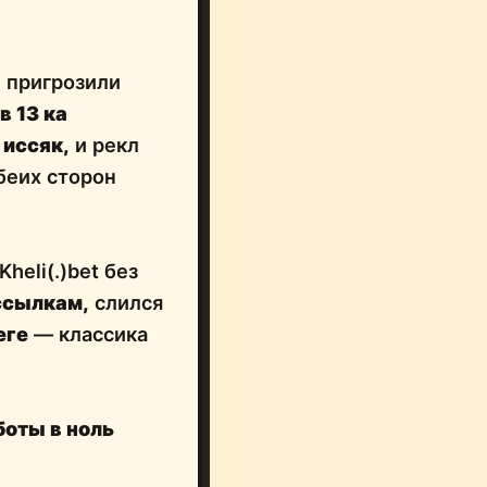
u пригрозили
в 13 ка
 иссяк,
и рекл
беих сторон
 Kheli(.)bet без
ссылкам,
слился
еге
— классика
боты в ноль