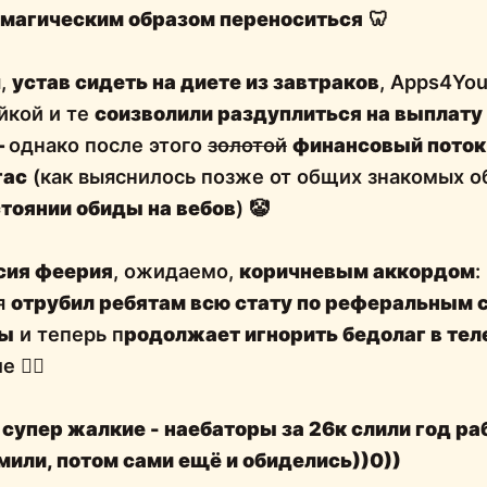
 магическим образом переноситься
🦷
я,
устав сидеть на диете из завтраков
, Apps4Yo
йкой и те
соизволили раздуплиться на выплату 
—
однако после этого
золотой
финансовый поток
гас
(как выяснилось позже от общих знакомых о
стоянии обиды на вебов
) 🤡
сия феерия
, ожидаемо,
коричневым аккордом
:
я
отрубил ребятам всю стату по реферальным 
ты
и теперь п
родолжает игнорить бедолаг в тел
🤷‍♂️
супер жалкие - наебаторы за 26к слили год ра
мили, потом сами ещё и обиделись))0))