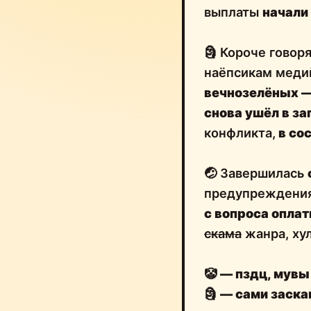
выплаты
начали
🗿 Короче говор
наёпсикам меди
вечнозелёных 
снова ушёл в за
конфликта,
в со
🤕 Завершилась
предупреждени
с вопроса опла
скама
жанра, хуле 
🤡
— пздц, мувы 
🗿
— сами заска