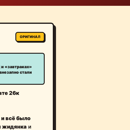
ОРИГИНАЛ
k и «завтраках»
внезапно стали
ате 26к
и всё было
я жидянка
и