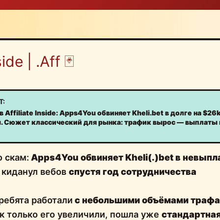
ide | .Aff 🃏
Т:
 Affiliate Inside: Apps4You обвиняет Kheli.bet в долге на $26
ы. Сюжет классический для рынка: трафик вырос — выплаты 
о скам:
Apps4You обвиняет Kheli(.)bet в невыпл
л киданул вебов
спустя год сотрудничества
 ребята работали
с небольшими объёмами трафа 
как только его увеличили, пошла уже
стандартна