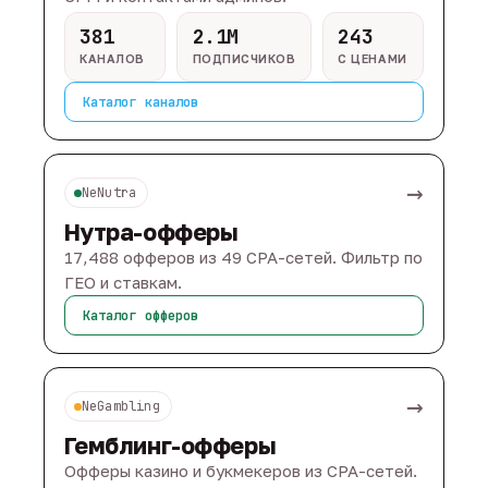
381
2.1M
243
КАНАЛОВ
ПОДПИСЧИКОВ
С ЦЕНАМИ
Каталог каналов
→
NeNutra
Нутра-офферы
17,488 офферов из 49 CPA-сетей. Фильтр по
ГЕО и ставкам.
Каталог офферов
→
NeGambling
Гемблинг-офферы
Офферы казино и букмекеров из CPA-сетей.