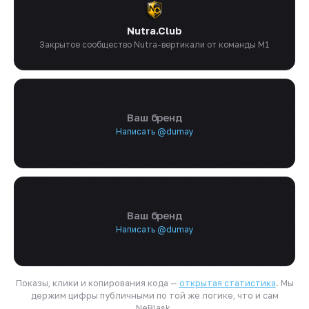
Nutra.Club
Закрытое сообщество Nutra-вертикали от команды M1
Ваш бренд
Написать @dumay
Ваш бренд
Написать @dumay
Показы, клики и копирования кода —
открытая статистика
. Мы
держим цифры публичными по той же логике, что и сам
NeBlask.