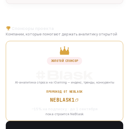
Спонсоры проекта
Компании, которые помогают держать аналитику открытой
ЗОЛОТОЙ СПОНСОР
AI-аналитика спроса на iGaming — индекс, тренды, конкуренты
ПРОМОКОД ОТ NEBLASK
NEBLASK1
−15% на подписку · до 1 сентября
пока строится NeBlask