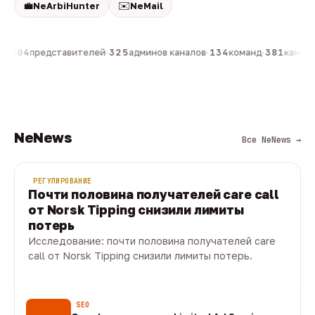
💼
✉️
NeArbiHunter
NeMail
н
·
804
представителей
·
325
админов каналов
·
134
команд
·
381
каналов
NeNews
Все NeNews →
РЕГУЛИРОВАНИЕ
Почти половина получателей care call
от Norsk Tipping снизили лимиты
потерь
Исследование: почти половина получателей care
call от Norsk Tipping снизили лимиты потерь.
08 авг · 1 мин
SEO