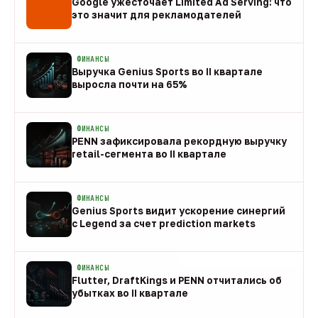
Google ужесточает Limited Ad Serving: что
это значит для рекламодателей
08 авг
ФИНАНСЫ
Выручка Genius Sports во II квартале
выросла почти на 65%
08 авг
ФИНАНСЫ
PENN зафиксировала рекордную выручку
retail-сегмента во II квартале
08 авг
ФИНАНСЫ
Genius Sports видит ускорение синергий
с Legend за счет prediction markets
08 авг
ФИНАНСЫ
Flutter, DraftKings и PENN отчитались об
убытках во II квартале
08 авг