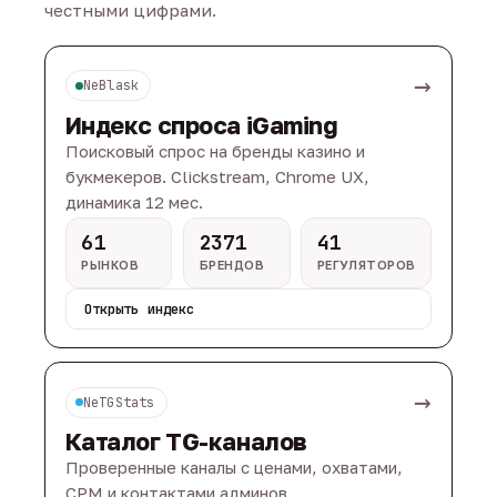
честными цифрами.
→
NeBlask
Индекс спроса iGaming
Поисковый спрос на бренды казино и
букмекеров. Clickstream, Chrome UX,
динамика 12 мес.
61
2371
41
РЫНКОВ
БРЕНДОВ
РЕГУЛЯТОРОВ
Открыть индекс
→
NeTGStats
Каталог TG-каналов
Проверенные каналы с ценами, охватами,
CPM и контактами админов.