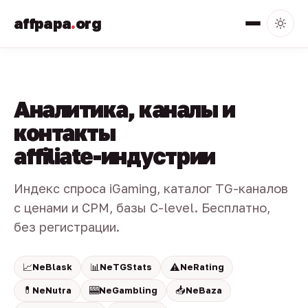
affpapa
.
org
Аналитика, каналы и
контакты
affiliate-индустрии
Индекс спроса iGaming, каталог TG-каналов
с ценами и CPM, базы C-level. Бесплатно,
без регистрации.
📈
📊
⚠️
NeBlask
NeTGStats
NeRating
💊
🎰
📥
NeNutra
NeGambling
NeBaza