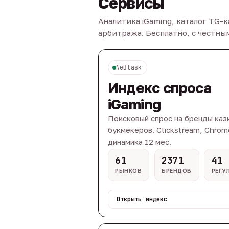
Сервисы
Аналитика iGaming, каталог TG-
арбитража. Бесплатно, с честн
NeBlask
Индекс спроса
iGaming
Поисковый спрос на бренды каз
букмекеров. Clickstream, Chrom
динамика 12 мес.
61
2371
41
РЫНКОВ
БРЕНДОВ
РЕГУ
Открыть индекс