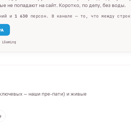
е не попадают на сайт. Коротко, по делу, без воды.
ний и
1 630
персон. В канале — то, что между строк
PA
 iGaming
ключевых — наши пре-пати) и живые
9