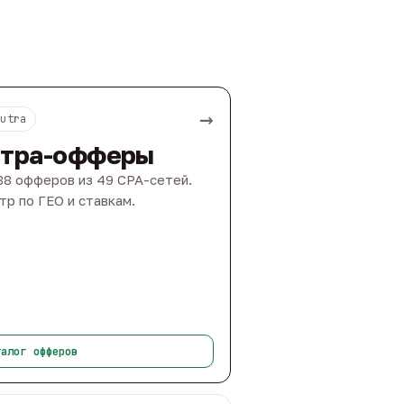
→
Nutra
тра-офферы
88 офферов из 49 CPA-сетей.
тр по ГЕО и ставкам.
талог офферов