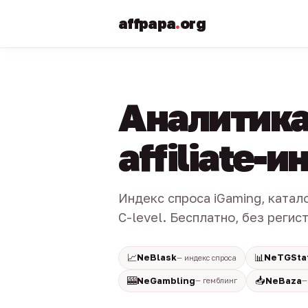
affpapa
.
org
Аналитика
affiliate-
Индекс спроса iGaming, катал
C-level. Бесплатно, без регис
📈
📊
NeBlask
NeTGSta
— индекс спроса
🎰
📥
NeGambling
NeBaza
— гемблинг
—