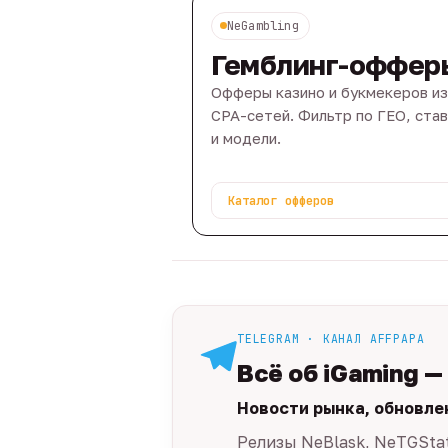
NeGambling
Гемблинг-оффер
Офферы казино и букмекеров из
CPA-сетей. Фильтр по ГЕО, ста
и модели.
Каталог офферов
TELEGRAM · КАНАЛ AFFPAPA
Всё об iGaming —
Новости рынка, обновле
Релизы NeBlask, NeTGSta