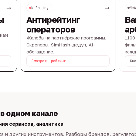
→
→
NeRating
Ne
ы
Антирейтинг
Ва
операторов
ар
вкам
Жалобы на партнёрские программы.
1100
Скреперы, SimHash-дедуп, AI-
филь
обогащение.
кажд
Смотреть рейтинг
См
 в одном канале
ния сервисов, аналитика
ts и других инструментов. Разборы брендов, регулято