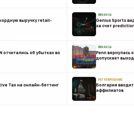
08 авг
ФИНАНСЫ
ордную выручку retail-
Genius Sports ви
за счет predictio
08 авг
ФИНАНСЫ
NN отчитались об убытках во
Penn вернулась к
допускает выход 
08 авг
РЕГУЛИРОВАНИЕ
tive Tax на онлайн-беттинг
Болгария вводит
аффилиатов
08 авг