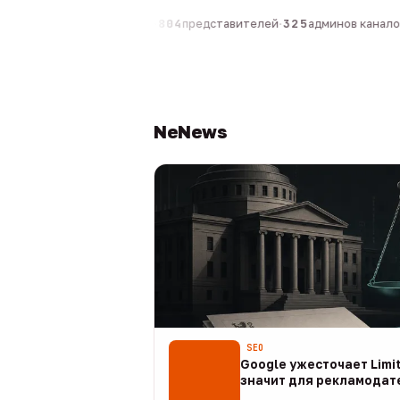
0
компаний
·
1 630
персон
·
804
представителей
·
325
админов каналов
·
NeNews
SEO
Google ужесточает Limit
значит для рекламодат