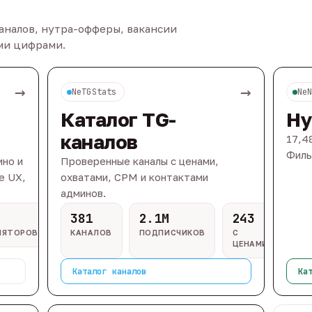
каналов, нутра-офферы, вакансии
ыми цифрами.
→
→
NeTGStats
Ne
Каталог TG-
Ну
каналов
17,4
Филь
ино и
Проверенные каналы с ценами,
e UX,
охватами, CPM и контактами
админов.
381
2.1M
243
ЛЯТОРОВ
КАНАЛОВ
ПОДПИСЧИКОВ
С
ЦЕНАМИ
Каталог каналов
Ка