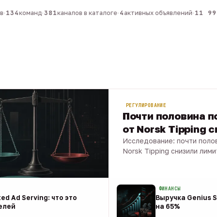
134
команд
·
381
каналов в каталоге
·
4
активных объявлений
·
11 990
РЕГУЛИРОВАНИЕ
Почти половина по
от Norsk Tipping 
Исследование: почти полов
Norsk Tipping снизили лими
08 авг · 1 мин
ФИНАНСЫ
ed Ad Serving: что это
Выручка Genius S
елей
на 65%