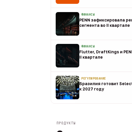
08 авг
ФИНАНСЫ
PENN зафиксировала рек
сегмента во II квартале
08 авг
ФИНАНСЫ
Flutter, DraftKings и PE
II квартале
08 авг
РЕГУЛИРОВАНИЕ
Бразилия готовит Selec
к 2027 году
08 авг
ПРОДУКТЫ