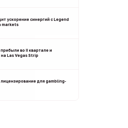
дит ускорение синергий с Legend
n markets
 прибыли во II квартале и
на Las Vegas Strip
 лицензирование для gambling-