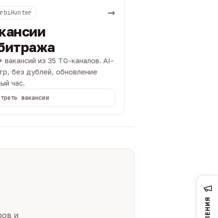
→
ArbiHunter
кансии
битража
+ вакансий из 35 TG-каналов. AI-
тр, без дублей, обновление
ый час.
отреть вакансии
ров и