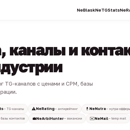
NeBlask
NeTGStats
NeRa
, каналы и конта
индустрии
ог TG-каналов с ценами и CPM, базы
трации.
⚠️
💊
ts
NeRating
NeNutra
— TG-каналы
— антирейтинг
— нутра-оффер
💼
✉️
NeArbiHunter
NeMail
 базы контактов
— вакансии
— temp mail