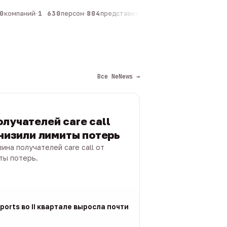
компаний
·
1 630
персон
·
804
представителей
·
325
админов каналов
·
Все NeNews →
лучателей care call
снизили лимиты потерь
ина получателей care call от
ты потерь.
ports во II квартале выросла почти