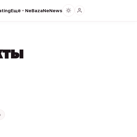
ting
Ещё
NeBaza
NeNews
кты
ы