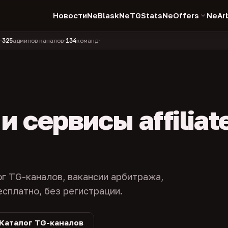
Новости
NeBlask
NeTGStats
NeOffers
NeAr
134
11 990
1 630
381
инов каналов
команд
компаний
персон
каналов в 
•
•
•
•
 сервисы affiliat
ог TG-каналов, вакансии арбитража,
есплатно, без регистрации.
Каталог TG-каналов