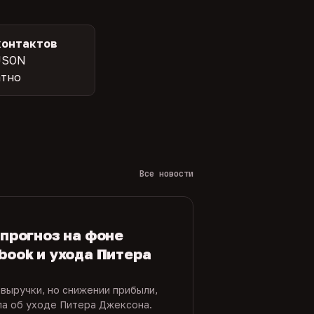
контактов
JSON
атно
Все новости
 прогноз на фоне
book и ухода Питера
 выручки, но снижении прибыли,
ла об уходе Питера Джексона.