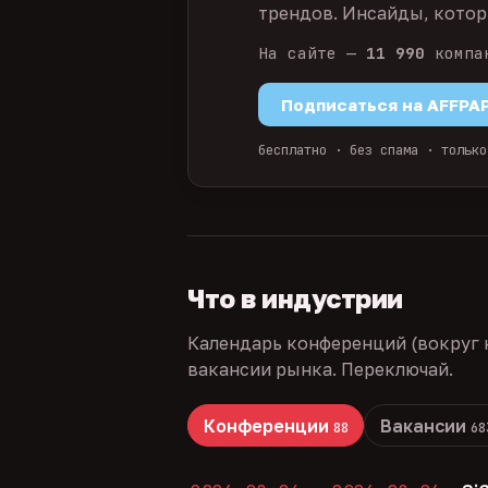
трендов. Инсайды, которы
На сайте —
11 990
компа
Подписаться на AFFPA
бесплатно · без спама · только
Что в индустрии
Календарь конференций (вокруг 
вакансии рынка. Переключай.
Конференции
Вакансии
88
68