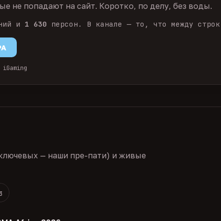
е не попадают на сайт. Коротко, по делу, без воды.
ний и
1 630
персон. В канале — то, что между строк
PA
 iGaming
ключевых — наши пре-пати) и живые
3