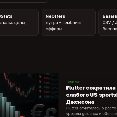
Stats
NeOffers
Базы 
аналы: цены,
нутра + гемблинг
CSV / 
офферы
беспл
ФИНАНСЫ
Flutter сократила
слабого US sports
Джексона
Flutter отчиталась о росте
урезала guidance и объяви