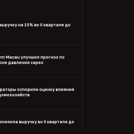
выручку на 10% во II квартале до
nn Macau улучшил прогноз по
оне давления capex
раторы оспорили оценку влияния
 домохозяйств
снизила выручку во II квартале до