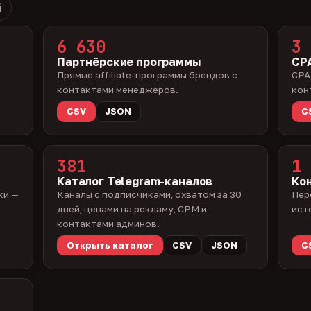
й
6 630
3 
Партнёрские программы
CPA
Прямые affiliate-программы брендов с
CPA
контактами менеджеров.
кон
CSV
JSON
C
381
1 
Каталог Telegram-каналов
Ко
ки —
Каналы с подписчиками, охватом за 30
Пер
дней, ценами на рекламу, CPM и
ист
контактами админов.
Открыть каталог
CSV
JSON
C