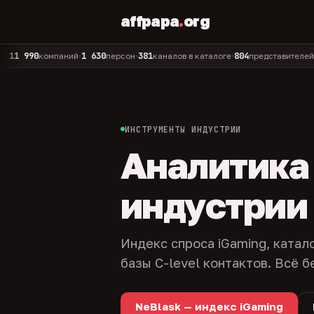
affpapa
.
org
90
1 630
381
804
325
компаний
персон
каналов в каталоге
представителей
адм
•
•
•
•
ИНСТРУМЕНТЫ ИНДУСТРИИ
Аналитика и
индустрии
Индекс спроса iGaming, катал
базы C-level контактов. Всё б
NeBlask — индекс iGaming