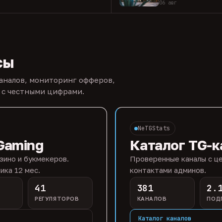
06 авг
сы
каналов, мониторинг офферов,
 с честными цифрами.
NeTGStats
Gaming
Каталог TG-к
зино и букмекеров.
Проверенные каналы с це
ика 12 мес.
контактами админов.
41
381
2.
РЕГУЛЯТОРОВ
КАНАЛОВ
ПОД
Каталог каналов