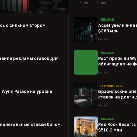
06 авг · 1 мин
ФИНАНСЫ
ась о сильном втором
Accel увеличила 
$368 млн
06 авг
ФИНАНСЫ
авила рекламы ставок для
Рост прибыли Wy
облигациям на ф
06 авг
РЕГУЛИРОВАНИЕ
 Wynn Palace на уровне
Бразильские опе
ставок на долги
06 авг
ФИНАНСЫ
нелегальные ставки бичом,
Red Rock Resorts 
$510,3 млн