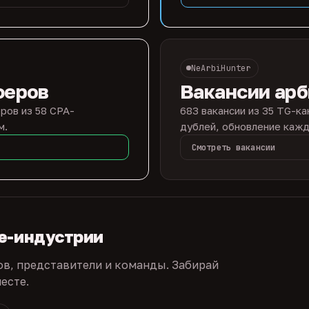
NeArbiHunter
феров
Вакансии ар
ров из 58 CPA-
683 вакансии из 35 TG-ка
м.
дублей, обновление кажд
Смотреть вакансии
te-индустрии
ов, представители и команды. Забирай
есте.