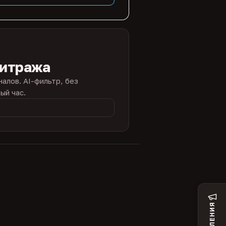
битража
налов. AI-фильтр, без
ый час.