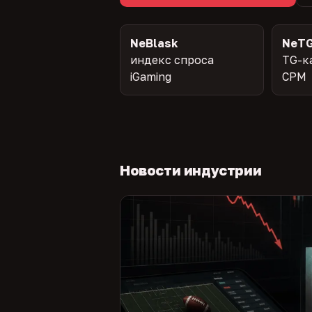
NeBlask
NeTG
индекс спроса
TG-к
iGaming
CPM
Новости индустрии