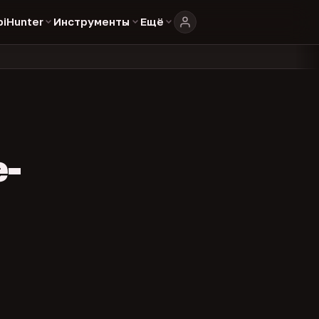
biHunter
Инструменты
Ещё
804
325
134
каталоге
представителей
админов каналов
команд
•
•
•
•
e-