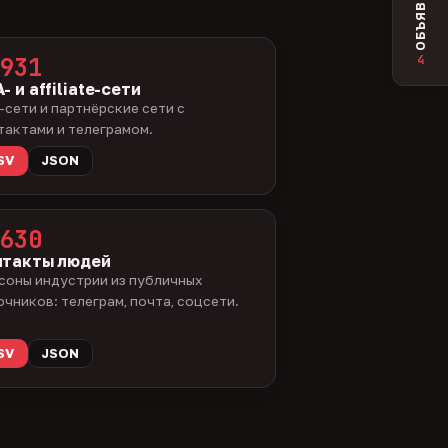
ОБЪЯВЛЕНИЯ
4
931
- и affiliate-сети
-сети и партнёрские сети с
тактами и телеграмом.
SV
JSON
630
нтакты людей
соны индустрии из публичных
очников: телеграм, почта, соцсети.
SV
JSON