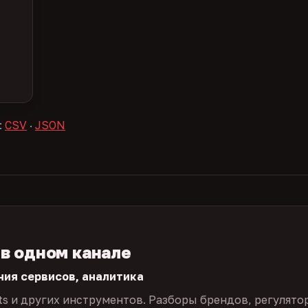
:
CSV
·
JSON
 в одном канале
ния сервисов, аналитика
ts и других инструментов. Разборы брендов, регулято