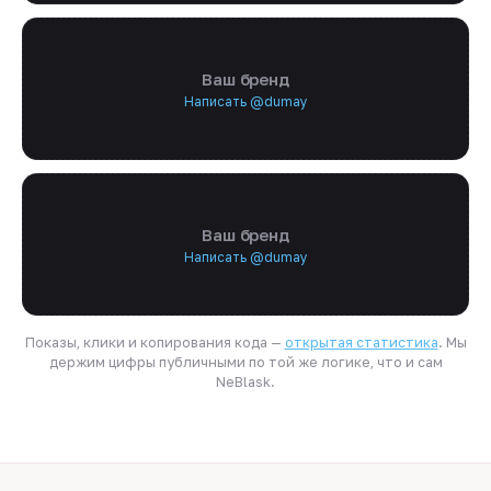
Ваш бренд
Написать @dumay
Ваш бренд
Написать @dumay
Показы, клики и копирования кода —
открытая статистика
. Мы
держим цифры публичными по той же логике, что и сам
NeBlask.