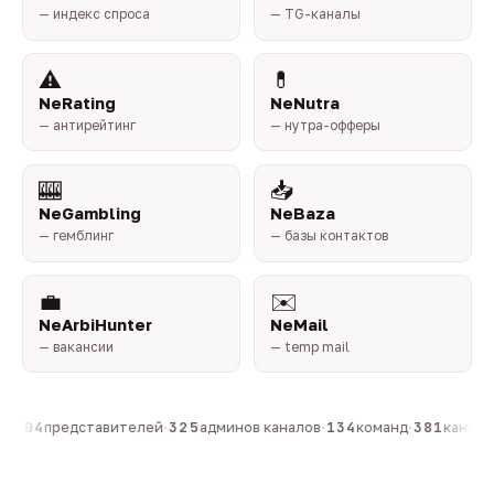
— индекс спроса
— TG-каналы
⚠️
💊
NeRating
NeNutra
— антирейтинг
— нутра-офферы
🎰
📥
NeGambling
NeBaza
— гемблинг
— базы контактов
💼
✉️
NeArbiHunter
NeMail
— вакансии
— temp mail
·
804
представителей
·
325
админов каналов
·
134
команд
·
381
каналов