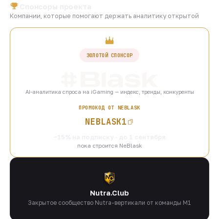
Спонсоры проекта
Компании, которые помогают держать аналитику открытой
ЗОЛОТОЙ СПОНСОР
AI-аналитика спроса на iGaming — индекс, тренды, конкуренты
ПРОМОКОД ОТ NEBLASK
NEBLASK1
−15% на подписку · до 1 сентября
пока строится NeBlask
Nutra.Club
Закрытое сообщество Nutra-вертикали от команды M1