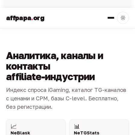
affpapa
.
org
Аналитика, каналы и
контакты
affiliate-индустрии
Индекс спроса iGaming, каталог TG-каналов
с ценами и CPM, базы C-level. Бесплатно,
без регистрации.
📈
📊
NeBlask
NeTGStats