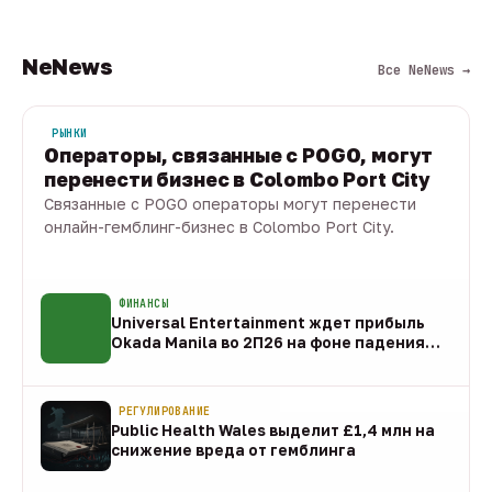
NeNews
Все NeNews →
РЫНКИ
Операторы, связанные с POGO, могут
перенести бизнес в Colombo Port City
Связанные с POGO операторы могут перенести
онлайн-гемблинг-бизнес в Colombo Port City.
09 авг · 1 мин
ФИНАНСЫ
Universal Entertainment ждет прибыль
Okada Manila во 2П26 на фоне падения
EBITDA
09 авг
РЕГУЛИРОВАНИЕ
Public Health Wales выделит £1,4 млн на
снижение вреда от гемблинга
09 авг