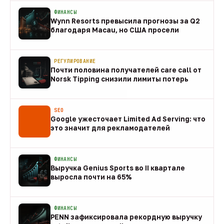
ФИНАНСЫ
Wynn Resorts превысила прогнозы за Q2
благодаря Macau, но США просели
09 авг
РЕГУЛИРОВАНИЕ
Почти половина получателей care call от
Norsk Tipping снизили лимиты потерь
08 авг
SEO
Google ужесточает Limited Ad Serving: что
это значит для рекламодателей
08 авг
ФИНАНСЫ
Выручка Genius Sports во II квартале
выросла почти на 65%
08 авг
ФИНАНСЫ
PENN зафиксировала рекордную выручку