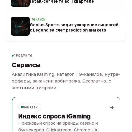
retail-сегмента во II квартале
08 авг
ФИНАНСЫ
Genius Sports видит ускорение синергий
с Legend за счет prediction markets
08 авг
ПРОДУКТЫ
Сервисы
Аналитика iGaming, каталог TG-каналов, нутра-
офферы, вакансии арбитража. Бесплатно, с
честными цифрами.
→
NeBlask
Индекс спроса iGaming
Поисковый спрос на бренды казино и
букмекеров. Clickstream, Chrome UX,