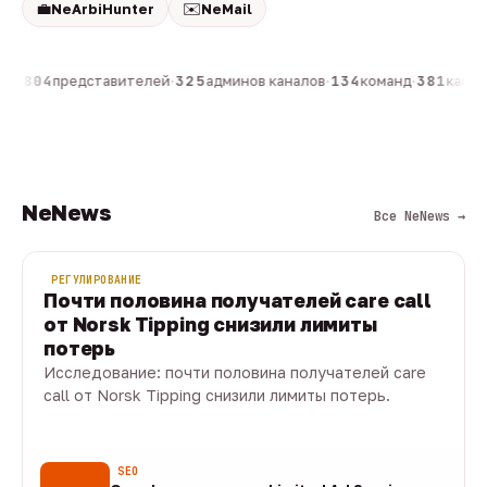
💼
✉️
NeArbiHunter
NeMail
он
·
804
представителей
·
325
админов каналов
·
134
команд
·
381
канало
NeNews
Все NeNews →
РЕГУЛИРОВАНИЕ
Почти половина получателей care call
от Norsk Tipping снизили лимиты
потерь
Исследование: почти половина получателей care
call от Norsk Tipping снизили лимиты потерь.
08 авг · 1 мин
SEO