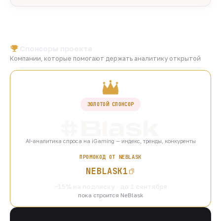
Спонсоры проекта
Компании, которые помогают держать аналитику открытой
ЗОЛОТОЙ СПОНСОР
AI-аналитика спроса на iGaming — индекс, тренды, конкуренты
ПРОМОКОД ОТ NEBLASK
NEBLASK1
−15% на подписку · до 1 сентября
пока строится NeBlask