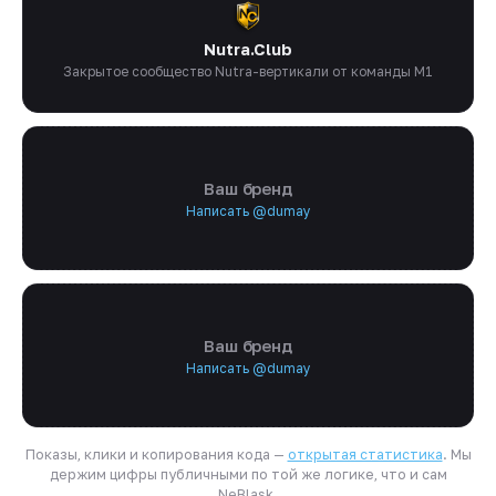
Nutra.Club
Закрытое сообщество Nutra-вертикали от команды M1
Ваш бренд
Написать @dumay
Ваш бренд
Написать @dumay
Показы, клики и копирования кода —
открытая статистика
. Мы
держим цифры публичными по той же логике, что и сам
NeBlask.