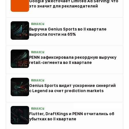
Google ужесточает Limited Ad Serving: что
это значит для рекламодателей
08 авг
ФИНАНСЫ
Выручка Genius Sports во II квартале
выросла почти на 65%
08 авг
ФИНАНСЫ
PENN зафиксировала рекордную выручку
retail-сегмента во II квартале
08 авг
ФИНАНСЫ
Genius Sports видит ускорение синергий
с Legend за счет prediction markets
08 авг
ФИНАНСЫ
Flutter, DraftKings и PENN отчитались об
убытках во II квартале
08 авг