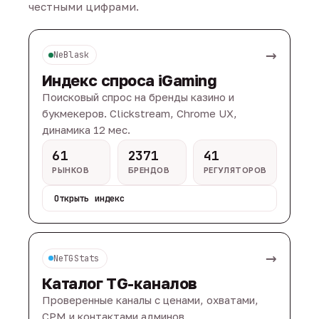
честными цифрами.
→
NeBlask
Индекс спроса iGaming
Поисковый спрос на бренды казино и
букмекеров. Clickstream, Chrome UX,
динамика 12 мес.
61
2371
41
РЫНКОВ
БРЕНДОВ
РЕГУЛЯТОРОВ
Открыть индекс
→
NeTGStats
Каталог TG-каналов
Проверенные каналы с ценами, охватами,
CPM и контактами админов.