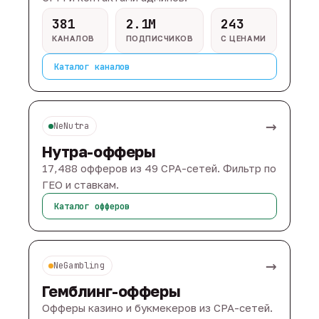
381
2.1M
243
КАНАЛОВ
ПОДПИСЧИКОВ
С ЦЕНАМИ
Каталог каналов
→
NeNutra
Нутра-офферы
17,488 офферов из 49 CPA-сетей. Фильтр по
ГЕО и ставкам.
Каталог офферов
→
NeGambling
Гемблинг-офферы
Офферы казино и букмекеров из CPA-сетей.