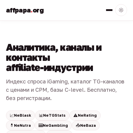
affpapa
.
org
Аналитика, каналы и
контакты
affiliate-индустрии
Индекс спроса iGaming, каталог TG-каналов
с ценами и CPM, базы C-level. Бесплатно,
без регистрации.
📈
📊
⚠️
NeBlask
NeTGStats
NeRating
💊
🎰
📥
NeNutra
NeGambling
NeBaza