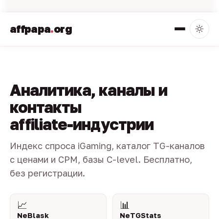
affpapa
.
org
Аналитика, каналы и
контакты
affiliate-индустрии
Индекс спроса iGaming, каталог TG-каналов
с ценами и CPM, базы C-level. Бесплатно,
без регистрации.
📈
📊
NeBlask
NeTGStats