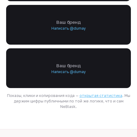
Ваш бренд
Написать @dumay
Ваш бренд
Написать @dumay
Показы, клики и копирования кода —
открытая статистика
. Мы
держим цифры публичными по той же логике, что и сам
NeBlask.