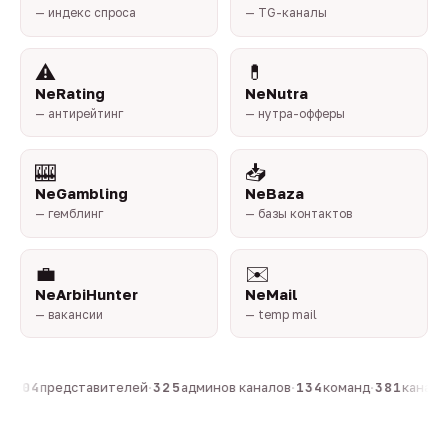
— индекс спроса
— TG-каналы
⚠️
💊
NeRating
NeNutra
— антирейтинг
— нутра-офферы
🎰
📥
NeGambling
NeBaza
— гемблинг
— базы контактов
💼
✉️
NeArbiHunter
NeMail
— вакансии
— temp mail
·
804
представителей
·
325
админов каналов
·
134
команд
·
381
каналов