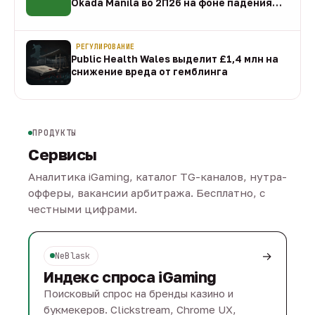
Okada Manila во 2П26 на фоне падения
EBITDA
09 авг
РЕГУЛИРОВАНИЕ
Public Health Wales выделит £1,4 млн на
снижение вреда от гемблинга
09 авг
ПРОДУКТЫ
Сервисы
Аналитика iGaming, каталог TG-каналов, нутра-
офферы, вакансии арбитража. Бесплатно, с
честными цифрами.
→
NeBlask
Индекс спроса iGaming
Поисковый спрос на бренды казино и
букмекеров. Clickstream, Chrome UX,