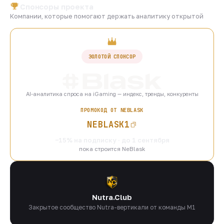
Спонсоры проекта
Компании, которые помогают держать аналитику открытой
ЗОЛОТОЙ СПОНСОР
AI-аналитика спроса на iGaming — индекс, тренды, конкуренты
ПРОМОКОД ОТ NEBLASK
NEBLASK1
−15% на подписку · до 1 сентября
пока строится NeBlask
Nutra.Club
Закрытое сообщество Nutra-вертикали от команды M1