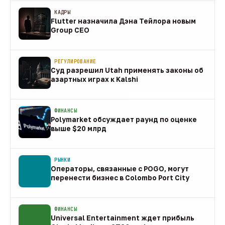
КАДРЫ
Flutter назначила Дэна Тейлора новым
Group CEO
09 авг
РЕГУЛИРОВАНИЕ
Суд разрешил Utah применять законы об
азартных играх к Kalshi
09 авг
ФИНАНСЫ
Polymarket обсуждает раунд по оценке
выше $20 млрд
09 авг
РЫНКИ
Операторы, связанные с POGO, могут
перенести бизнес в Colombo Port City
09 авг
ФИНАНСЫ
Universal Entertainment ждет прибыль