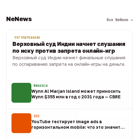
NeNews
Все NeNews →
РЕГУЛИРОВАНИЕ
Верховный суд Индии начнет слушания
по иску против запрета онлайн-игр
Верховный суд Индии начнет финальные слушания
по оспариванию запрета на онлайн-игры на деньги.
10 авг · 1 мин
ФИНАНСЫ
Wynn Al Marjan Island может приносить
Wynn $355 млн в год с 2031 года — CBRE
10 авг
SEO
YouTube тестирует image ads в
горизонтальном mobile: что это значит
для арбитража
09 авг