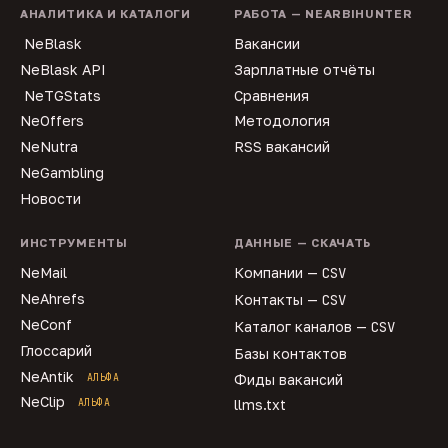
АНАЛИТИКА И КАТАЛОГИ
РАБОТА — NEARBIHUNTER
NeBlask
Вакансии
NeBlask API
Зарплатные отчёты
NeTGStats
Сравнения
NeOffers
Методология
NeNutra
RSS вакансий
NeGambling
Новости
ИНСТРУМЕНТЫ
ДАННЫЕ — СКАЧАТЬ
NeMail
Компании —
CSV
NeAhrefs
Контакты —
CSV
NeConf
Каталог каналов —
CSV
Глоссарий
Базы контактов
NeAntik
АЛЬФА
Фиды вакансий
NeClip
АЛЬФА
llms.txt