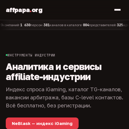
affpapa
.
org
1 630
381
804
325
паний
персон
каналов в каталоге
представителей
админов 
•
•
•
•
ИНСТРУМЕНТЫ ИНДУСТРИИ
Аналитика и сервисы
affiliate-индустрии
Индекс спроса iGaming, каталог TG-каналов,
вакансии арбитража, базы C-level контактов.
Всё бесплатно, без регистрации.
NeBlask — индекс iGaming