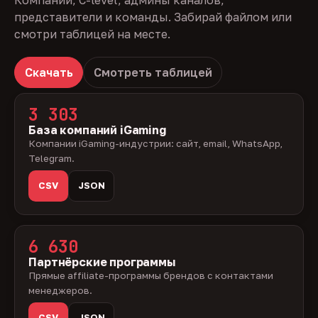
Компании, C-level, админы каналов,
представители и команды. Забирай файлом или
смотри таблицей на месте.
Скачать
Смотреть таблицей
3 303
База компаний iGaming
Компании iGaming-индустрии: сайт, email, WhatsApp,
Telegram.
CSV
JSON
6 630
Партнёрские программы
Прямые affiliate-программы брендов с контактами
менеджеров.
CSV
JSON