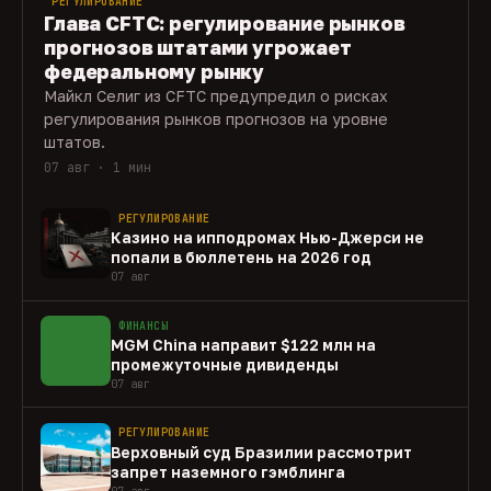
РЕГУЛИРОВАНИЕ
Глава CFTC: регулирование рынков
прогнозов штатами угрожает
федеральному рынку
Майкл Селиг из CFTC предупредил о рисках
регулирования рынков прогнозов на уровне
штатов.
07 авг · 1 мин
РЕГУЛИРОВАНИЕ
Казино на ипподромах Нью-Джерси не
попали в бюллетень на 2026 год
07 авг
ФИНАНСЫ
MGM China направит $122 млн на
промежуточные дивиденды
07 авг
РЕГУЛИРОВАНИЕ
Верховный суд Бразилии рассмотрит
запрет наземного гэмблинга
07 авг