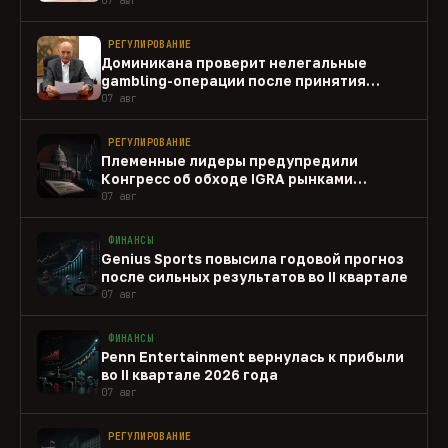
РЕГУЛИРОВАНИЕ
Доминикана проверит нелегальные
gambling-операции после принятия
закона
07 авг
РЕГУЛИРОВАНИЕ
Племенные лидеры предупредили
Конгресс об обходе IGRA рынками
прогнозов
07 авг
ФИНАНСЫ
Genius Sports повысила годовой прогноз
после сильных результатов во II квартале
07 авг
ФИНАНСЫ
Penn Entertainment вернулась к прибыли
во II квартале 2026 года
07 авг
РЕГУЛИРОВАНИЕ