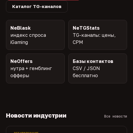
Каталог TG-каналов
NeBlask
NeTGStats
индекс спроса
TG-каналы: цены,
iGaming
CPM
NeOffers
Базы контактов
нутра + гемблинг
CSV / JSON
офферы
бесплатно
Новости индустрии
Все новости