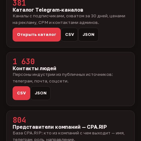
381
Каталог Telegram-каналов
Каналы с подписчиками, охватом за 30 дней, ценами
на рекламу, CPM и контактами админов.
Открыть каталог
CSV
JSON
1 630
Контакты людей
Персоны индустрии из публичных источников:
телеграм, почта, соцсети.
CSV
JSON
804
Представители компаний — CPA.RIP
База CPA.RIP: кто из компаний с чем выходит — имя,
телеграм, роль, направление.