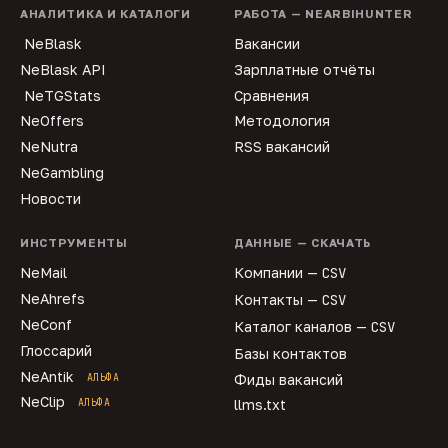
АНАЛИТИКА И КАТАЛОГИ
РАБОТА — NEARBIHUNTER
NeBlask
Вакансии
NeBlask API
Зарплатные отчёты
NeTGStats
Сравнения
NeOffers
Методология
NeNutra
RSS вакансий
NeGambling
Новости
ИНСТРУМЕНТЫ
ДАННЫЕ — СКАЧАТЬ
NeMail
Компании —
CSV
NeAhrefs
Контакты —
CSV
NeConf
Каталог каналов —
CSV
Глоссарий
Базы контактов
NeAntik
АЛЬФА
Фиды вакансий
NeClip
АЛЬФА
llms.txt