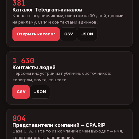
381
Каталог Telegram-каналов
Каналы с подписчиками, охватом за 30 дней, ценами
на рекламу, CPM и контактами админов.
Открыть каталог
CSV
JSON
1 630
Контакты людей
Персоны индустрии из публичных источников:
телеграм, почта, соцсети.
CSV
JSON
804
Представители компаний — CPA.RIP
База CPA.RIP: кто из компаний с чем выходит — имя,
телеграм, роль, направление.