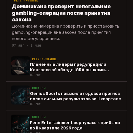
РЕГУЛИРОВАНИЕ
Доминикана проверит нелегальные
gambling-операции после принятия
закона
Доминикана намерена проверить и приостановить
gambling-операции вне закона после принятия
нового регулирования.
07 авг · 1 мин
РЕГУЛИРОВАНИЕ
Племенные лидеры предупредили
Конгресс об обходе IGRA рынками
прогнозов
07 авг
ФИНАНСЫ
Genius Sports повысила годовой прогноз
после сильных результатов во II квартале
07 авг
ФИНАНСЫ
Penn Entertainment вернулась к прибыли
во II квартале 2026 года
07 авг