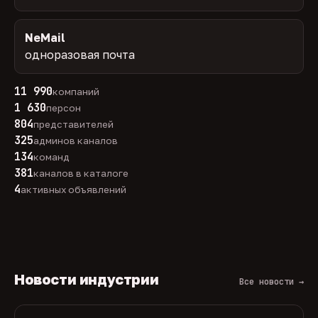
NeMail
одноразовая почта
11 990
компаний
1 630
персон
804
представителей
325
админов каналов
134
команд
381
каналов в каталоге
4
активных объявлений
Новости индустрии
Все новости →