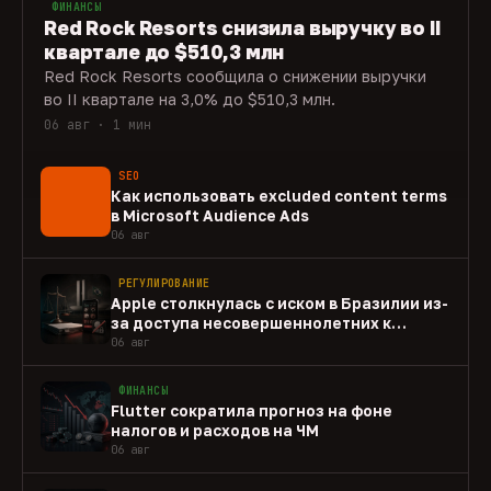
ФИНАНСЫ
Red Rock Resorts снизила выручку во II
квартале до $510,3 млн
Red Rock Resorts сообщила о снижении выручки
во II квартале на 3,0% до $510,3 млн.
06 авг · 1 мин
SEO
Как использовать excluded content terms
в Microsoft Audience Ads
06 авг
РЕГУЛИРОВАНИЕ
Apple столкнулась с иском в Бразилии из-
за доступа несовершеннолетних к
gambling-приложениям
06 авг
ФИНАНСЫ
Flutter сократила прогноз на фоне
налогов и расходов на ЧМ
06 авг