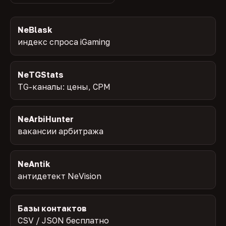
NeBlask
индекс спроса iGaming
NeTGStats
TG-каналы: цены, CPM
NeArbiHunter
вакансии арбитража
NeAntik
антидетект NeVision
Базы контактов
CSV / JSON бесплатно