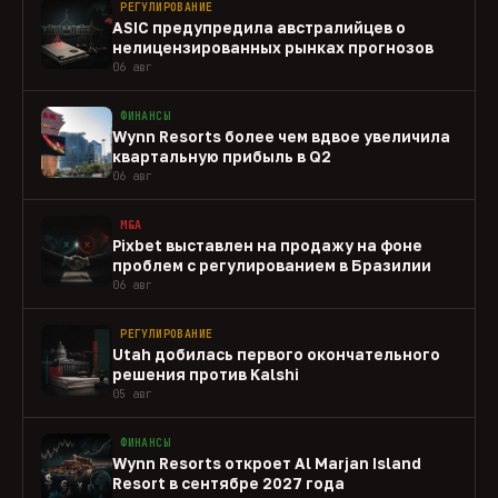
РЕГУЛИРОВАНИЕ
ASIC предупредила австралийцев о
нелицензированных рынках прогнозов
06 авг
ФИНАНСЫ
Wynn Resorts более чем вдвое увеличила
квартальную прибыль в Q2
06 авг
M&A
Pixbet выставлен на продажу на фоне
проблем с регулированием в Бразилии
06 авг
РЕГУЛИРОВАНИЕ
Utah добилась первого окончательного
решения против Kalshi
05 авг
ФИНАНСЫ
Wynn Resorts откроет Al Marjan Island
Resort в сентябре 2027 года