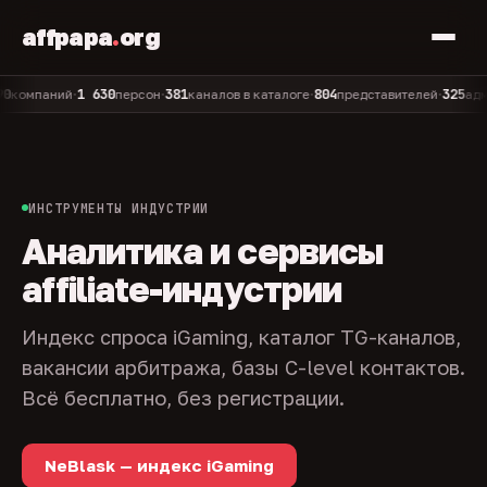
affpapa
.
org
1 630
381
804
325
паний
персон
каналов в каталоге
представителей
админов 
•
•
•
•
ИНСТРУМЕНТЫ ИНДУСТРИИ
Аналитика и сервисы
affiliate-индустрии
Индекс спроса iGaming, каталог TG-каналов,
вакансии арбитража, базы C-level контактов.
Всё бесплатно, без регистрации.
NeBlask — индекс iGaming