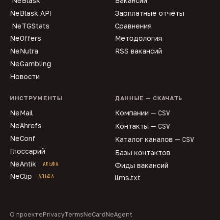
NeBlask
Вакансии
NeBlask API
Зарплатные отчёты
NeTGStats
Сравнения
NeOffers
Методология
NeNutra
RSS вакансий
NeGambling
Новости
ИНСТРУМЕНТЫ
ДАННЫЕ — СКАЧАТЬ
NeMail
Компании —
CSV
NeAhrefs
Контакты —
CSV
NeConf
Каталог каналов —
CSV
Глоссарий
Базы контактов
NeAntik
АЛЬФА
Фиды вакансий
NeClip
АЛЬФА
llms.txt
О проекте
Privacy
Terms
NeCard
NeAgent