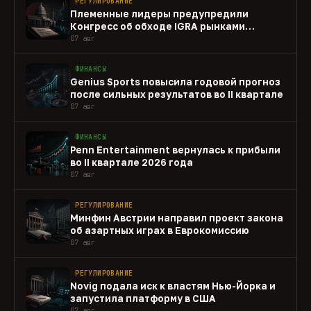
РЕГУЛИРОВАНИЕ
Племенные лидеры предупредили
Конгресс об обходе IGRA рынками
прогнозов
07 авг
ФИНАНСЫ
Genius Sports повысила годовой прогноз
после сильных результатов во II квартале
07 авг
ФИНАНСЫ
Penn Entertainment вернулась к прибыли
во II квартале 2026 года
07 авг
РЕГУЛИРОВАНИЕ
Минфин Австрии направил проект закона
об азартных играх в Еврокомиссию
07 авг
РЕГУЛИРОВАНИЕ
Novig подала иск к властям Нью-Йорка и
запустила платформу в США
07 авг