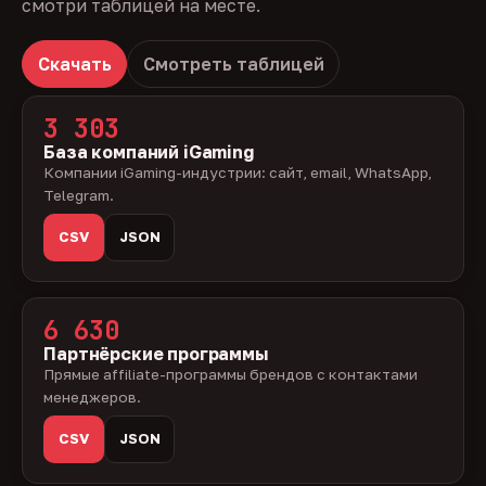
смотри таблицей на месте.
Скачать
Смотреть таблицей
3 303
База компаний iGaming
Компании iGaming-индустрии: сайт, email, WhatsApp,
Telegram.
CSV
JSON
6 630
Партнёрские программы
Прямые affiliate-программы брендов с контактами
менеджеров.
CSV
JSON