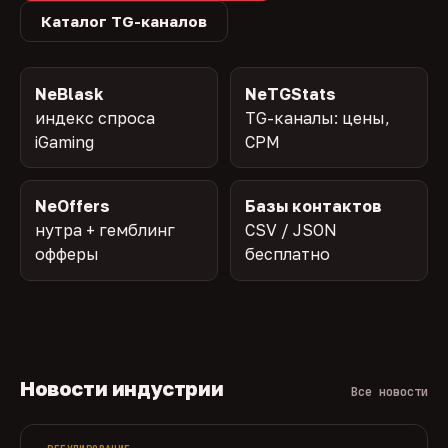
Каталог TG-каналов
NeBlask
NeTGStats
индекс спроса
TG-каналы: цены,
iGaming
CPM
NeOffers
Базы контактов
нутра + гемблинг
CSV / JSON
офферы
бесплатно
Новости индустрии
Все новости