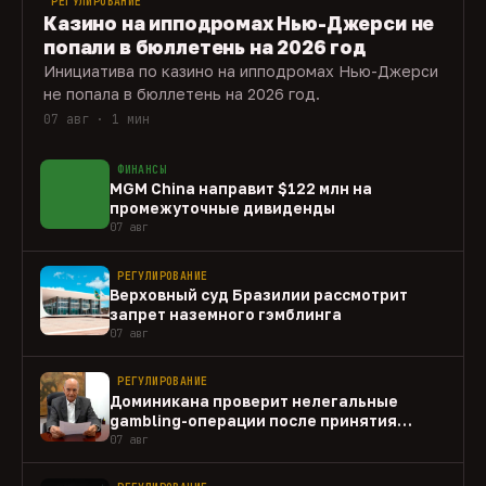
РЕГУЛИРОВАНИЕ
Казино на ипподромах Нью-Джерси не
попали в бюллетень на 2026 год
Инициатива по казино на ипподромах Нью-Джерси
не попала в бюллетень на 2026 год.
07 авг · 1 мин
ФИНАНСЫ
MGM China направит $122 млн на
промежуточные дивиденды
07 авг
РЕГУЛИРОВАНИЕ
Верховный суд Бразилии рассмотрит
запрет наземного гэмблинга
07 авг
РЕГУЛИРОВАНИЕ
Доминикана проверит нелегальные
gambling-операции после принятия
закона
07 авг