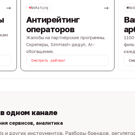
→
→
NeRating
Ne
ы
Антирейтинг
Ва
операторов
ар
вкам
Жалобы на партнёрские программы.
1100
Скреперы, SimHash-дедуп, AI-
филь
обогащение.
кажд
Смотреть рейтинг
См
 в одном канале
ния сервисов, аналитика
ts и других инструментов. Разборы брендов, регулято