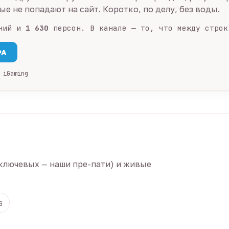
е не попадают на сайт. Коротко, по делу, без воды.
ний и
1 630
персон. В канале — то, что между строк
PA
 iGaming
ключевых — наши пре-пати) и живые
5