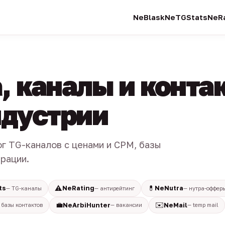
NeBlask
NeTGStats
NeRa
, каналы и конта
индустрии
ог TG-каналов с ценами и CPM, базы
трации.
⚠️
💊
ts
NeRating
NeNutra
— TG-каналы
— антирейтинг
— нутра-оффер
💼
✉️
NeArbiHunter
NeMail
 базы контактов
— вакансии
— temp mail