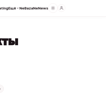
ting
Ещё
NeBaza
NeNews
кты
ы