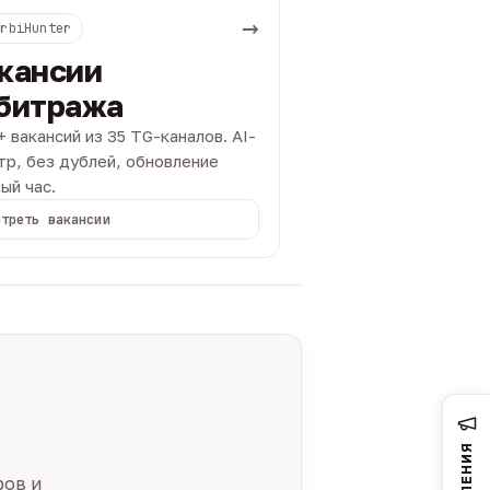
→
ArbiHunter
кансии
битража
+ вакансий из 35 TG-каналов. AI-
тр, без дублей, обновление
ый час.
отреть вакансии
ров и