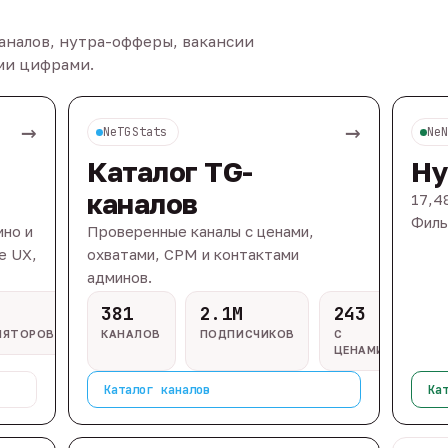
каналов, нутра-офферы, вакансии
ыми цифрами.
→
→
NeTGStats
Ne
Каталог TG-
Ну
каналов
17,4
Филь
ино и
Проверенные каналы с ценами,
e UX,
охватами, CPM и контактами
админов.
381
2.1M
243
ЛЯТОРОВ
КАНАЛОВ
ПОДПИСЧИКОВ
С
ЦЕНАМИ
Каталог каналов
Ка