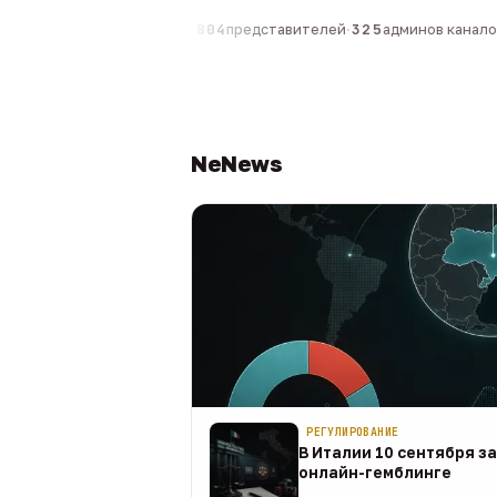
0
компаний
·
1 630
персон
·
804
представителей
·
325
админов каналов
·
NeNews
РЕГУЛИРОВАНИЕ
В Италии 10 сентября з
онлайн-гемблинге