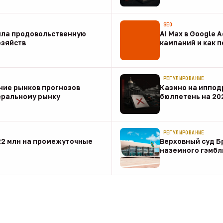
07 авг
SEO
ила продовольственную
AI Max в Google 
озяйств
кампаний и как 
07 авг
РЕГУЛИРОВАНИЕ
ние рынков прогнозов
Казино на иппод
еральному рынку
бюллетень на 20
07 авг
РЕГУЛИРОВАНИЕ
22 млн на промежуточные
Верховный суд Б
наземного гэмбл
07 авг