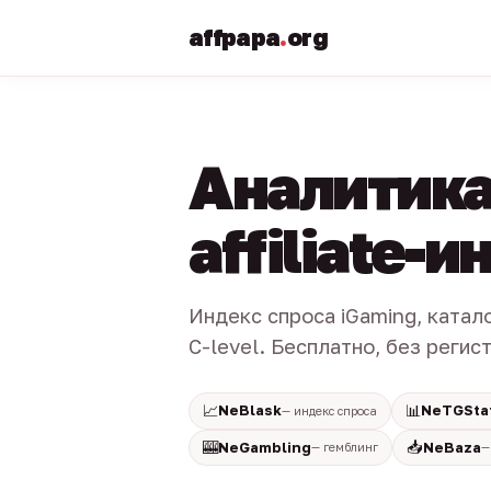
affpapa
.
org
Аналитика
affiliate-
Индекс спроса iGaming, катал
C-level. Бесплатно, без регис
📈
📊
NeBlask
NeTGSta
— индекс спроса
🎰
📥
NeGambling
NeBaza
— гемблинг
—