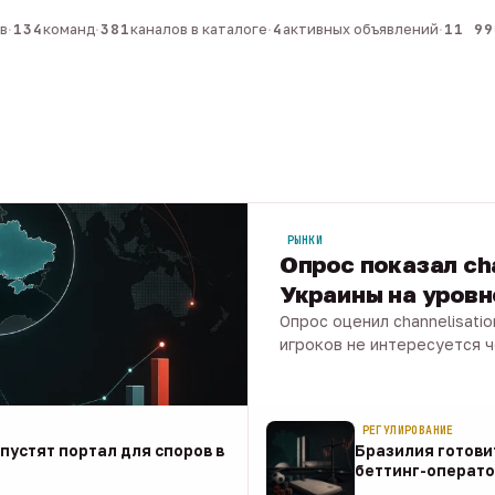
134
команд
·
381
каналов в каталоге
·
4
активных объявлений
·
11 990
РЫНКИ
Опрос показал ch
Украины на уров
Опрос оценил channelisati
игроков не интересуется 
07 авг · 1 мин
РЕГУЛИРОВАНИЕ
апустят портал для споров в
Бразилия готови
беттинг-операто