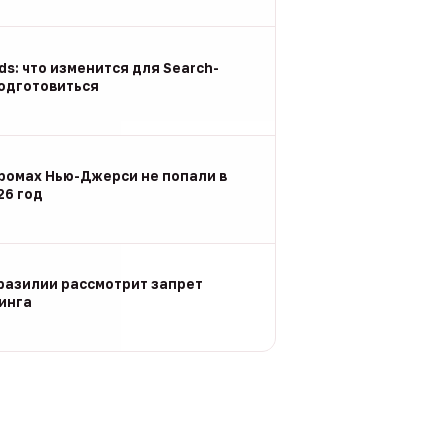
Ads: что изменится для Search-
подготовиться
ромах Нью-Джерси не попали в
26 год
разилии рассмотрит запрет
инга