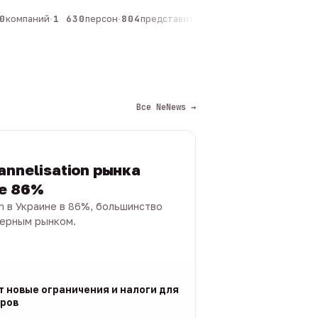
компаний
·
1 630
персон
·
804
представителей
·
325
админов каналов
·
Все NeNews →
annelisation рынка
не 86%
on в Украине в 86%, большинство
черным рынком.
т новые ограничения и налоги для
ров