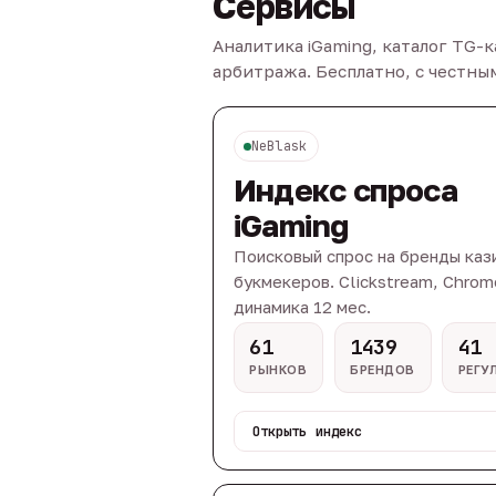
Сервисы
Аналитика iGaming, каталог TG-
арбитража. Бесплатно, с честн
NeBlask
Индекс спроса
iGaming
Поисковый спрос на бренды каз
букмекеров. Clickstream, Chrom
динамика 12 мес.
61
1439
41
РЫНКОВ
БРЕНДОВ
РЕГУ
Открыть индекс