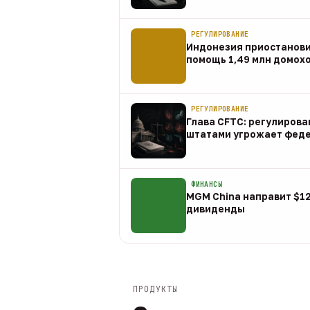
07 авг
РЕГУЛИРОВАНИЕ
Индонезия приостанов
помощь 1,49 млн домох
07 авг
РЕГУЛИРОВАНИЕ
Глава CFTC: регулирова
штатами угрожает фед
07 авг
ФИНАНСЫ
MGM China направит $1
дивиденды
07 авг
ПРОДУКТЫ