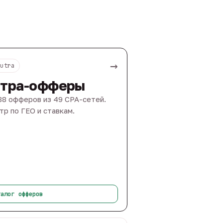
→
Nutra
тра-офферы
88 офферов из 49 CPA-сетей.
тр по ГЕО и ставкам.
талог офферов