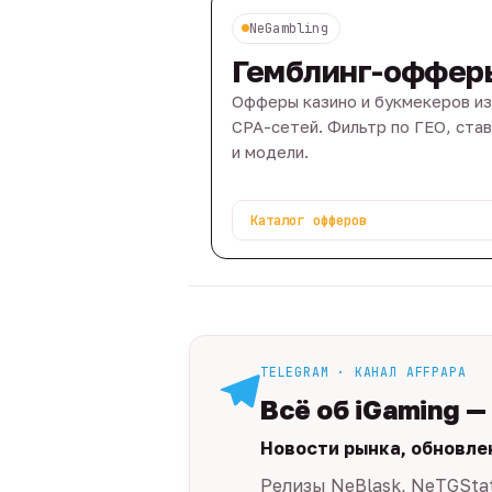
NeGambling
Гемблинг-оффер
Офферы казино и букмекеров из
CPA-сетей. Фильтр по ГЕО, ста
и модели.
Каталог офферов
TELEGRAM · КАНАЛ AFFPAPA
Всё об iGaming —
Новости рынка, обновле
Релизы NeBlask, NeTGSta