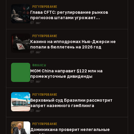
РЕГУЛИРОВАНИЕ
Глава CFTC: регулирование рынков
прогнозов штатами угрожает
федеральному рынку
07 авг
РЕГУЛИРОВАНИЕ
Казино на ипподромах Нью-Джерси не
попали в бюллетень на 2026 год
07 авг
ФИНАНСЫ
MGM China направит $122 млн на
промежуточные дивиденды
07 авг
РЕГУЛИРОВАНИЕ
Верховный суд Бразилии рассмотрит
запрет наземного гэмблинга
07 авг
РЕГУЛИРОВАНИЕ
Доминикана проверит нелегальные