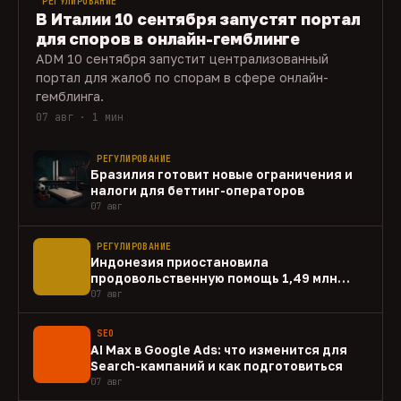
РЕГУЛИРОВАНИЕ
В Италии 10 сентября запустят портал
для споров в онлайн-гемблинге
ADM 10 сентября запустит централизованный
портал для жалоб по спорам в сфере онлайн-
гемблинга.
07 авг · 1 мин
РЕГУЛИРОВАНИЕ
Бразилия готовит новые ограничения и
налоги для беттинг-операторов
07 авг
РЕГУЛИРОВАНИЕ
Индонезия приостановила
продовольственную помощь 1,49 млн
домохозяйств
07 авг
SEO
AI Max в Google Ads: что изменится для
Search-кампаний и как подготовиться
07 авг