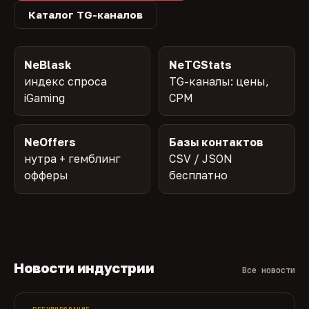
Каталог TG-каналов
NeBlask
NeTGStats
индекс спроса
TG-каналы: цены,
iGaming
CPM
NeOffers
Базы контактов
нутра + гемблинг
CSV / JSON
офферы
бесплатно
Новости индустрии
Все новости