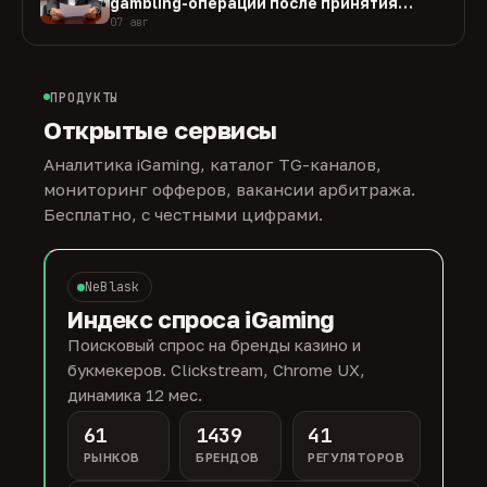
gambling-операции после принятия
закона
07 авг
ПРОДУКТЫ
Открытые сервисы
Аналитика iGaming, каталог TG-каналов,
мониторинг офферов, вакансии арбитража.
Бесплатно, с честными цифрами.
NeBlask
Индекс спроса iGaming
Поисковый спрос на бренды казино и
букмекеров. Clickstream, Chrome UX,
динамика 12 мес.
61
1439
41
РЫНКОВ
БРЕНДОВ
РЕГУЛЯТОРОВ