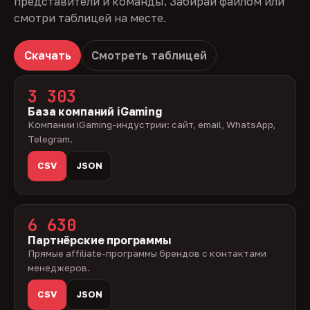
представители и команды. Забирай файлом или
смотри таблицей на месте.
Скачать
Смотреть таблицей
3 303
База компаний iGaming
Компании iGaming-индустрии: сайт, email, WhatsApp,
Telegram.
CSV
JSON
6 630
Партнёрские программы
Прямые affiliate-программы брендов с контактами
менеджеров.
CSV
JSON