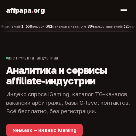
affpapa
.
org
1 630
381
804
325
паний
персон
каналов в каталоге
представителей
админов 
•
•
•
•
ИНСТРУМЕНТЫ ИНДУСТРИИ
Аналитика и сервисы
affiliate-индустрии
Индекс спроса iGaming, каталог TG-каналов,
вакансии арбитража, базы C-level контактов.
Всё бесплатно, без регистрации.
NeBlask — индекс iGaming