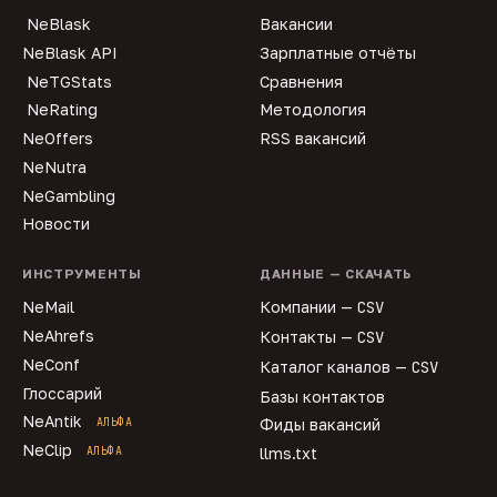
NeBlask
Вакансии
NeBlask API
Зарплатные отчёты
NeTGStats
Сравнения
NeRating
Методология
NeOffers
RSS вакансий
NeNutra
NeGambling
Новости
ИНСТРУМЕНТЫ
ДАННЫЕ — СКАЧАТЬ
NeMail
Компании —
CSV
NeAhrefs
Контакты —
CSV
NeConf
Каталог каналов —
CSV
Глоссарий
Базы контактов
NeAntik
АЛЬФА
Фиды вакансий
NeClip
АЛЬФА
llms.txt