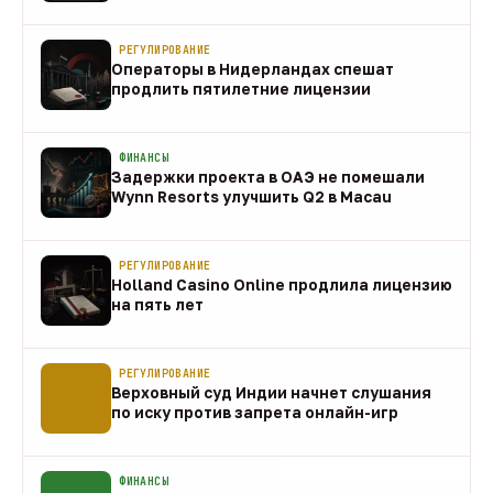
направления
10 авг
РЕГУЛИРОВАНИЕ
Операторы в Нидерландах спешат
продлить пятилетние лицензии
10 авг
ФИНАНСЫ
Задержки проекта в ОАЭ не помешали
Wynn Resorts улучшить Q2 в Macau
10 авг
РЕГУЛИРОВАНИЕ
Holland Casino Online продлила лицензию
на пять лет
10 авг
РЕГУЛИРОВАНИЕ
Верховный суд Индии начнет слушания
по иску против запрета онлайн-игр
10 авг
ФИНАНСЫ