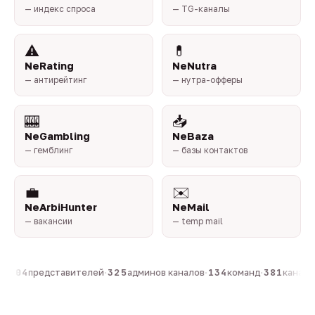
— индекс спроса
— TG-каналы
⚠️
💊
NeRating
NeNutra
— антирейтинг
— нутра-офферы
🎰
📥
NeGambling
NeBaza
— гемблинг
— базы контактов
💼
✉️
NeArbiHunter
NeMail
— вакансии
— temp mail
·
804
представителей
·
325
админов каналов
·
134
команд
·
381
каналов