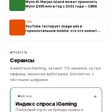
Wynn Al Marjan Island может приносить
Wynn $355 млн в год с 2031 года — CBRE
10 авг
SEO
YouTube тестирует image ads в
горизонтальном mobile: что это значит
для арбитража
09 авг
ПРОДУКТЫ
Сервисы
Аналитика iGaming, каталог TG-каналов, нутра-
офферы, вакансии арбитража. Бесплатно, с
честными цифрами.
→
NeBlask
Индекс спроса iGaming
Поисковый спрос на бренды казино и