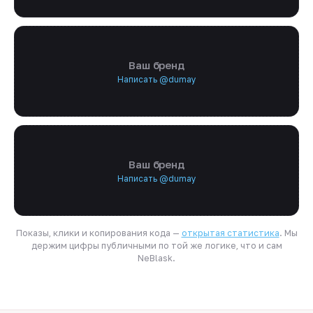
Ваш бренд
Написать @dumay
Ваш бренд
Написать @dumay
Показы, клики и копирования кода —
открытая статистика
. Мы
держим цифры публичными по той же логике, что и сам
NeBlask.