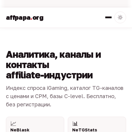
affpapa
.
org
Аналитика, каналы и
контакты
affiliate-индустрии
Индекс спроса iGaming, каталог TG-каналов
с ценами и CPM, базы C-level. Бесплатно,
без регистрации.
📈
📊
NeBlask
NeTGStats