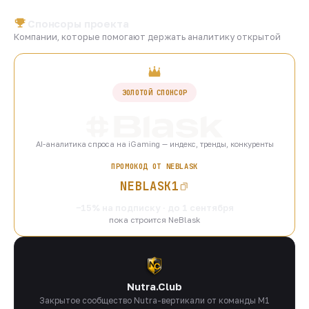
Спонсоры проекта
Компании, которые помогают держать аналитику открытой
ЗОЛОТОЙ СПОНСОР
AI-аналитика спроса на iGaming — индекс, тренды, конкуренты
ПРОМОКОД ОТ NEBLASK
NEBLASK1
−15% на подписку · до 1 сентября
пока строится NeBlask
Nutra.Club
Закрытое сообщество Nutra-вертикали от команды M1