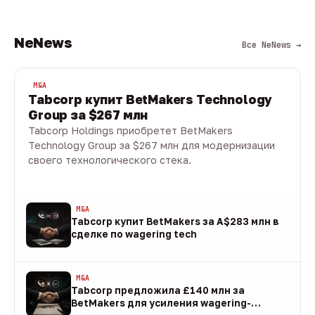
NeNews
Все NeNews →
M&A
Tabcorp купит BetMakers Technology
Group за $267 млн
Tabcorp Holdings приобретет BetMakers
Technology Group за $267 млн для модернизации
своего технологического стека.
10 авг · 1 мин
M&A
Tabcorp купит BetMakers за A$283 млн в
сделке по wagering tech
10 авг
M&A
Tabcorp предложила £140 млн за
BetMakers для усиления wagering-