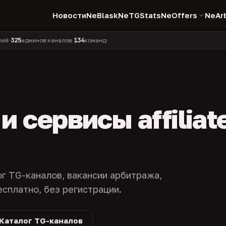
Новости
NeBlask
NeTGStats
NeOffers
NeAr
134
11 990
1 630
381
админов каналов
команд
компаний
персон
каналов
•
•
•
•
 сервисы affiliat
ог TG-каналов, вакансии арбитража,
есплатно, без регистрации.
Каталог TG-каналов