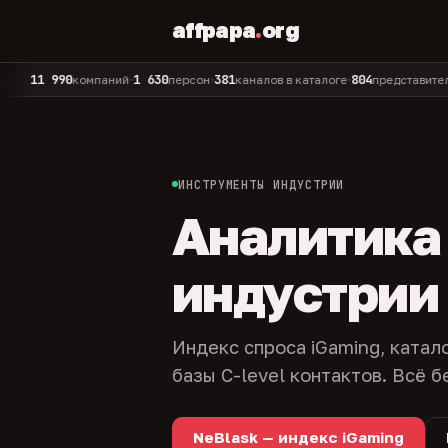
affpapa
.
org
 990
1 630
381
804
325
компаний
персон
каналов в каталоге
представителей
•
•
•
•
ИНСТРУМЕНТЫ ИНДУСТРИИ
Аналитика и
индустрии
Индекс спроса iGaming, катал
базы C-level контактов. Всё б
NeBlask — индекс iGaming