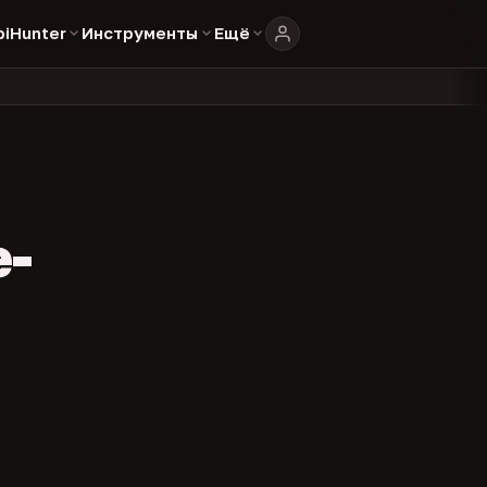
biHunter
Инструменты
Ещё
804
325
134
 в каталоге
представителей
админов каналов
команд
•
•
•
•
e-