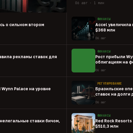
06 авг · 1 мин
ФИНАНСЫ
ась о сильном втором
Accel увеличила 
$368 млн
06 авг
ФИНАНСЫ
авила рекламы ставок для
Рост прибыли Wy
облигациям на ф
06 авг
РЕГУЛИРОВАНИЕ
 Wynn Palace на уровне
Бразильские опе
ставок на долги
06 авг
ФИНАНСЫ
нелегальные ставки бичом,
Red Rock Resorts 
$510,3 млн