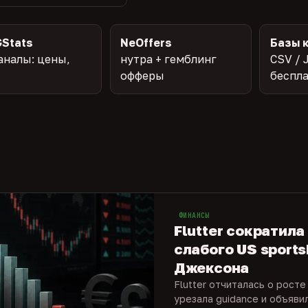
Stats
NeOffers
Базы 
аналы: цены,
нутра + гемблинг
CSV / 
офферы
беспл
ФИНАНСЫ
Flutter сократила
слабого US sports
Джексона
Flutter отчиталась о росте
урезала guidance и объяви