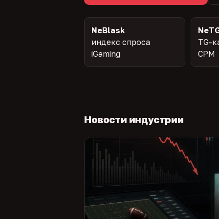
NeBlask
NeTG
индекс спроса
TG-к
iGaming
CPM
Новости индустрии