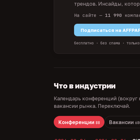
трендов. Инсайды, которы
На сайте —
11 990
компа
Подписаться на AFFPA
бесплатно · без спама · только
Что в индустрии
Календарь конференций (вокруг 
вакансии рынка. Переключай.
Конференции
Вакансии
88
68