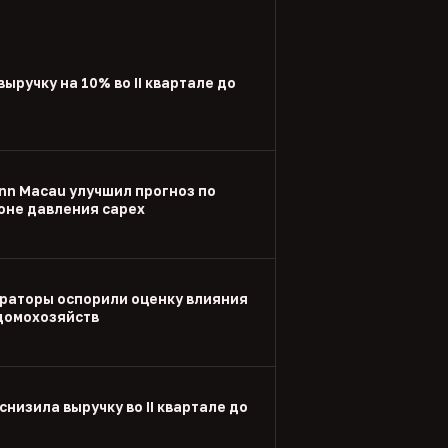
выручку на 10% во II квартале до
nn Macau улучшил прогноз по
оне давления capex
раторы оспорили оценку влияния
 домохозяйств
снизила выручку во II квартале до