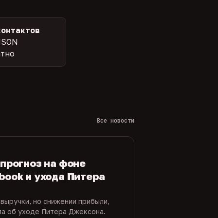
контактов
JSON
атно
Все новости
 прогноз на фоне
book и ухода Питера
 выручки, но снижении прибыли,
ла об уходе Питера Джексона.