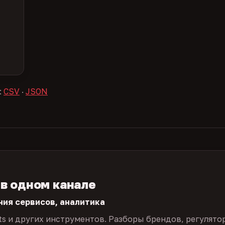
:
CSV
·
JSON
 в одном канале
ния сервисов, аналитика
ts и других инструментов. Разборы брендов, регулято