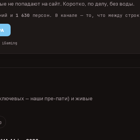
е не попадают на сайт. Коротко, по делу, без воды.
ний и
1 630
персон. В канале — то, что между строк
PA
 iGaming
ключевых — наши пре-пати) и живые
0