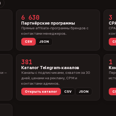
й
6 630
3 
Партнёрские программы
CPA
Прямые affiliate-программы брендов с
CPA
контактами менеджеров.
кон
CSV
JSON
C
381
1 
Каталог Telegram-каналов
Ко
ки —
Каналы с подписчиками, охватом за 30
Пер
дней, ценами на рекламу, CPM и
ист
контактами админов.
Открыть каталог
CSV
JSON
C