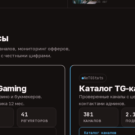
06 авг
сы
каналов, мониторинг офферов,
 с честными цифрами.
NeTGStats
Gaming
Каталог TG-к
зино и букмекеров.
Проверенные каналы с це
ика 12 мес.
контактами админов.
41
381
2.
РЕГУЛЯТОРОВ
КАНАЛОВ
ПОД
Каталог каналов