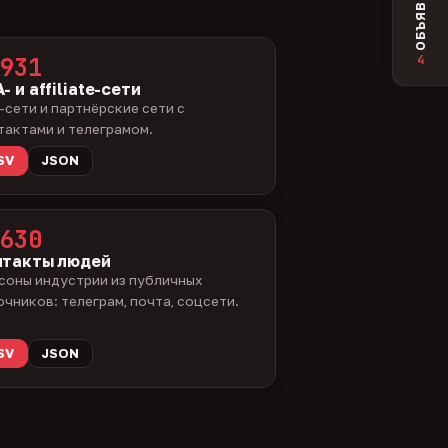
ОБЪЯВЛЕНИЯ
4
931
- и affiliate-сети
-сети и партнёрские сети с
тактами и телеграмом.
SV
JSON
630
нтакты людей
соны индустрии из публичных
очников: телеграм, почта, соцсети.
SV
JSON