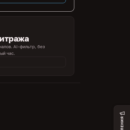
битража
налов. AI-фильтр, без
ый час.