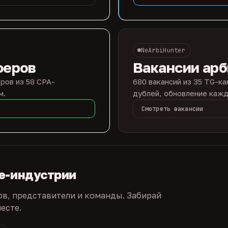
NeArbiHunter
феров
Вакансии ар
ров из 58 CPA-
680 вакансий из 35 TG-ка
м.
дублей, обновление кажд
Смотреть вакансии
te-индустрии
ов, представители и команды. Забирай
есте.