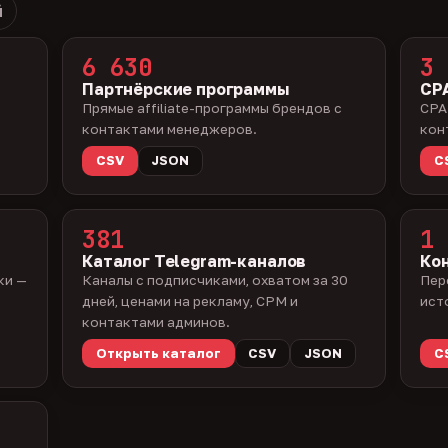
й
6 630
3 
Партнёрские программы
CPA
Прямые affiliate-программы брендов с
CPA
контактами менеджеров.
кон
CSV
JSON
C
381
1 
Каталог Telegram-каналов
Ко
ки —
Каналы с подписчиками, охватом за 30
Пер
дней, ценами на рекламу, CPM и
ист
контактами админов.
Открыть каталог
CSV
JSON
C