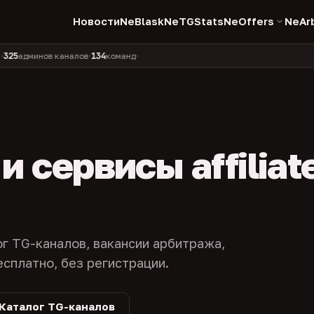
Новости
NeBlask
NeTGStats
NeOffers
NeAr
134
11 990
1 630
381
инов каналов
команд
компаний
персон
каналов в 
•
•
•
•
 сервисы affiliat
ог TG-каналов, вакансии арбитража,
есплатно, без регистрации.
Каталог TG-каналов