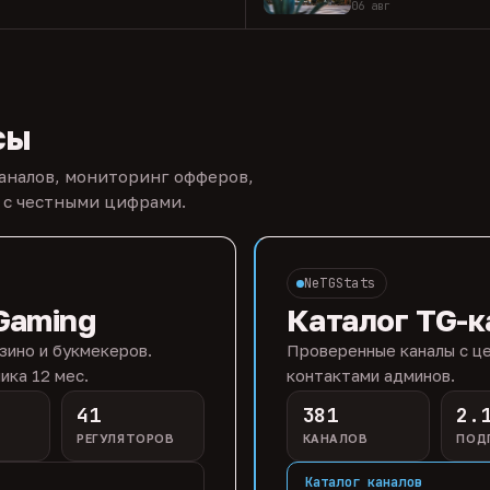
06 авг
сы
каналов, мониторинг офферов,
 с честными цифрами.
NeTGStats
Gaming
Каталог TG-к
зино и букмекеров.
Проверенные каналы с це
ика 12 мес.
контактами админов.
41
381
2.
РЕГУЛЯТОРОВ
КАНАЛОВ
ПОД
Каталог каналов