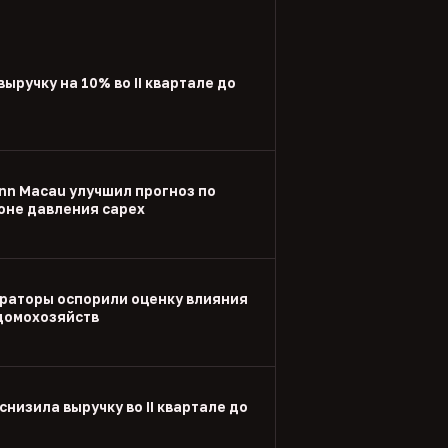
выручку на 10% во II квартале до
nn Macau улучшил прогноз по
оне давления capex
раторы оспорили оценку влияния
 домохозяйств
снизила выручку во II квартале до