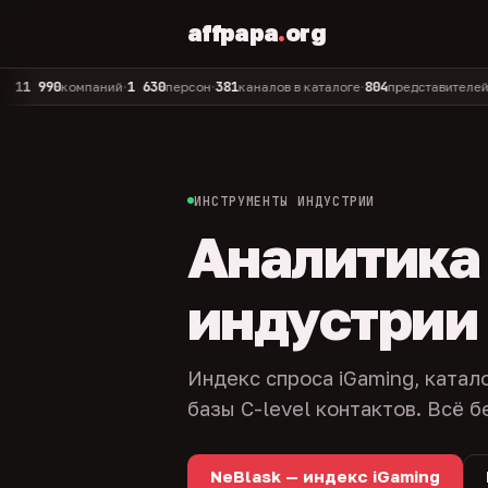
affpapa
.
org
90
1 630
381
804
325
компаний
персон
каналов в каталоге
представителей
адм
•
•
•
•
ИНСТРУМЕНТЫ ИНДУСТРИИ
Аналитика и
индустрии
Индекс спроса iGaming, катал
базы C-level контактов. Всё б
NeBlask — индекс iGaming