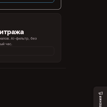
битража
налов. AI-фильтр, без
ый час.