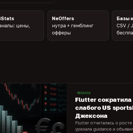
Stats
NeOffers
Базы 
аналы: цены,
нутра + гемблинг
CSV / 
офферы
беспл
ФИНАНСЫ
Flutter сократила
слабого US sports
Джексона
Flutter отчиталась о росте
урезала guidance и объяви