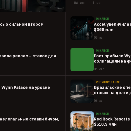
06 авг · 1 мин
ФИНАНСЫ
ась о сильном втором
Accel увеличила 
$368 млн
06 авг
ФИНАНСЫ
авила рекламы ставок для
Рост прибыли Wy
облигациям на ф
06 авг
РЕГУЛИРОВАНИЕ
 Wynn Palace на уровне
Бразильские опе
ставок на долги
06 авг
ФИНАНСЫ
нелегальные ставки бичом,
Red Rock Resorts 
$510,3 млн