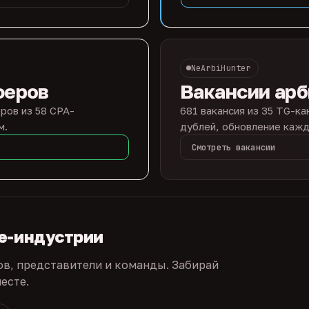
NeArbiHunter
феров
Вакансии ар
ров из 58 CPA-
681 вакансия из 35 TG-ка
м.
дублей, обновление кажд
Смотреть вакансии
te-индустрии
ов, представители и команды. Забирай
есте.