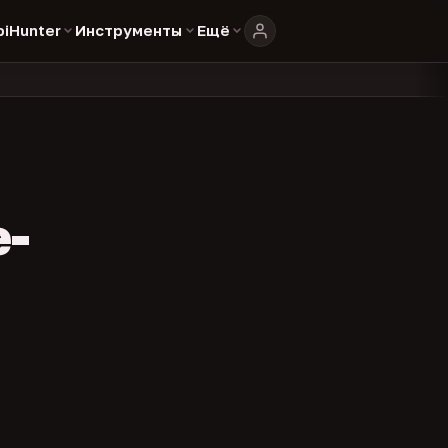
biHunter
Инструменты
Ещё
804
325
134
каталоге
представителей
админов каналов
команд
•
•
•
•
e-