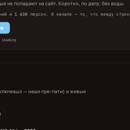
е не попадают на сайт. Коротко, по делу, без воды.
ний и
1 630
персон. В канале — то, что между строк
PA
 iGaming
ключевых — наши пре-пати) и живые
1