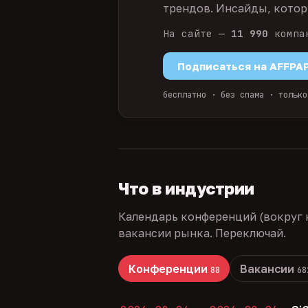
трендов. Инсайды, которы
На сайте —
11 990
компа
Подписаться на AFFPA
бесплатно · без спама · только
Что в индустрии
Календарь конференций (вокруг 
вакансии рынка. Переключай.
Конференции
Вакансии
88
68