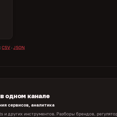
:
CSV
·
JSON
 в одном канале
ния сервисов, аналитика
ts и других инструментов. Разборы брендов, регулято