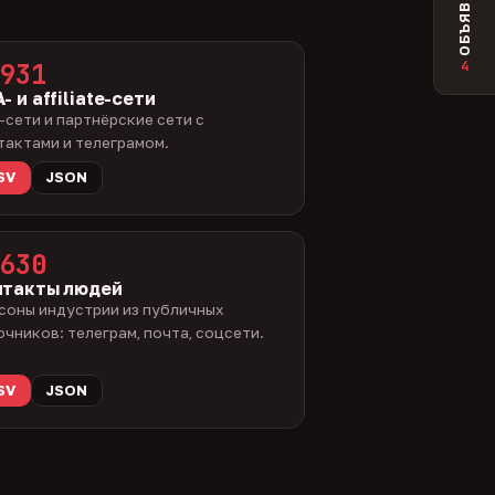
ОБЪЯВЛЕНИЯ
4
931
- и affiliate-сети
-сети и партнёрские сети с
тактами и телеграмом.
SV
JSON
630
нтакты людей
соны индустрии из публичных
очников: телеграм, почта, соцсети.
SV
JSON