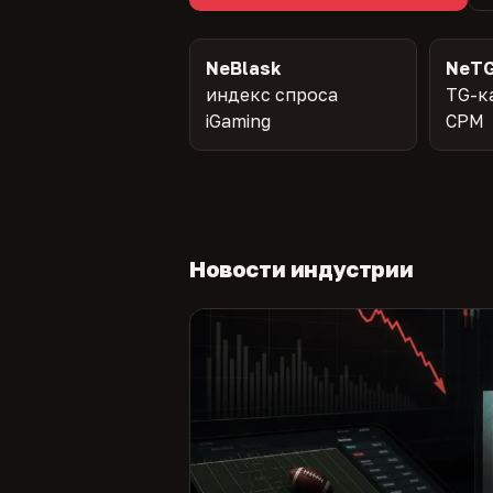
NeBlask
NeTG
индекс спроса
TG-к
iGaming
CPM
Новости индустрии