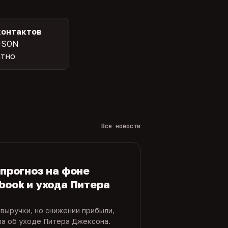
контактов
JSON
атно
Все новости
 прогноз на фоне
book и ухода Питера
 выручки, но снижении прибыли,
ла об уходе Питера Джексона.