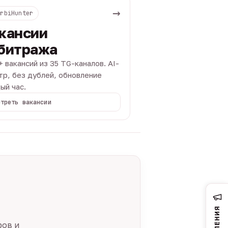
→
ArbiHunter
кансии
битража
+ вакансий из 35 TG-каналов. AI-
тр, без дублей, обновление
ый час.
отреть вакансии
ров и