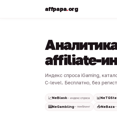
affpapa
.
org
Аналитика
affiliate-
Индекс спроса iGaming, катал
C-level. Бесплатно, без регис
📈
📊
NeBlask
NeTGSta
— индекс спроса
🎰
📥
NeGambling
NeBaza
— гемблинг
—