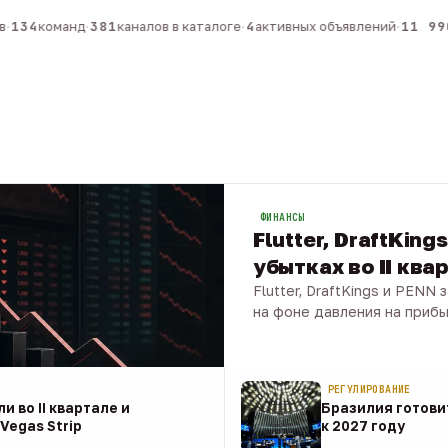
134
команд
·
381
каналов в каталоге
·
4
активных объявлений
·
11 990
ФИНАНСЫ
Flutter, DraftKing
убытках во II ква
Flutter, DraftKings и PENN
на фоне давления на приб
08 авг · 1 мин
РЕГУЛИРОВАНИЕ
и во II квартале и
Бразилия готовит
Vegas Strip
к 2027 году