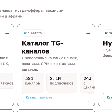
каналов, нутра-офферы, вакансии
ыми цифрами.
→
→
NeTGStats
Ne
Каталог TG-
Ну
каналов
17,4
Филь
ино и
Проверенные каналы с ценами,
e UX,
охватами, CPM и контактами
админов.
381
2.1M
243
ЛЯТОРОВ
КАНАЛОВ
ПОДПИСЧИКОВ
С
ЦЕНАМИ
Каталог каналов
Ка