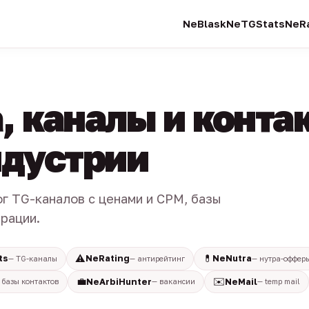
NeBlask
NeTGStats
NeRa
, каналы и конта
индустрии
ог TG-каналов с ценами и CPM, базы
трации.
⚠️
💊
ts
NeRating
NeNutra
— TG-каналы
— антирейтинг
— нутра-оффер
💼
✉️
NeArbiHunter
NeMail
 базы контактов
— вакансии
— temp mail