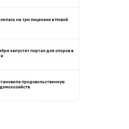
лилась на три лицензии в Новой
ября запустят портал для споров в
ге
становила продовольственную
 домохозяйств