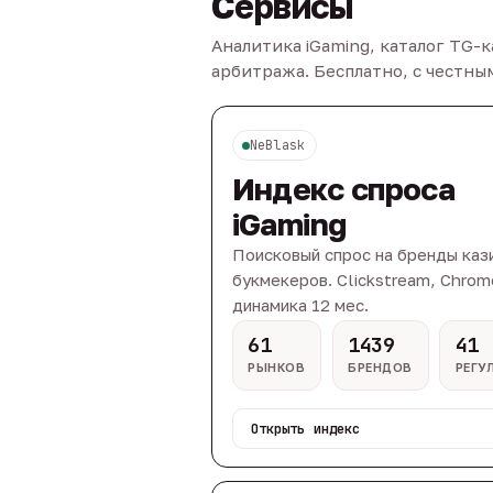
Сервисы
Аналитика iGaming, каталог TG-
арбитража. Бесплатно, с честн
NeBlask
Индекс спроса
iGaming
Поисковый спрос на бренды каз
букмекеров. Clickstream, Chrom
динамика 12 мес.
61
1439
41
РЫНКОВ
БРЕНДОВ
РЕГУ
Открыть индекс