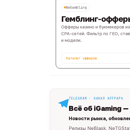
NeGambling
Гемблинг-оффер
Офферы казино и букмекеров из
CPA-сетей. Фильтр по ГЕО, ста
и модели.
Каталог офферов
TELEGRAM · КАНАЛ AFFPAPA
Всё об iGaming —
Новости рынка, обновле
Релизы NeBlask, NeTGSta