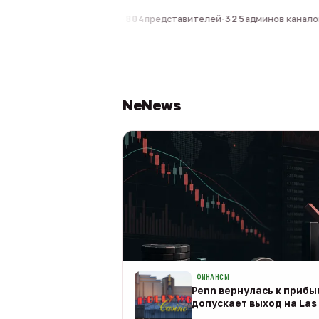
компаний
·
1 630
персон
·
804
представителей
·
325
админов каналов
·
NeNews
ФИНАНСЫ
Penn вернулась к прибыл
допускает выход на Las 