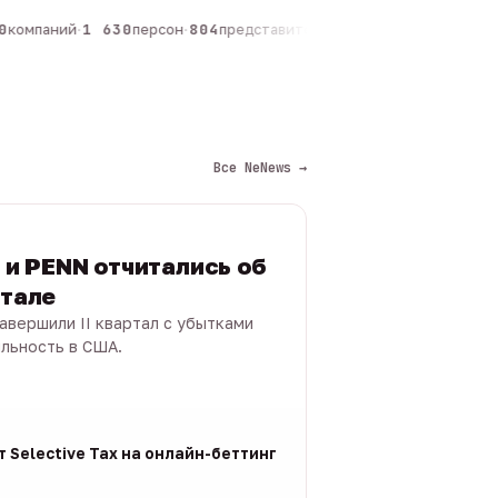
компаний
·
1 630
персон
·
804
представителей
·
325
админов каналов
·
Все NeNews →
s и PENN отчитались об
ртале
 завершили II квартал с убытками
ыльность в США.
 Selective Tax на онлайн-беттинг