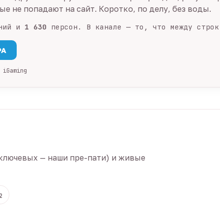
е не попадают на сайт. Коротко, по делу, без воды.
ний и
1 630
персон. В канале — то, что между строк
PA
 iGaming
ключевых — наши пре-пати) и живые
2