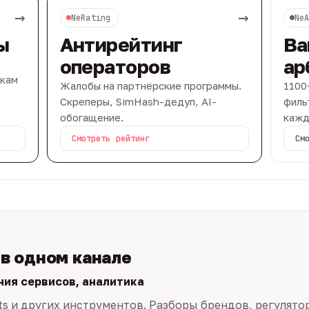
→
→
NeRating
Ne
ы
Антирейтинг
Ва
операторов
ар
вкам
Жалобы на партнёрские программы.
1100
Скреперы, SimHash-дедуп, AI-
филь
обогащение.
кажд
Смотреть рейтинг
См
 в одном канале
ния сервисов, аналитика
ts и других инструментов. Разборы брендов, регулято