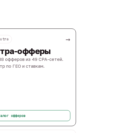
→
Nutra
тра-офферы
88 офферов из 49 CPA-сетей.
тр по ГЕО и ставкам.
талог офферов