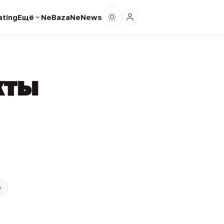
ting
Ещё
NeBaza
NeNews
кты
ы