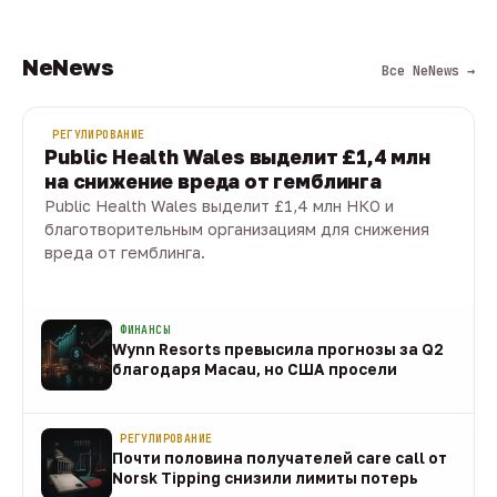
NeNews
Все NeNews →
РЕГУЛИРОВАНИЕ
Public Health Wales выделит £1,4 млн
на снижение вреда от гемблинга
Public Health Wales выделит £1,4 млн НКО и
благотворительным организациям для снижения
вреда от гемблинга.
09 авг · 1 мин
ФИНАНСЫ
Wynn Resorts превысила прогнозы за Q2
благодаря Macau, но США просели
09 авг
РЕГУЛИРОВАНИЕ
Почти половина получателей care call от
Norsk Tipping снизили лимиты потерь