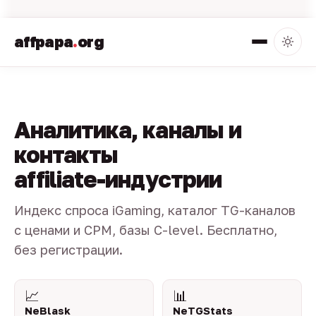
affpapa
.
org
Аналитика, каналы и
контакты
affiliate-индустрии
Индекс спроса iGaming, каталог TG-каналов
с ценами и CPM, базы C-level. Бесплатно,
без регистрации.
📈
📊
NeBlask
NeTGStats