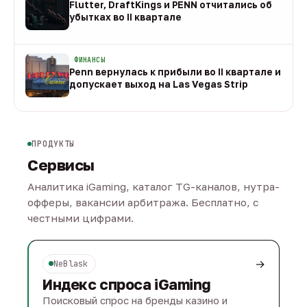
Flutter, DraftKings и PENN отчитались об
убытках во II квартале
08 авг
ФИНАНСЫ
Penn вернулась к прибыли во II квартале и
допускает выход на Las Vegas Strip
08 авг
ПРОДУКТЫ
Сервисы
Аналитика iGaming, каталог TG-каналов, нутра-
офферы, вакансии арбитража. Бесплатно, с
честными цифрами.
→
NeBlask
Индекс спроса iGaming
Поисковый спрос на бренды казино и