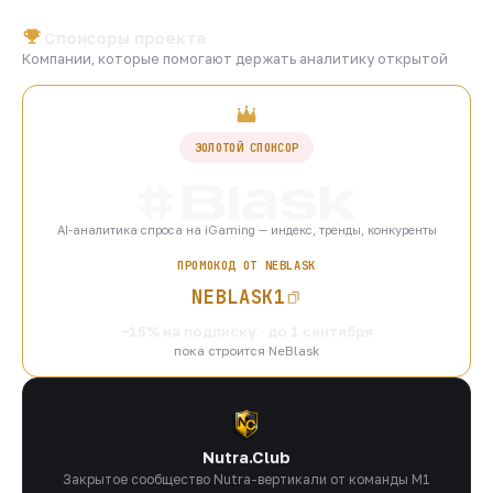
Спонсоры проекта
Компании, которые помогают держать аналитику открытой
ЗОЛОТОЙ СПОНСОР
AI-аналитика спроса на iGaming — индекс, тренды, конкуренты
ПРОМОКОД ОТ NEBLASK
NEBLASK1
−15% на подписку · до 1 сентября
пока строится NeBlask
Nutra.Club
Закрытое сообщество Nutra-вертикали от команды M1