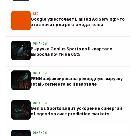
08 авг
SEO
Google ужесточает Limited Ad Serving: что
это значит для рекламодателей
08 авг
ФИНАНСЫ
Выручка Genius Sports во II квартале
выросла почти на 65%
08 авг
ФИНАНСЫ
PENN зафиксировала рекордную выручку
retail-сегмента во II квартале
08 авг
ФИНАНСЫ
Genius Sports видит ускорение синергий
с Legend за счет prediction markets
08 авг
ФИНАНСЫ