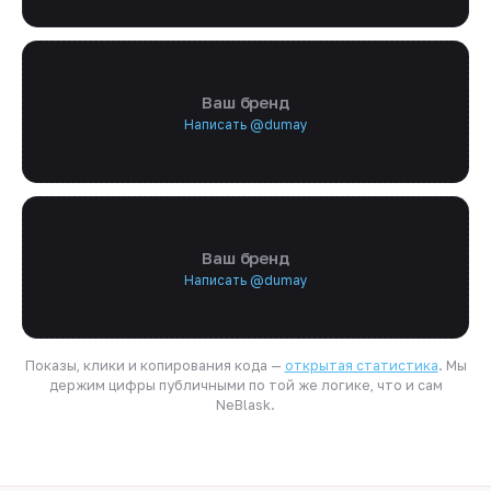
Ваш бренд
Написать @dumay
Ваш бренд
Написать @dumay
Показы, клики и копирования кода —
открытая статистика
. Мы
держим цифры публичными по той же логике, что и сам
NeBlask.