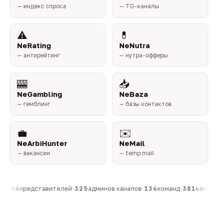
— индекс спроса
— TG-каналы
⚠️
💊
NeRating
NeNutra
— антирейтинг
— нутра-офферы
🎰
📥
NeGambling
NeBaza
— гемблинг
— базы контактов
💼
✉️
NeArbiHunter
NeMail
— вакансии
— temp mail
н
·
804
представителей
·
325
админов каналов
·
134
команд
·
381
каналов