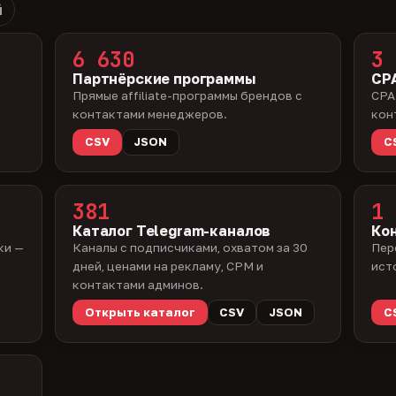
й
6 630
3 
Партнёрские программы
CPA
Прямые affiliate-программы брендов с
CPA
контактами менеджеров.
кон
CSV
JSON
C
381
1 
Каталог Telegram-каналов
Ко
ки —
Каналы с подписчиками, охватом за 30
Пер
дней, ценами на рекламу, CPM и
ист
контактами админов.
Открыть каталог
CSV
JSON
C