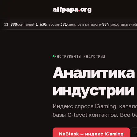
affpapa
.
org
0
1 630
381
804
325
компаний
персон
каналов в каталоге
представителей
адм
•
•
•
•
ИНСТРУМЕНТЫ ИНДУСТРИИ
Аналитика и
индустрии
Индекс спроса iGaming, катал
базы C-level контактов. Всё б
NeBlask — индекс iGaming