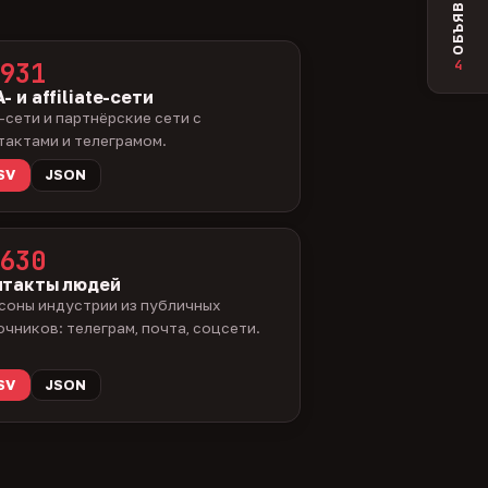
ОБЪЯВЛЕНИЯ
4
931
- и affiliate-сети
-сети и партнёрские сети с
тактами и телеграмом.
SV
JSON
630
нтакты людей
соны индустрии из публичных
очников: телеграм, почта, соцсети.
SV
JSON