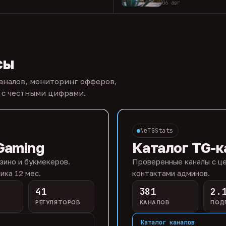
06 авг
сы
каналов, мониторинг офферов,
 с честными цифрами.
NeTGStats
Gaming
Каталог TG-к
зино и букмекеров.
Проверенные каналы с це
ика 12 мес.
контактами админов.
41
381
2.
РЕГУЛЯТОРОВ
КАНАЛОВ
ПОД
Каталог каналов