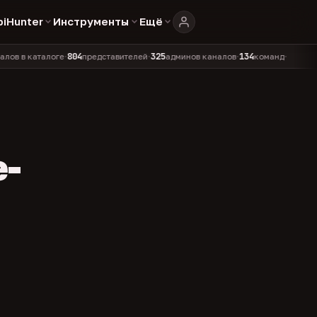
biHunter
Инструменты
Ещё
804
325
134
аталоге
представителей
админов каналов
команд
•
•
•
•
e-