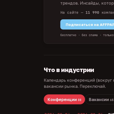
трендов. Инсайды, которы
На сайте —
11 990
компа
Подписаться на AFFPA
бесплатно · без спама · только
Что в индустрии
Календарь конференций (вокруг 
вакансии рынка. Переключай.
Конференции
Вакансии
88
68