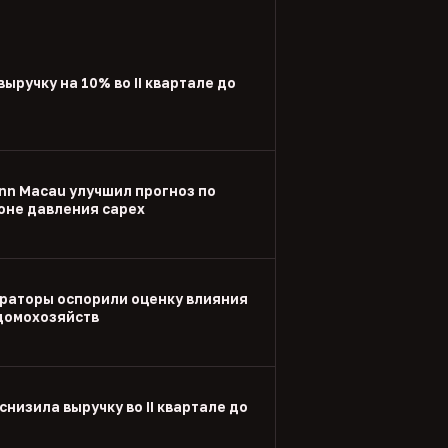
выручку на 10% во II квартале до
nn Macau улучшил прогноз по
оне давления capex
раторы оспорили оценку влияния
 домохозяйств
снизила выручку во II квартале до