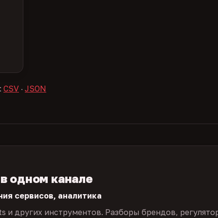
:
CSV
·
JSON
 в одном канале
ния сервисов, аналитика
ts и других инструментов. Разборы брендов, регулято