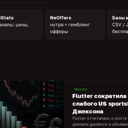
Stats
NeOffers
Базы 
аналы: цены,
нутра + гемблинг
CSV / 
офферы
беспл
ФИНАНСЫ
Flutter сократила
слабого US sports
Джексона
Flutter отчиталась о росте
урезала guidance и объяви