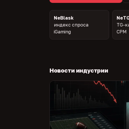
NeBlask
NeTG
индекс спроса
TG-к
iGaming
CPM
Новости индустрии