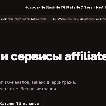
Новости
NeBlask
NeTGStats
NeOffers
NeAr
134
11 990
1 630
381
инов каналов
команд
компаний
персон
каналов в к
•
•
•
•
 сервисы affiliat
ог TG-каналов, вакансии арбитража,
есплатно, без регистрации.
Каталог TG-каналов