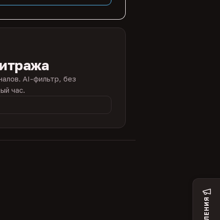
битража
налов. AI-фильтр, без
ый час.