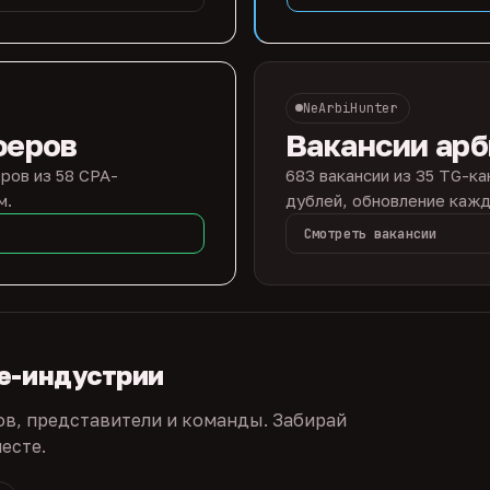
NeArbiHunter
феров
Вакансии ар
ров из 58 CPA-
683 вакансии из 35 TG-ка
м.
дублей, обновление кажд
Смотреть вакансии
te-индустрии
ов, представители и команды. Забирай
есте.