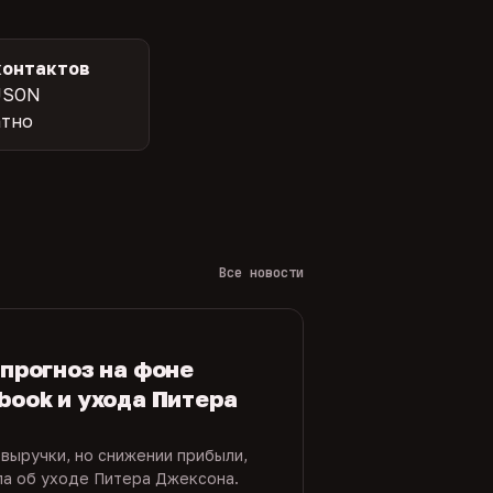
контактов
JSON
атно
Все новости
 прогноз на фоне
book и ухода Питера
 выручки, но снижении прибыли,
ла об уходе Питера Джексона.