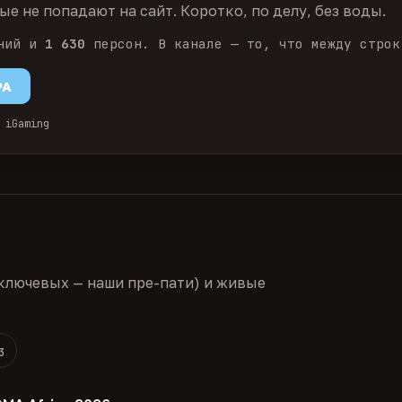
е не попадают на сайт. Коротко, по делу, без воды.
ний и
1 630
персон. В канале — то, что между строк
PA
 iGaming
ключевых — наши пре-пати) и живые
3