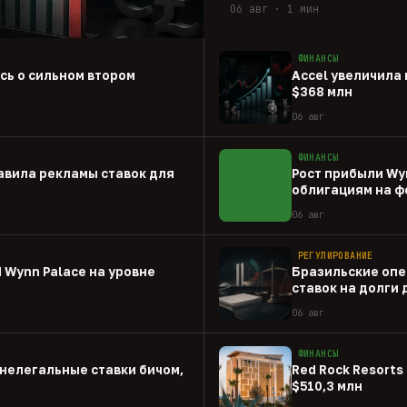
06 авг · 1 мин
ФИНАНСЫ
ась о сильном втором
Accel увеличила 
$368 млн
06 авг
ФИНАНСЫ
авила рекламы ставок для
Рост прибыли Wy
облигациям на ф
06 авг
РЕГУЛИРОВАНИЕ
 Wynn Palace на уровне
Бразильские опе
ставок на долги
06 авг
ФИНАНСЫ
нелегальные ставки бичом,
Red Rock Resorts 
$510,3 млн