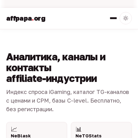
affpapa
.
org
Аналитика, каналы и
контакты
affiliate-индустрии
Индекс спроса iGaming, каталог TG-каналов
с ценами и CPM, базы C-level. Бесплатно,
без регистрации.
📈
📊
NeBlask
NeTGStats