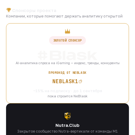
Спонсоры проекта
Компании, которые помогают держать аналитику открытой
ЗОЛОТОЙ СПОНСОР
AI-аналитика спроса на iGaming — индекс, тренды, конкуренты
ПРОМОКОД ОТ NEBLASK
NEBLASK1
−15% на подписку · до 1 сентября
пока строится NeBlask
Nutra.Club
Закрытое сообщество Nutra-вертикали от команды M1