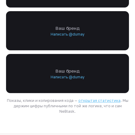
Ваш бренд
Написать @dumay
Ваш бренд
Написать @dumay
Показы, клики и копирования кода —
открытая статистика
. Мы
держим цифры публичными по той же логике, что и сам
NeBlask.