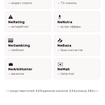
— индекс спроса
— TG-каналы
⚠️
💊
NeRating
NeNutra
— антирейтинг
— нутра-офферы
🎰
📥
NeGambling
NeBaza
— гемблинг
— базы контактов
💼
✉️
NeArbiHunter
NeMail
— вакансии
— temp mail
·
804
представителей
·
325
админов каналов
·
134
команд
·
381
каналов 