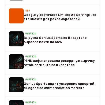
08 авг
SEO
Google ужесточает Limited Ad Serving: что
это значит для рекламодателей
08 авг
ФИНАНСЫ
Выручка Genius Sports во II квартале
выросла почти на 65%
08 авг
ФИНАНСЫ
PENN зафиксировала рекордную выручку
retail-сегмента во II квартале
08 авг
ФИНАНСЫ
Genius Sports видит ускорение синергий
с Legend за счет prediction markets
08 авг
ФИНАНСЫ