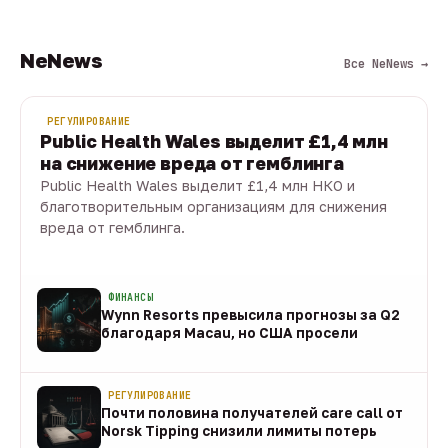
NeNews
Все NeNews →
РЕГУЛИРОВАНИЕ
Public Health Wales выделит £1,4 млн
на снижение вреда от гемблинга
Public Health Wales выделит £1,4 млн НКО и
благотворительным организациям для снижения
вреда от гемблинга.
09 авг · 1 мин
ФИНАНСЫ
Wynn Resorts превысила прогнозы за Q2
благодаря Macau, но США просели
09 авг
РЕГУЛИРОВАНИЕ
Почти половина получателей care call от
Norsk Tipping снизили лимиты потерь