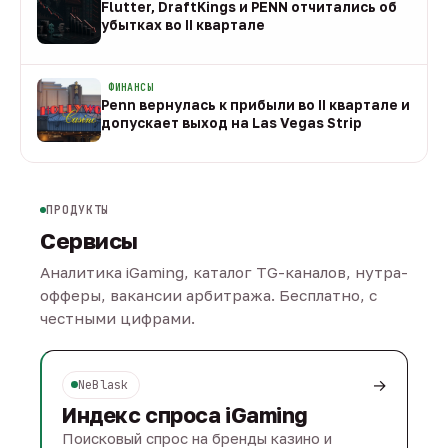
Flutter, DraftKings и PENN отчитались об
убытках во II квартале
08 авг
ФИНАНСЫ
Penn вернулась к прибыли во II квартале и
допускает выход на Las Vegas Strip
08 авг
ПРОДУКТЫ
Сервисы
Аналитика iGaming, каталог TG-каналов, нутра-
офферы, вакансии арбитража. Бесплатно, с
честными цифрами.
→
NeBlask
Индекс спроса iGaming
Поисковый спрос на бренды казино и