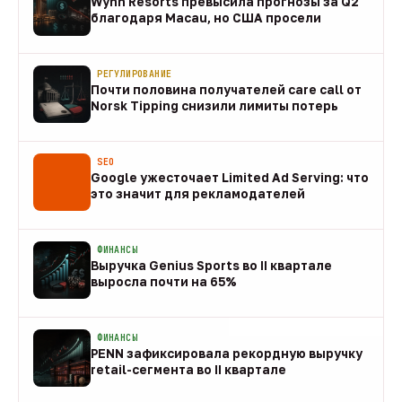
Wynn Resorts превысила прогнозы за Q2
благодаря Macau, но США просели
09 авг
РЕГУЛИРОВАНИЕ
Почти половина получателей care call от
Norsk Tipping снизили лимиты потерь
08 авг
SEO
Google ужесточает Limited Ad Serving: что
это значит для рекламодателей
08 авг
ФИНАНСЫ
Выручка Genius Sports во II квартале
выросла почти на 65%
08 авг
ФИНАНСЫ
PENN зафиксировала рекордную выручку
retail-сегмента во II квартале
08 авг