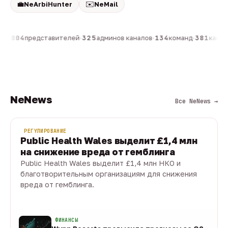
💼
✉️
NeArbiHunter
NeMail
он
·
804
представителей
·
325
админов каналов
·
134
команд
·
381
канало
NeNews
Все NeNews →
РЕГУЛИРОВАНИЕ
Public Health Wales выделит £1,4 млн
на снижение вреда от гемблинга
Public Health Wales выделит £1,4 млн НКО и
благотворительным организациям для снижения
вреда от гемблинга.
09 авг · 1 мин
ФИНАНСЫ