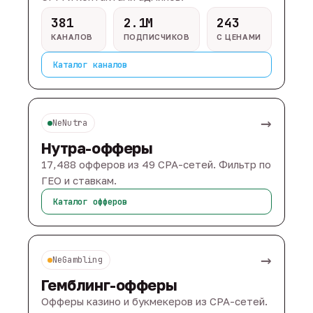
381
2.1M
243
КАНАЛОВ
ПОДПИСЧИКОВ
С ЦЕНАМИ
Каталог каналов
→
NeNutra
Нутра-офферы
17,488 офферов из 49 CPA-сетей. Фильтр по
ГЕО и ставкам.
Каталог офферов
→
NeGambling
Гемблинг-офферы
Офферы казино и букмекеров из CPA-сетей.