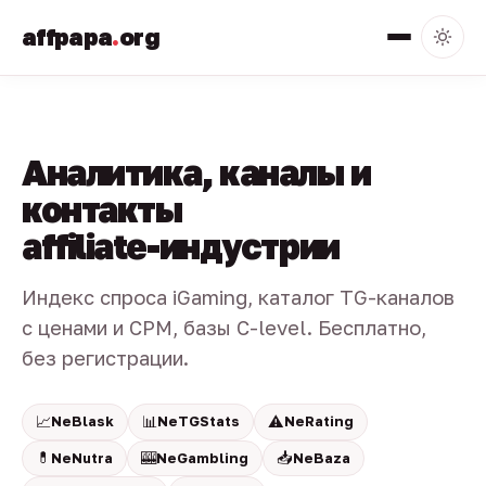
affpapa
.
org
Аналитика, каналы и
контакты
affiliate-индустрии
Индекс спроса iGaming, каталог TG-каналов
с ценами и CPM, базы C-level. Бесплатно,
без регистрации.
📈
📊
⚠️
NeBlask
NeTGStats
NeRating
💊
🎰
📥
NeNutra
NeGambling
NeBaza