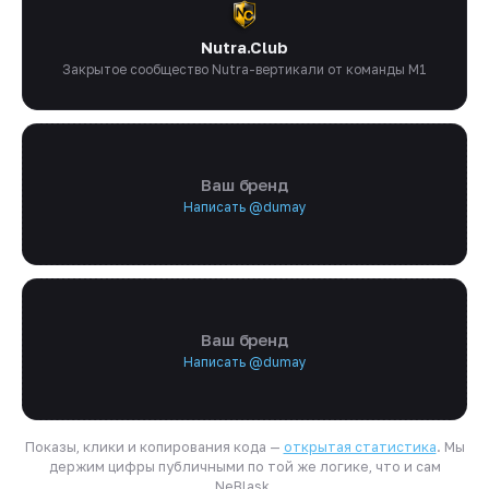
Nutra.Club
Закрытое сообщество Nutra-вертикали от команды M1
Ваш бренд
Написать @dumay
Ваш бренд
Написать @dumay
Показы, клики и копирования кода —
открытая статистика
. Мы
держим цифры публичными по той же логике, что и сам
NeBlask.