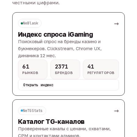
честными цифрами.
→
NeBlask
Индекс спроса iGaming
Поисковый спрос на бренды казино и
букмекеров. Clickstream, Chrome UX,
динамика 12 мес.
61
2371
41
РЫНКОВ
БРЕНДОВ
РЕГУЛЯТОРОВ
Открыть индекс
→
NeTGStats
Каталог TG-каналов
Проверенные каналы с ценами, охватами,
CPM и контактами админов.