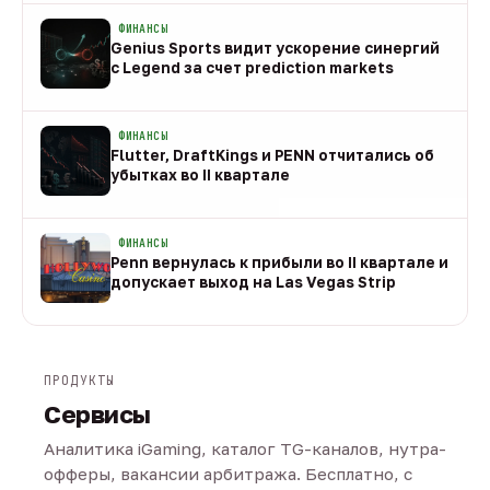
ФИНАНСЫ
Genius Sports видит ускорение синергий
с Legend за счет prediction markets
08 авг
ФИНАНСЫ
Flutter, DraftKings и PENN отчитались об
убытках во II квартале
08 авг
ФИНАНСЫ
Penn вернулась к прибыли во II квартале и
допускает выход на Las Vegas Strip
08 авг
ПРОДУКТЫ
Сервисы
Аналитика iGaming, каталог TG-каналов, нутра-
офферы, вакансии арбитража. Бесплатно, с