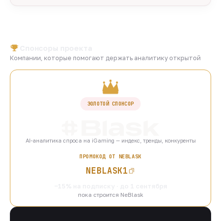
Спонсоры проекта
Компании, которые помогают держать аналитику открытой
ЗОЛОТОЙ СПОНСОР
AI-аналитика спроса на iGaming — индекс, тренды, конкуренты
ПРОМОКОД ОТ NEBLASK
NEBLASK1
−15% на подписку · до 1 сентября
пока строится NeBlask