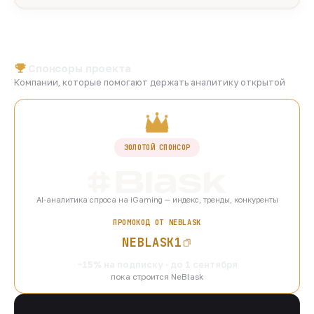
Спонсоры проекта
Компании, которые помогают держать аналитику открытой
ЗОЛОТОЙ СПОНСОР
AI-аналитика спроса на iGaming — индекс, тренды, конкуренты
ПРОМОКОД ОТ NEBLASK
NEBLASK1
−15% на подписку · до 1 сентября
пока строится NeBlask