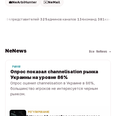
💼
✉️
NeArbiHunter
NeMail
н
·
804
представителей
·
325
админов каналов
·
134
команд
·
381
каналов
NeNews
Все NeNews →
РЫНКИ
Опрос показал channelisation рынка
Украины на уровне 86%
Опрос оценил channelisation в Украине в 86%,
большинство игроков не интересуется черным
рынком.
07 авг · 1 мин
РЕГУЛИРОВАНИЕ