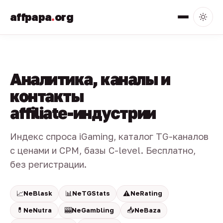
affpapa
.
org
Аналитика, каналы и
контакты
affiliate-индустрии
Индекс спроса iGaming, каталог TG-каналов
с ценами и CPM, базы C-level. Бесплатно,
без регистрации.
📈
📊
⚠️
NeBlask
NeTGStats
NeRating
💊
🎰
📥
NeNutra
NeGambling
NeBaza