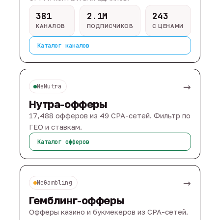
381
2.1M
243
КАНАЛОВ
ПОДПИСЧИКОВ
С ЦЕНАМИ
Каталог каналов
→
NeNutra
Нутра-офферы
17,488 офферов из 49 CPA-сетей. Фильтр по
ГЕО и ставкам.
Каталог офферов
→
NeGambling
Гемблинг-офферы
Офферы казино и букмекеров из CPA-сетей.