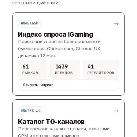
честными цифрами.
→
NeBlask
Индекс спроса iGaming
Поисковый спрос на бренды казино и
букмекеров. Clickstream, Chrome UX,
динамика 12 мес.
61
1439
41
РЫНКОВ
БРЕНДОВ
РЕГУЛЯТОРОВ
Открыть индекс
→
NeTGStats
Каталог TG-каналов
Проверенные каналы с ценами, охватами,
CPM и контактами админов.