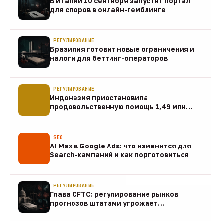
В Италии 10 сентября запустят портал
для споров в онлайн-гемблинге
07 авг
РЕГУЛИРОВАНИЕ
Бразилия готовит новые ограничения и
налоги для беттинг-операторов
07 авг
РЕГУЛИРОВАНИЕ
Индонезия приостановила
продовольственную помощь 1,49 млн
домохозяйств
07 авг
SEO
AI Max в Google Ads: что изменится для
Search-кампаний и как подготовиться
07 авг
РЕГУЛИРОВАНИЕ
Глава CFTC: регулирование рынков
прогнозов штатами угрожает
федеральному рынку
07 авг