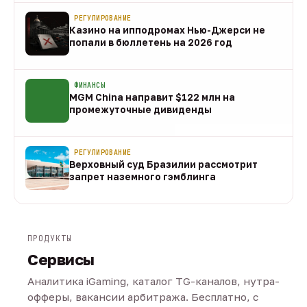
РЕГУЛИРОВАНИЕ
Казино на ипподромах Нью-Джерси не
попали в бюллетень на 2026 год
07 авг
ФИНАНСЫ
MGM China направит $122 млн на
промежуточные дивиденды
07 авг
РЕГУЛИРОВАНИЕ
Верховный суд Бразилии рассмотрит
запрет наземного гэмблинга
07 авг
ПРОДУКТЫ
Сервисы
Аналитика iGaming, каталог TG-каналов, нутра-
офферы, вакансии арбитража. Бесплатно, с