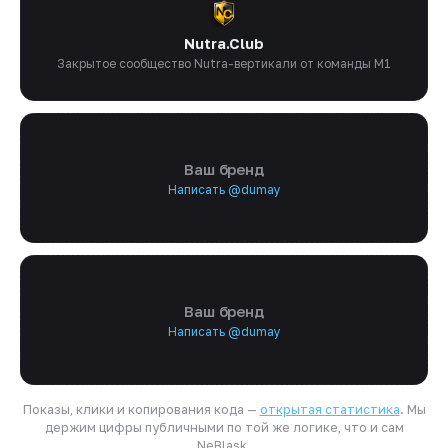
Nutra.Club
Закрытое сообщество Nutra-вертикали от команды M1
Ваш бренд
Написать @dumay
Ваш бренд
Написать @dumay
Показы, клики и копирования кода —
открытая статистика
. Мы
держим цифры публичными по той же логике, что и сам
NeBlask.