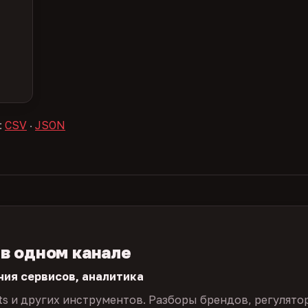
:
CSV
·
JSON
 в одном канале
ния сервисов, аналитика
ts и других инструментов. Разборы брендов, регулято