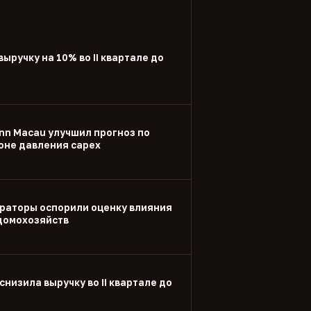
выручку на 10% во II квартале до
nn Macau улучшил прогноз по
оне давления capex
раторы оспорили оценку влияния
 домохозяйств
снизила выручку во II квартале до