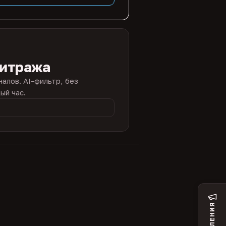
битража
налов. AI-фильтр, без
ый час.