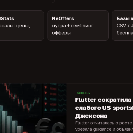
Stats
NeOffers
Базы 
аналы: цены,
нутра + гемблинг
CSV / 
офферы
беспл
ФИНАНСЫ
Flutter сократила
слабого US sports
Джексона
Flutter отчиталась о росте
урезала guidance и объяви