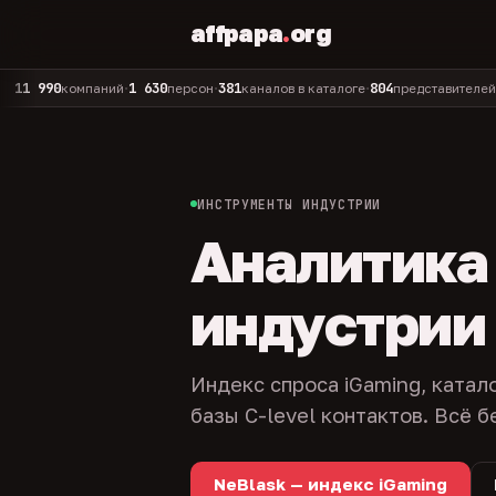
affpapa
.
org
90
1 630
381
804
325
компаний
персон
каналов в каталоге
представителей
адм
•
•
•
•
ИНСТРУМЕНТЫ ИНДУСТРИИ
Аналитика и
индустрии
Индекс спроса iGaming, катал
базы C-level контактов. Всё б
NeBlask — индекс iGaming