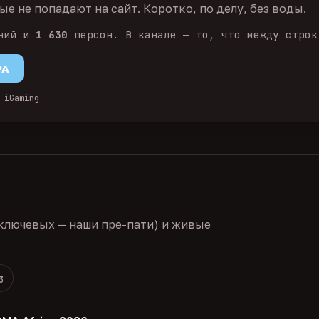
е не попадают на сайт. Коротко, по делу, без воды.
ний и
1 630
персон. В канале — то, что между строк
PA
 iGaming
ключевых — наши пре-пати) и живые
3