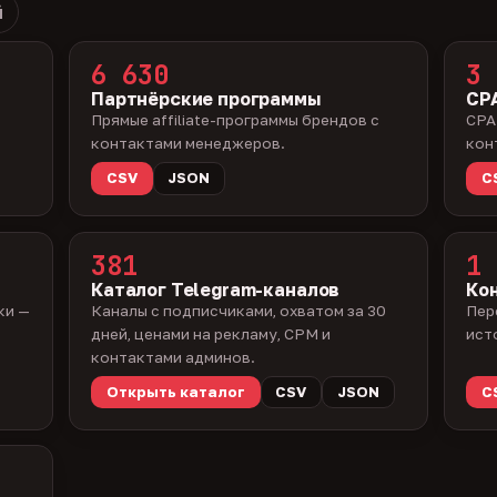
й
6 630
3 
Партнёрские программы
CPA
Прямые affiliate-программы брендов с
CPA
контактами менеджеров.
кон
CSV
JSON
C
381
1 
Каталог Telegram-каналов
Ко
ки —
Каналы с подписчиками, охватом за 30
Пер
дней, ценами на рекламу, CPM и
ист
контактами админов.
Открыть каталог
CSV
JSON
C