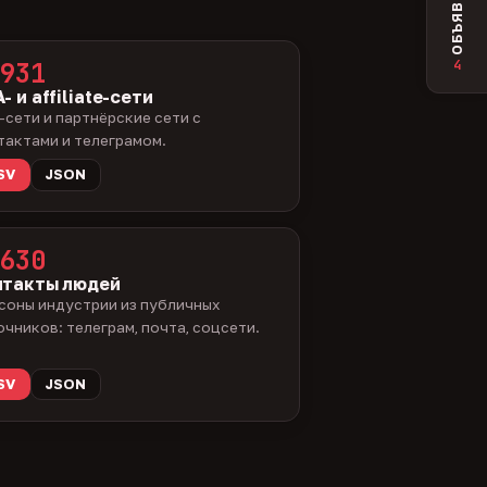
ОБЪЯВЛЕНИЯ
4
931
- и affiliate-сети
-сети и партнёрские сети с
тактами и телеграмом.
SV
JSON
630
нтакты людей
соны индустрии из публичных
очников: телеграм, почта, соцсети.
SV
JSON