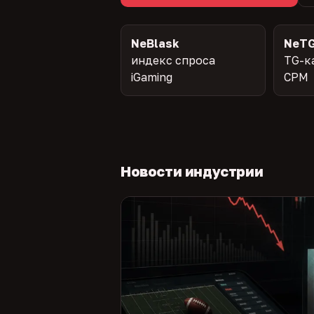
NeBlask
NeTG
индекс спроса
TG-к
iGaming
CPM
Новости индустрии