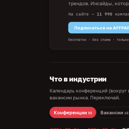
трендов. Инсайды, которы
На сайте —
11 990
компа
Подписаться на AFFPA
бесплатно · без спама · только
Что в индустрии
Календарь конференций (вокруг 
вакансии рынка. Переключай.
Конференции
Вакансии
88
68