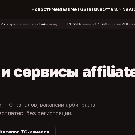
Новости
NeBlask
NeTGStats
NeOffers
NeAr
134
11 990
1 630
381
инов каналов
команд
компаний
персон
каналов в 
•
•
•
•
 сервисы affiliat
ог TG-каналов, вакансии арбитража,
есплатно, без регистрации.
Каталог TG-каналов