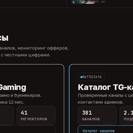
06 авг
сы
каналов, мониторинг офферов,
 с честными цифрами.
NeTGStats
Gaming
Каталог TG-к
зино и букмекеров.
Проверенные каналы с це
ика 12 мес.
контактами админов.
41
381
2.
РЕГУЛЯТОРОВ
КАНАЛОВ
ПОД
Каталог каналов