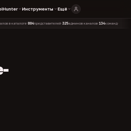
biHunter
Инструменты
Ещё
804
325
134
каталоге
представителей
админов каналов
команд
•
•
•
•
e-