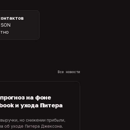
контактов
JSON
атно
Все новости
 прогноз на фоне
book и ухода Питера
 выручки, но снижении прибыли,
ла об уходе Питера Джексона.