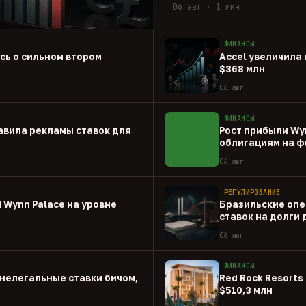
06 авг · 1 мин
ФИНАНСЫ
ась о сильном втором
Accel увеличила 
$368 млн
06 авг
ФИНАНСЫ
авила рекламы ставок для
Рост прибыли Wy
облигациям на ф
06 авг
РЕГУЛИРОВАНИЕ
 Wynn Palace на уровне
Бразильские опе
ставок на долги
06 авг
ФИНАНСЫ
нелегальные ставки бичом,
Red Rock Resorts 
$510,3 млн