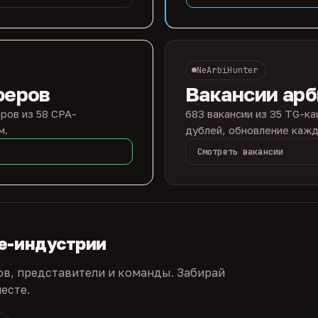
NeArbiHunter
феров
Вакансии ар
ров из 58 CPA-
683 вакансии из 35 TG-ка
м.
дублей, обновление кажд
Смотреть вакансии
te-индустрии
ов, представители и команды. Забирай
есте.