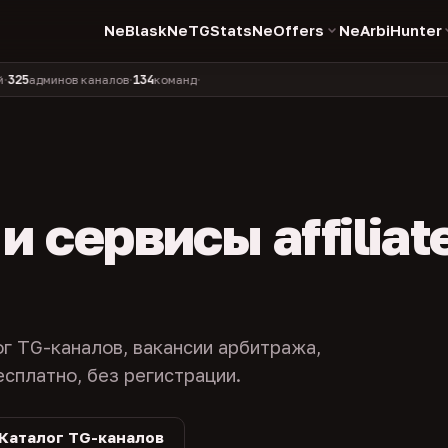
NeBlask
NeTGStats
NeOffers
NeArbiHunter
134
11 990
1 630
381
минов каналов
команд
компаний
персон
каналов в 
•
•
•
•
 сервисы affiliat
ог TG-каналов, вакансии арбитража,
есплатно, без регистрации.
Каталог TG-каналов