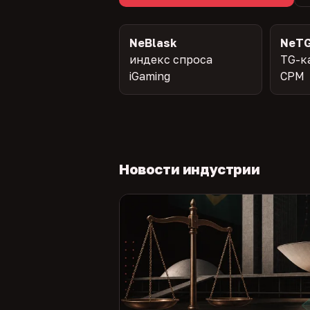
NeBlask
NeTG
индекс спроса
TG-к
iGaming
CPM
Новости индустрии