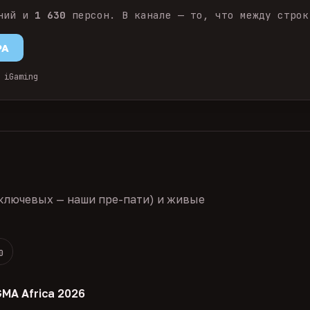
ний и
1 630
персон. В канале — то, что между строк
PA
 iGaming
ключевых — наши пре-пати) и живые
0
GMA Africa 2026