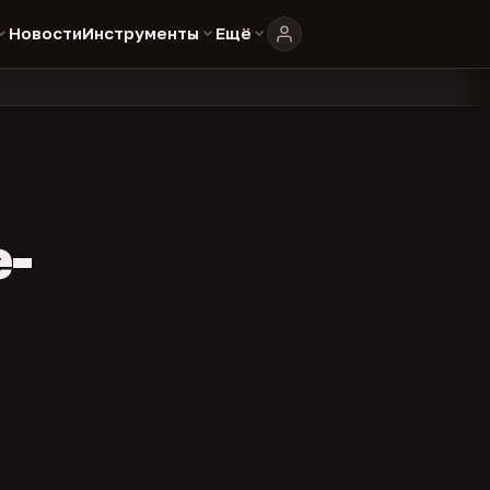
Новости
Инструменты
Ещё
804
325
134
каталоге
представителей
админов каналов
команд
•
•
•
•
e-