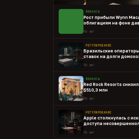
ФИНАНСЫ
Рост прибыли Wynn Mac
облигациям на фоне да
06 авг
РЕГУЛИРОВАНИЕ
Бразильские операторы
ставок на долги домохо
06 авг
ФИНАНСЫ
Red Rock Resorts снизил
$510,3 млн
06 авг
РЕГУЛИРОВАНИЕ
Apple столкнулась с иск
доступа несовершеннол
приложениям
06 авг