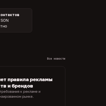
контактов
JSON
атно
Все новости
яет правила рекламы
ств и брендов
требования к рекламе и
ензированном рынке.