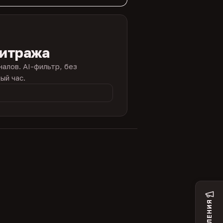
битража
налов. AI-фильтр, без
ый час.