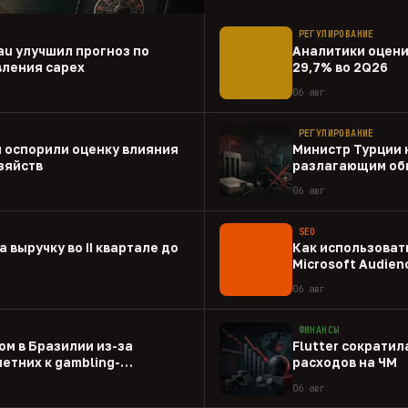
РЕГУЛИРОВАНИЕ
au улучшил прогноз по
Аналитики оценил
вления capex
29,7% во 2Q26
06 авг
РЕГУЛИРОВАНИЕ
 оспорили оценку влияния
Министр Турции 
зяйств
разлагающим об
06 авг
SEO
а выручку во II квартале до
Как использовать
Microsoft Audien
06 авг
ФИНАНСЫ
ом в Бразилии из-за
Flutter сократил
етних к gambling-
расходов на ЧМ
06 авг