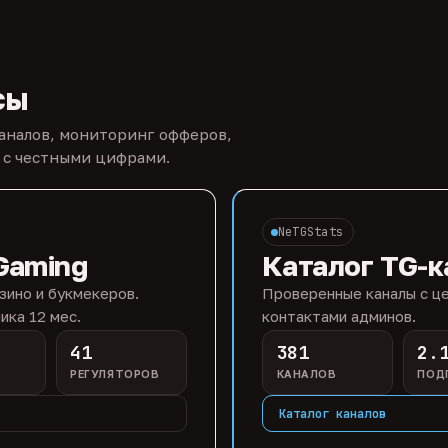
сы
каналов, мониторинг офферов,
 с честными цифрами.
NeTGStats
Gaming
Каталог TG-к
зино и букмекеров.
Проверенные каналы с це
ика 12 мес.
контактами админов.
41
381
2.
РЕГУЛЯТОРОВ
КАНАЛОВ
ПОД
Каталог каналов