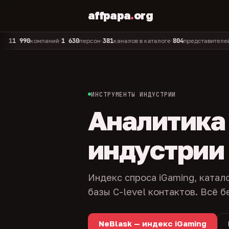
affpapa
.
org
90
1 630
381
804
325
компаний
персон
каналов в каталоге
представителей
ад
•
•
•
•
ИНСТРУМЕНТЫ ИНДУСТРИИ
Аналитика и
индустрии
Индекс спроса iGaming, катал
базы C-level контактов. Всё б
NeBlask — индекс iGaming