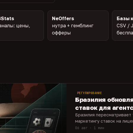
Stats
NeOffers
Базы 
аналы: цены,
нутра + гемблинг
CSV / 
офферы
беспл
РЕГУЛИРОВАНИЕ
Бразилия обновл
ставок для агент
Бразилия пересматривает 
маркетингу ставок на лиц
06 авг · 1 мин