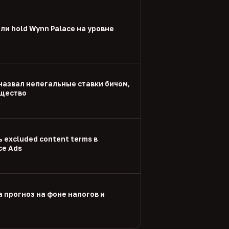
и hold Wynn Palace на уровне
назвал нелегальные ставки бичом,
щество
 excluded content terms в
ce Ads
а прогноз на фоне налогов и