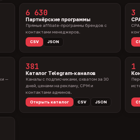
6 630
3 
Партнёрские программы
CPA
Прямые affiliate-программы брендов с
CPA
контактами менеджеров.
кон
CSV
JSON
C
381
1 
Каталог Telegram-каналов
Ко
ки —
Каналы с подписчиками, охватом за 30
Пер
дней, ценами на рекламу, CPM и
ист
контактами админов.
Открыть каталог
CSV
JSON
C