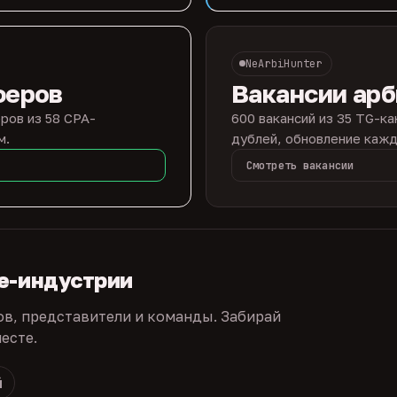
NeArbiHunter
феров
Вакансии ар
ров из 58 CPA-
600 вакансий из 35 TG-ка
м.
дублей, обновление кажд
Смотреть вакансии
te-индустрии
ов, представители и команды. Забирай
есте.
й