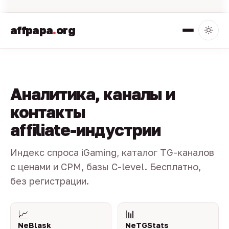
affpapa
.
org
Аналитика, каналы и
контакты
affiliate-индустрии
Индекс спроса iGaming, каталог TG-каналов
с ценами и CPM, базы C-level. Бесплатно,
без регистрации.
📈
📊
NeBlask
NeTGStats