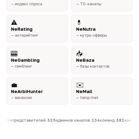
— индекс спроса
— TG-каналы
⚠️
💊
NeRating
NeNutra
— антирейтинг
— нутра-офферы
🎰
📥
NeGambling
NeBaza
— гемблинг
— базы контактов
💼
✉️
NeArbiHunter
NeMail
— вакансии
— temp mail
·
804
представителей
·
325
админов каналов
·
134
команд
·
381
каналов 