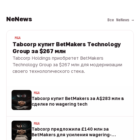
NeNews
Все NeNews →
M&A
Tabcorp купит BetMakers Technology
Group за $267 млн
Tabcorp Holdings приобретет BetMakers
Technology Group за $267 млн для модернизации
своего технологического стека.
10 авг · 1 мин
M&A
Tabcorp купит BetMakers за A$283 млн в
сделке по wagering tech
10 авг
M&A
Tabcorp предложила £140 млн за
BetMakers для усиления wagering-