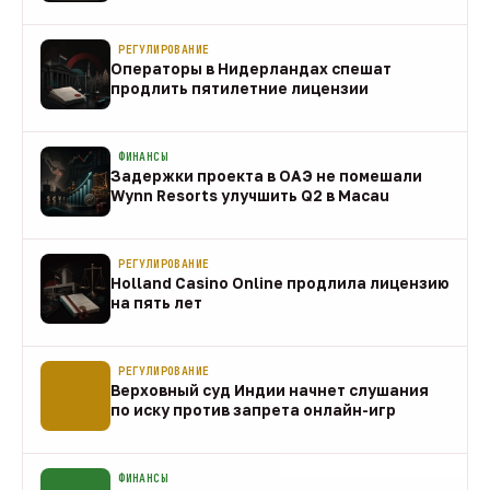
направления
10 авг
РЕГУЛИРОВАНИЕ
Операторы в Нидерландах спешат
продлить пятилетние лицензии
10 авг
ФИНАНСЫ
Задержки проекта в ОАЭ не помешали
Wynn Resorts улучшить Q2 в Macau
10 авг
РЕГУЛИРОВАНИЕ
Holland Casino Online продлила лицензию
на пять лет
10 авг
РЕГУЛИРОВАНИЕ
Верховный суд Индии начнет слушания
по иску против запрета онлайн-игр
10 авг
ФИНАНСЫ