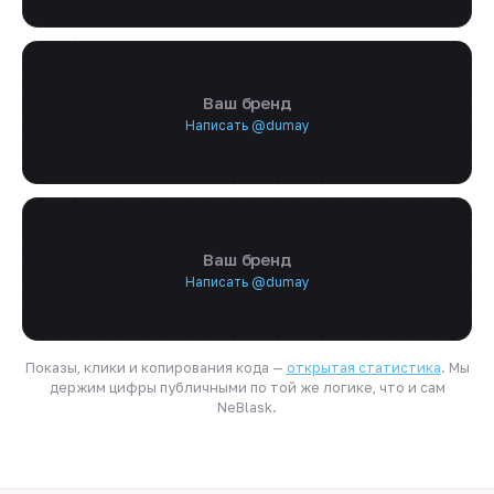
Ваш бренд
Написать @dumay
Ваш бренд
Написать @dumay
Показы, клики и копирования кода —
открытая статистика
. Мы
держим цифры публичными по той же логике, что и сам
NeBlask.