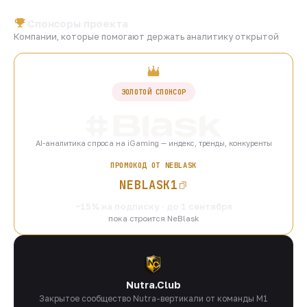
Спонсоры проекта
Компании, которые помогают держать аналитику открытой
ЗОЛОТОЙ СПОНСОР
AI-аналитика спроса на iGaming — индекс, тренды, конкуренты
ПРОМОКОД ОТ NEBLASK
NEBLASK1
−15% на подписку · до 1 сентября
пока строится NeBlask
Nutra.Club
Закрытое сообщество Nutra-вертикали от команды M1