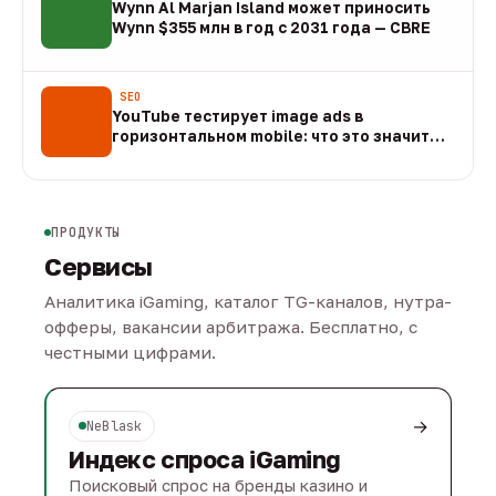
Wynn Al Marjan Island может приносить
Wynn $355 млн в год с 2031 года — CBRE
10 авг
SEO
YouTube тестирует image ads в
горизонтальном mobile: что это значит
для арбитража
09 авг
ПРОДУКТЫ
Сервисы
Аналитика iGaming, каталог TG-каналов, нутра-
офферы, вакансии арбитража. Бесплатно, с
честными цифрами.
→
NeBlask
Индекс спроса iGaming
Поисковый спрос на бренды казино и