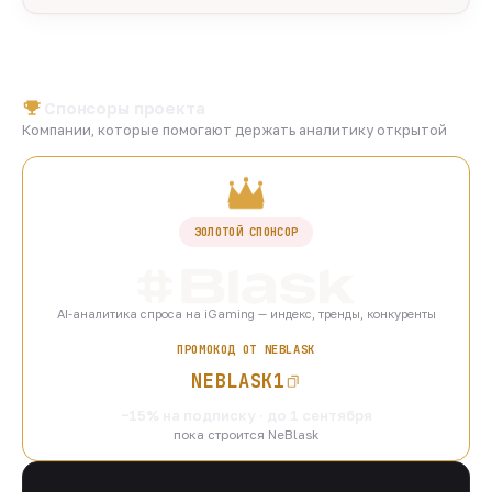
Спонсоры проекта
Компании, которые помогают держать аналитику открытой
ЗОЛОТОЙ СПОНСОР
AI-аналитика спроса на iGaming — индекс, тренды, конкуренты
ПРОМОКОД ОТ NEBLASK
NEBLASK1
−15% на подписку · до 1 сентября
пока строится NeBlask