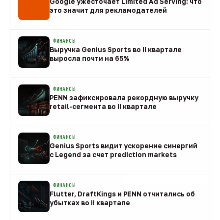
Google ужесточает Limited Ad Serving: что
это значит для рекламодателей
08 авг
ФИНАНСЫ
Выручка Genius Sports во II квартале
выросла почти на 65%
08 авг
ФИНАНСЫ
PENN зафиксировала рекордную выручку
retail-сегмента во II квартале
08 авг
ФИНАНСЫ
Genius Sports видит ускорение синергий
с Legend за счет prediction markets
08 авг
ФИНАНСЫ
Flutter, DraftKings и PENN отчитались об
убытках во II квартале
08 авг