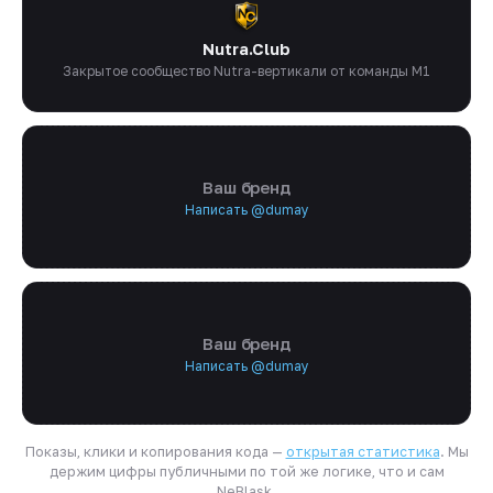
Nutra.Club
Закрытое сообщество Nutra-вертикали от команды M1
Ваш бренд
Написать @dumay
Ваш бренд
Написать @dumay
Показы, клики и копирования кода —
открытая статистика
. Мы
держим цифры публичными по той же логике, что и сам
NeBlask.