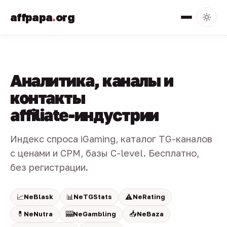
affpapa
.
org
Аналитика, каналы и
контакты
affiliate-индустрии
Индекс спроса iGaming, каталог TG-каналов
с ценами и CPM, базы C-level. Бесплатно,
без регистрации.
📈
📊
⚠️
NeBlask
NeTGStats
NeRating
💊
🎰
📥
NeNutra
NeGambling
NeBaza