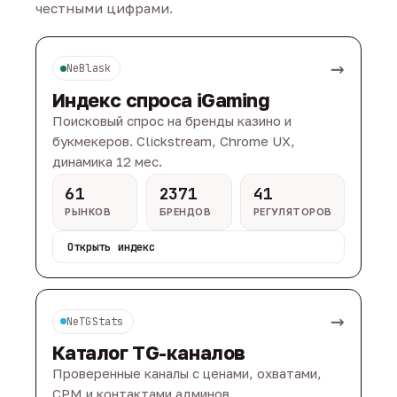
честными цифрами.
→
NeBlask
Индекс спроса iGaming
Поисковый спрос на бренды казино и
букмекеров. Clickstream, Chrome UX,
динамика 12 мес.
61
2371
41
РЫНКОВ
БРЕНДОВ
РЕГУЛЯТОРОВ
Открыть индекс
→
NeTGStats
Каталог TG-каналов
Проверенные каналы с ценами, охватами,
CPM и контактами админов.