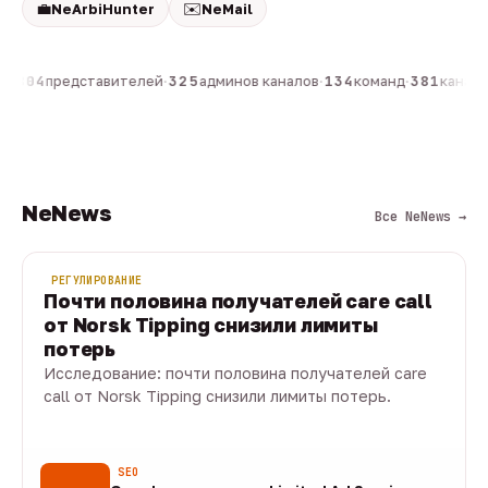
💼
✉️
NeArbiHunter
NeMail
н
·
804
представителей
·
325
админов каналов
·
134
команд
·
381
каналов
NeNews
Все NeNews →
РЕГУЛИРОВАНИЕ
Почти половина получателей care call
от Norsk Tipping снизили лимиты
потерь
Исследование: почти половина получателей care
call от Norsk Tipping снизили лимиты потерь.
08 авг · 1 мин
SEO