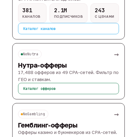
381
2.1M
243
КАНАЛОВ
ПОДПИСЧИКОВ
С ЦЕНАМИ
Каталог каналов
→
NeNutra
Нутра-офферы
17,488 офферов из 49 CPA-сетей. Фильтр по
ГЕО и ставкам.
Каталог офферов
→
NeGambling
Гемблинг-офферы
Офферы казино и букмекеров из CPA-сетей.