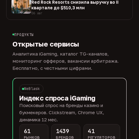
Red Rock Resorts снизила выручку во II
квартале до $510,3 млн
06 авг
ПРОДУКТЫ
Открытые сервисы
Аналитика iGaming, каталог TG-каналов,
мониторинг офферов, вакансии арбитража.
Бесплатно, с честными цифрами.
NeBlask
Индекс спроса iGaming
Поисковый спрос на бренды казино и
букмекеров. Clickstream, Chrome UX,
динамика 12 мес.
61
1439
41
РЫНКОВ
БРЕНДОВ
РЕГУЛЯТОРОВ