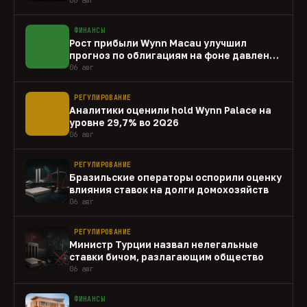
ФИНАНСЫ
Рост прибыли Wynn Macau улучшил
прогноз по облигациям на фоне давления
capex
06 авг
РЕГУЛИРОВАНИЕ
Аналитики оценили hold Wynn Palace на
уровне 29,7% во 2Q26
06 авг
РЕГУЛИРОВАНИЕ
Бразильские операторы оспорили оценку
влияния ставок на долги домохозяйств
06 авг
РЕГУЛИРОВАНИЕ
Министр Турции назвал нелегальные
ставки бичом, разлагающим общество
06 авг
ФИНАНСЫ