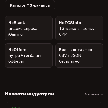
Каталог TG-каналов
NeBlask
NeTGStats
индекс спроса
TG-каналы: цены,
iGaming
CPM
NeOffers
Базы контактов
нутра + гемблинг
CSV / JSON
офферы
бесплатно
Новости индустрии
Все новости