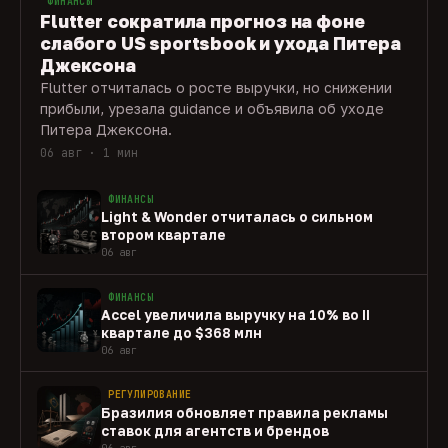
ФИНАНСЫ
Flutter сократила прогноз на фоне
слабого US sportsbook и ухода Питера
Джексона
Flutter отчиталась о росте выручки, но снижении
прибыли, урезала guidance и объявила об уходе
Питера Джексона.
06 авг · 1 мин
ФИНАНСЫ
Light & Wonder отчиталась о сильном
втором квартале
06 авг
ФИНАНСЫ
Accel увеличила выручку на 10% во II
квартале до $368 млн
06 авг
РЕГУЛИРОВАНИЕ
Бразилия обновляет правила рекламы
ставок для агентств и брендов
06 авг