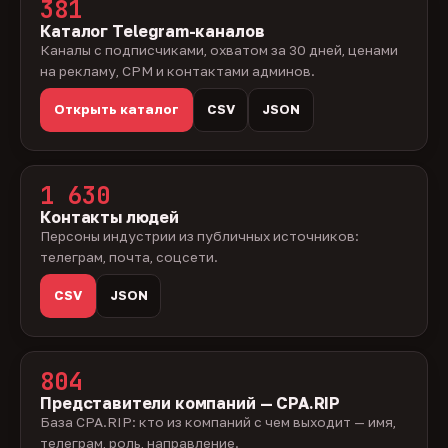
381
Каталог Telegram-каналов
Каналы с подписчиками, охватом за 30 дней, ценами
на рекламу, CPM и контактами админов.
Открыть каталог
CSV
JSON
1 630
Контакты людей
Персоны индустрии из публичных источников:
телеграм, почта, соцсети.
CSV
JSON
804
Представители компаний — CPA.RIP
База CPA.RIP: кто из компаний с чем выходит — имя,
телеграм, роль, направление.