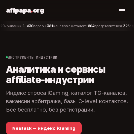
affpapa
.
org
1 630
381
804
325
мпаний
персон
каналов в каталоге
представителей
админов
•
•
•
•
ИНСТРУМЕНТЫ ИНДУСТРИИ
Аналитика и сервисы
affiliate-индустрии
Индекс спроса iGaming, каталог TG-каналов,
вакансии арбитража, базы C-level контактов.
Всё бесплатно, без регистрации.
NeBlask — индекс iGaming