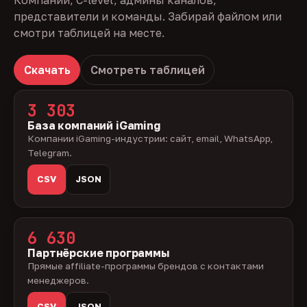
Компании, C-level, админы каналов,
представители и команды. Забирай файлом или
смотри таблицей на месте.
Скачать
Смотреть таблицей
3 303
База компаний iGaming
Компании iGaming-индустрии: сайт, email, WhatsApp,
Telegram.
CSV
JSON
6 630
Партнёрские программы
Прямые affiliate-программы брендов с контактами
менеджеров.
CSV
JSON