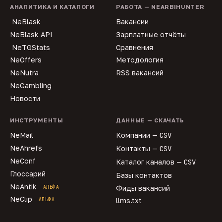
АНАЛИТИКА И КАТАЛОГИ
РАБОТА — NEARBIHUNTER
NeBlask
Вакансии
NeBlask API
Зарплатные отчёты
NeTGStats
Сравнения
NeOffers
Методология
NeNutra
RSS вакансий
NeGambling
Новости
ИНСТРУМЕНТЫ
ДАННЫЕ — СКАЧАТЬ
NeMail
Компании —
CSV
NeAhrefs
Контакты —
CSV
NeConf
Каталог каналов —
CSV
Глоссарий
Базы контактов
NeAntik
АЛЬФА
Фиды вакансий
NeClip
АЛЬФА
llms.txt