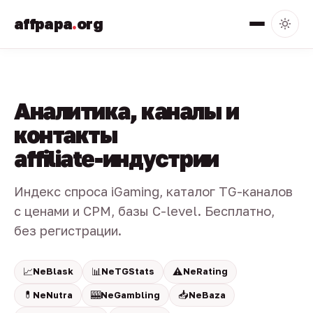
affpapa
.
org
Аналитика, каналы и
контакты
affiliate-индустрии
Индекс спроса iGaming, каталог TG-каналов
с ценами и CPM, базы C-level. Бесплатно,
без регистрации.
📈
📊
⚠️
NeBlask
NeTGStats
NeRating
💊
🎰
📥
NeNutra
NeGambling
NeBaza