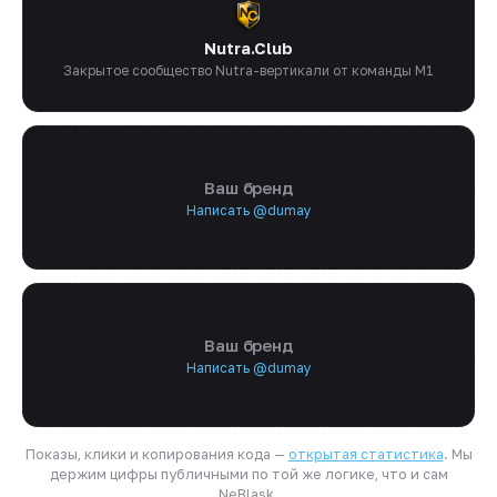
Nutra.Club
Закрытое сообщество Nutra-вертикали от команды M1
Ваш бренд
Написать @dumay
Ваш бренд
Написать @dumay
Показы, клики и копирования кода —
открытая статистика
. Мы
держим цифры публичными по той же логике, что и сам
NeBlask.