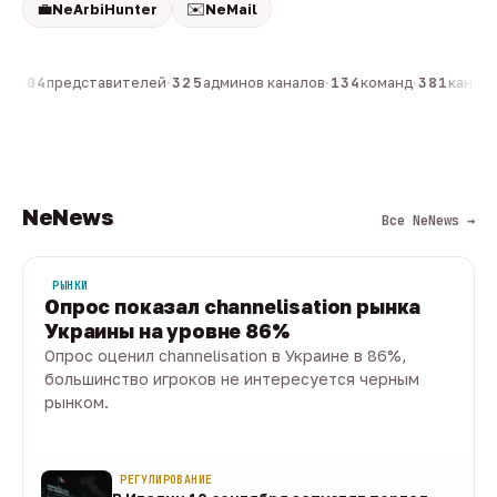
💼
✉️
NeArbiHunter
NeMail
н
·
804
представителей
·
325
админов каналов
·
134
команд
·
381
каналов
NeNews
Все NeNews →
РЫНКИ
Опрос показал channelisation рынка
Украины на уровне 86%
Опрос оценил channelisation в Украине в 86%,
большинство игроков не интересуется черным
рынком.
07 авг · 1 мин
РЕГУЛИРОВАНИЕ