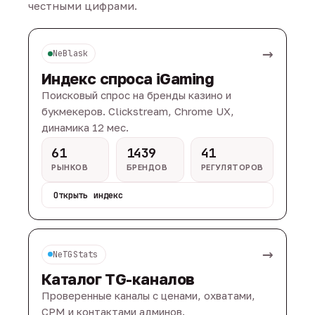
честными цифрами.
→
NeBlask
Индекс спроса iGaming
Поисковый спрос на бренды казино и
букмекеров. Clickstream, Chrome UX,
динамика 12 мес.
61
1439
41
РЫНКОВ
БРЕНДОВ
РЕГУЛЯТОРОВ
Открыть индекс
→
NeTGStats
Каталог TG-каналов
Проверенные каналы с ценами, охватами,
CPM и контактами админов.