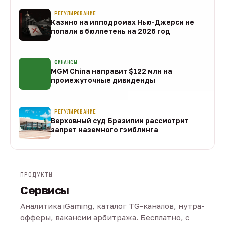
РЕГУЛИРОВАНИЕ
Казино на ипподромах Нью-Джерси не
попали в бюллетень на 2026 год
07 авг
ФИНАНСЫ
MGM China направит $122 млн на
промежуточные дивиденды
07 авг
РЕГУЛИРОВАНИЕ
Верховный суд Бразилии рассмотрит
запрет наземного гэмблинга
07 авг
ПРОДУКТЫ
Сервисы
Аналитика iGaming, каталог TG-каналов, нутра-
офферы, вакансии арбитража. Бесплатно, с