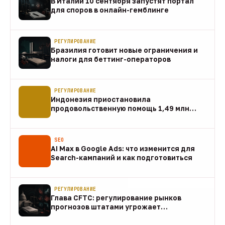
В Италии 10 сентября запустят портал
для споров в онлайн-гемблинге
07 авг
РЕГУЛИРОВАНИЕ
Бразилия готовит новые ограничения и
налоги для беттинг-операторов
07 авг
РЕГУЛИРОВАНИЕ
Индонезия приостановила
продовольственную помощь 1,49 млн
домохозяйств
07 авг
SEO
AI Max в Google Ads: что изменится для
Search-кампаний и как подготовиться
07 авг
РЕГУЛИРОВАНИЕ
Глава CFTC: регулирование рынков
прогнозов штатами угрожает
федеральному рынку
07 авг