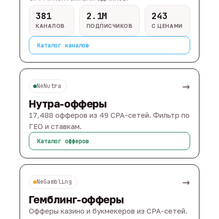
381
2.1M
243
КАНАЛОВ
ПОДПИСЧИКОВ
С ЦЕНАМИ
Каталог каналов
→
NeNutra
Нутра-офферы
17,488 офферов из 49 CPA-сетей. Фильтр по
ГЕО и ставкам.
Каталог офферов
→
NeGambling
Гемблинг-офферы
Офферы казино и букмекеров из CPA-сетей.