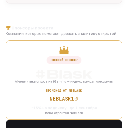
Спонсоры проекта
Компании, которые помогают держать аналитику открытой
ЗОЛОТОЙ СПОНСОР
AI-аналитика спроса на iGaming — индекс, тренды, конкуренты
ПРОМОКОД ОТ NEBLASK
NEBLASK1
−15% на подписку · до 1 сентября
пока строится NeBlask